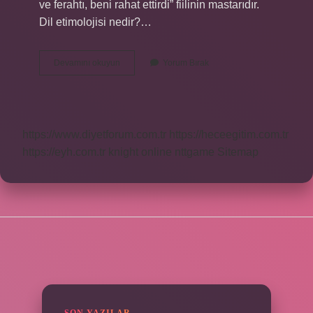
ve ferahtı, beni rahat ettirdi” fiilinin mastarıdır.
Dil etimolojisi nedir?…
Insicam
Devamını okuyun
Yorum Bırak
Ne
Demek
Etimoloji
https://www.diyetforum.com.tr
https://heceegitim.com.tr
https://eyh.com.tr
knight online
nttgame
Sitemap
SIDEBAR