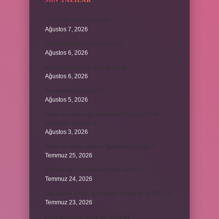
SON YAZILAR
LG TV AV sıfırlama nedir ?
Ağustos 7, 2026
Dizde lif yırtılması nasıl olur ?
Ağustos 6, 2026
Kumru yuvayı kaç günde yapar ?
Ağustos 6, 2026
Avi neyin kısaltması ?
Ağustos 5, 2026
Aileyi korumak için anayasamızda bulunan
maddeler nelerdir ?
Ağustos 3, 2026
Kekik ve limon çayının faydaları nelerdir ?
Temmuz 25, 2026
6 genin bir iç açısının ölçüsü nedir ?
Temmuz 24, 2026
Jandarma olmak için hangi sınava girilir 2024 ?
Temmuz 23, 2026
Arka amortisör ömrü ne kadardır ?