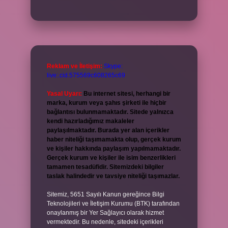
Reklam ve İletişim:
Skype:
live:.cid.575569c608265c69
Yasal Uyarı:
Bu internet sitesi, herhangi bir
marka, kurum veya şahıs şirketi ile hiçbir
bağlantısı bulunmamaktadır. Sitede yalnızca
kendi hazırladığımız makaleler
paylaşılmaktadır. Burada yer alan içerikler
haber niteliği taşımamakta olup, gerçek kurum
ve kişiler hakkında paylaşım yapılmamaktadır.
Gerçek kurum ve kişiler ile isim benzerlikleri
tamamen tesadüfidir. Sitemizdeki bilgiler
taslak halindedir ve tavsiye niteliği taşımazlar.
Sitemiz, 5651 Sayılı Kanun gereğince Bilgi
Teknolojileri ve İletişim Kurumu (BTK) tarafından
onaylanmış bir Yer Sağlayıcı olarak hizmet
vermektedir. Bu nedenle, sitedeki içerikleri