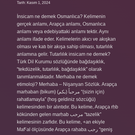
Tarih: Kasım 1, 2024
İnsicam ne demek Osmanlıca? Kelimenin
gerçek anlamı, Arapça anlamı, Osmanlıca
anlamı veya edebiyattaki anlamı tektir. Aynı
anlamı ifade eder. Kelimelerin akıcı ve akışkan
olması ve katı bir akışa sahip olması, tutarlılık
anlamına gelir. Tutarlılık insicam ne demek?
Türk Dil Kurumu sözlüğünde bağdaşıklık,
“tekdüzelik, tutarlılık, bağdaşıklık” olarak
tanımlanmaktadır. Merhaba ne demek
etimoloji? Merhaba – Nişanyan Sözlük. Arapça
marḥaban (bikum) مرحباً (بكم) “(sizin için)
rahatlamayla” (hoş geldiniz sözcüğü)
kelimesinden bir alıntıdır. Bu kelime, Arapça rḥb
kökünden gelen marḥab مرحب “tazelik”
kelimesinin zarfıdır. Bu kelime, +an ekiyle
Mafˁal ölçüsünde Arapça raḥaba رحب “geniş