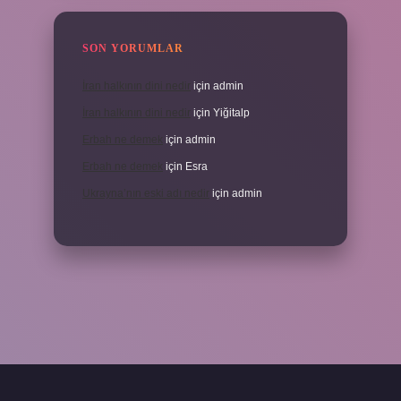
SON YORUMLAR
İran halkının dini nedir
için
admin
İran halkının dini nedir
için
Yiğitalp
Erbah ne demek
için
admin
Erbah ne demek
için
Esra
Ukrayna’nın eski adı nedir
için
admin
eni giriş