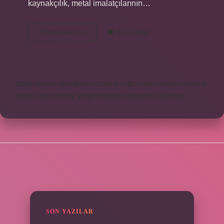
kaynakçılık, metal imalatçılarının…
Metal
Devamını okuyun
Yorum Bırak
Fabrikasında
Ne
Iş
Yapılır
https://www.diyetforum.com.tr
https://heceegitim.com.tr
https://eyh.com.tr
knight online
nttgame
Sitemap
SIDEBAR
SON YAZILAR