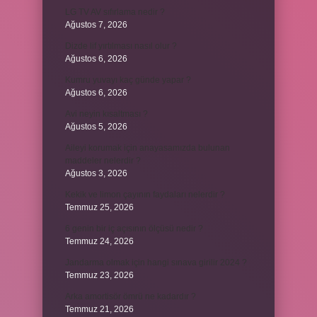
LG TV AV sıfırlama nedir ?
Ağustos 7, 2026
Dizde lif yırtılması nasıl olur ?
Ağustos 6, 2026
Kumru yuvayı kaç günde yapar ?
Ağustos 6, 2026
Avi neyin kısaltması ?
Ağustos 5, 2026
Aileyi korumak için anayasamızda bulunan
maddeler nelerdir ?
Ağustos 3, 2026
Kekik ve limon çayının faydaları nelerdir ?
Temmuz 25, 2026
6 genin bir iç açısının ölçüsü nedir ?
Temmuz 24, 2026
Jandarma olmak için hangi sınava girilir 2024 ?
Temmuz 23, 2026
Arka amortisör ömrü ne kadardır ?
Temmuz 21, 2026