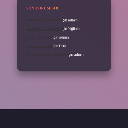
SON YORUMLAR
İran halkının dini nedir
için
admin
İran halkının dini nedir
için
Yiğitalp
Erbah ne demek
için
admin
Erbah ne demek
için
Esra
Ukrayna’nın eski adı nedir
için
admin
ni giriş