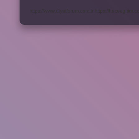
Demek
https://www.diyetforum.com.tr
https://heceegitim.c