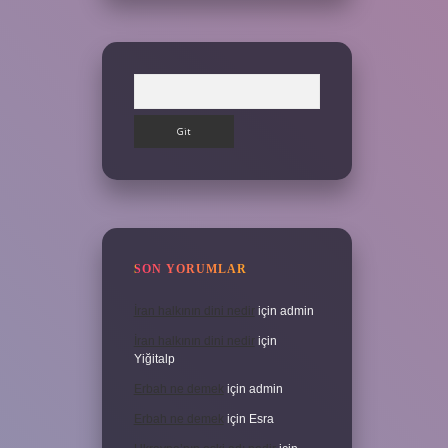
Arama
SON YORUMLAR
İran halkının dini nedir
için
admin
İran halkının dini nedir
için
Yiğitalp
Erbah ne demek
için
admin
Erbah ne demek
için
Esra