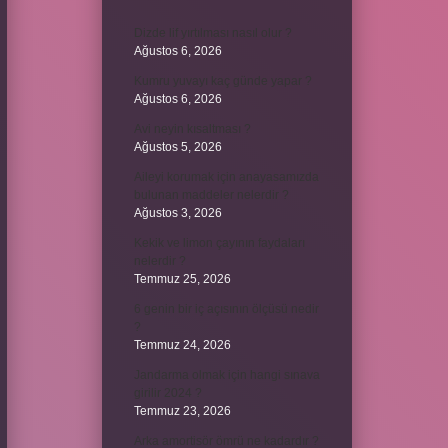
Dizde lif yırtılması nasıl olur ?
Ağustos 6, 2026
Kumru yuvayı kaç günde yapar ?
Ağustos 6, 2026
Avi neyin kısaltması ?
Ağustos 5, 2026
Aileyi korumak için anayasamızda
bulunan maddeler nelerdir ?
Ağustos 3, 2026
Kekik ve limon çayının faydaları
nelerdir ?
Temmuz 25, 2026
6 genin bir iç açısının ölçüsü nedir
?
Temmuz 24, 2026
Jandarma olmak için hangi sınava
girilir 2024 ?
Temmuz 23, 2026
Arka amortisör ömrü ne kadardır ?