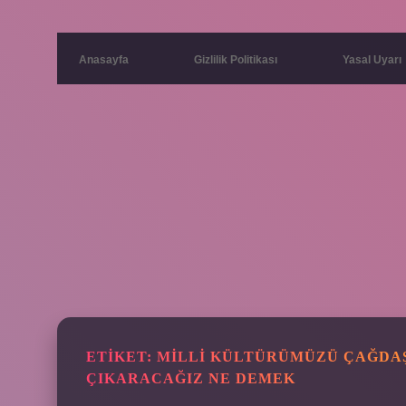
Anasayfa
Gizlilik Politikası
Yasal Uyarı
ETIKET:
MILLI KÜLTÜRÜMÜZÜ ÇAĞDAŞ
ÇIKARACAĞIZ NE DEMEK