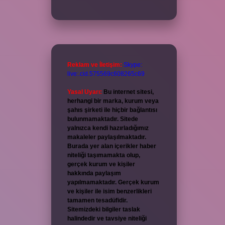
Reklam ve İletişim:
Skype:
live:.cid.575569c608265c69
Yasal Uyarı:
Bu internet sitesi,
herhangi bir marka, kurum veya
şahıs şirketi ile hiçbir bağlantısı
bulunmamaktadır. Sitede
yalnızca kendi hazırladığımız
makaleler paylaşılmaktadır.
Burada yer alan içerikler haber
niteliği taşımamakta olup,
gerçek kurum ve kişiler
hakkında paylaşım
yapılmamaktadır. Gerçek kurum
ve kişiler ile isim benzerlikleri
tamamen tesadüfidir.
Sitemizdeki bilgiler taslak
halindedir ve tavsiye niteliği