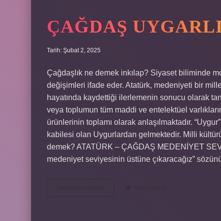
ÇAĞDAŞ UYGARLI
Tarih: Şubat 2, 2025
Çağdaşlık ne demek inkılap? Siyaset biliminde mo
değişimleri ifade eder. Atatürk, medeniyeti bir mil
hayatında kaydettiği ilerlemenin sonucu olarak tan
veya toplumun tüm maddi ve entelektüel varlıkların
ürünlerinin toplamı olarak anlaşılmaktadır. “Uygur” 
kabilesi olan Uygurlardan gelmektedir. Milli kült
demek? ATATÜRK – ÇAĞDAŞ MEDENİYET SEVİYESİ
medeniyet seviyesinin üstüne çıkaracağız” sözünü
Çağdaş
Devamını okuyun
Yorum Bırak
Uygarlık
Düzeyi
Ne