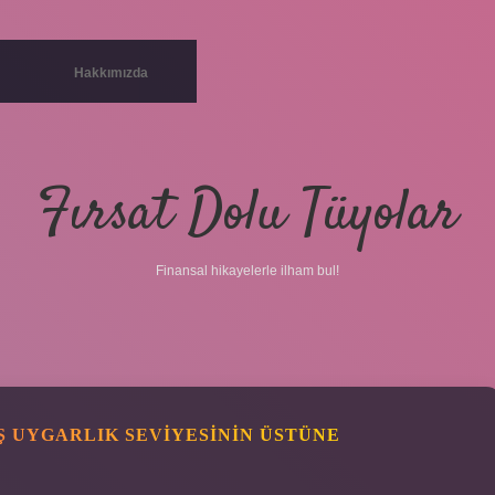
Hakkımızda
Fırsat Dolu Tüyolar
Finansal hikayelerle ilham bul!
 UYGARLIK SEVIYESININ ÜSTÜNE