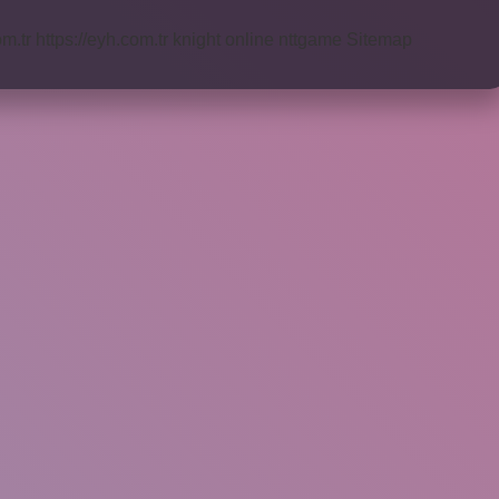
om.tr
https://eyh.com.tr
knight online
nttgame
Sitemap