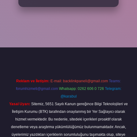
giriş
Reklam ve İletişim:
E-mail:
backlinkpaneli@gmail.com
Teams:
forumhizmeti@gmail.com
Whatsapp: 0262 606 0 726
Telegram:
@karabul
Yasal Uyarı:
Sitemiz, 5651 Sayılı Kanun gereğince Bilgi Teknolojileri ve
İletişim Kurumu (BTK) tarafından onaylanmış bir Yer Sağlayıcı olarak
hizmet vermektedir. Bu nedenle, sitedeki içerikleri proaktif olarak
denetleme veya araştırma yükümlülüğümüz bulunmamaktadır. Ancak,
üyelerimiz yazdıkları içeriklerin sorumluluğunu taşımakta olup, siteye