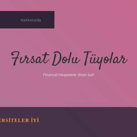
Hakkımızda
Fırsat Dolu Tüyolar
Finansal hikayelerle ilham bul!
RSITELER IYI