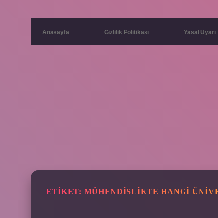
Anasayfa
Gizlilik Politikası
Yasal Uyarı
ETIKET:
MÜHENDISLIKTE HANGI ÜNIVE