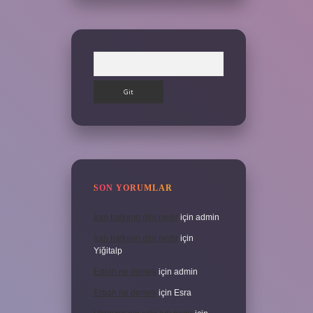
Arama
SON YORUMLAR
İran halkının dini nedir
için
admin
İran halkının dini nedir
için
Yiğitalp
Erbah ne demek
için
admin
Erbah ne demek
için
Esra