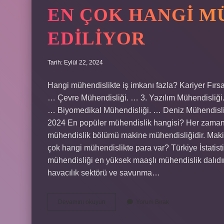
EN ÇOK HANGI M
EDILIYOR
Tarih: Eylül 22, 2024
Hangi mühendislikte iş imkanı fazla? Kariyer Fırsa
… Çevre Mühendisliği. … 3. Yazılım Mühendisliği.
… Biyomedikal Mühendisliği. … Deniz Mühendisli
2024 En popüler mühendislik hangisi? Her zaman 
mühendislik bölümü makine mühendisliğidir. Makine
çok hangi mühendislikte para var? Türkiye İstatist
mühendisliği en yüksek maaşlı mühendislik dalıdır.
havacılık sektörü ve savunma…
En
Devamını okuyun
Yorum Bırak
Çok
Hangi