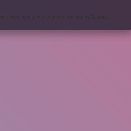
om.tr
https://eyh.com.tr
knight online
nttgame
Sitemap