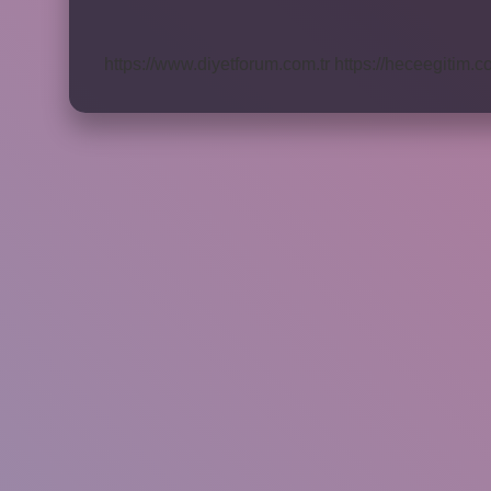
Mühendislik
Tercih
Ediliyor
https://www.diyetforum.com.tr
https://heceegitim.c