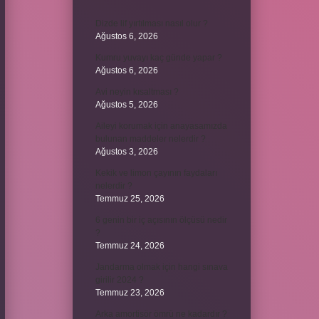
Dizde lif yırtılması nasıl olur ?
Ağustos 6, 2026
Kumru yuvayı kaç günde yapar ?
Ağustos 6, 2026
Avi neyin kısaltması ?
Ağustos 5, 2026
Aileyi korumak için anayasamızda
bulunan maddeler nelerdir ?
Ağustos 3, 2026
Kekik ve limon çayının faydaları
nelerdir ?
Temmuz 25, 2026
6 genin bir iç açısının ölçüsü nedir
?
Temmuz 24, 2026
Jandarma olmak için hangi sınava
girilir 2024 ?
Temmuz 23, 2026
Arka amortisör ömrü ne kadardır ?