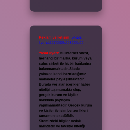
Reklam ve İletişim:
Skype:
live:.cid.575569c608265c69
Yasal Uyarı:
Bu internet sitesi,
herhangi bir marka, kurum veya
şahıs şirketi ile hiçbir bağlantısı
bulunmamaktadır. Sitede
yalnızca kendi hazırladığımız
makaleler paylaşılmaktadır.
Burada yer alan içerikler haber
niteliği taşımamakta olup,
gerçek kurum ve kişiler
hakkında paylaşım
yapılmamaktadır. Gerçek kurum
ve kişiler ile isim benzerlikleri
tamamen tesadüfidir.
Sitemizdeki bilgiler taslak
halindedir ve tavsiye niteliği