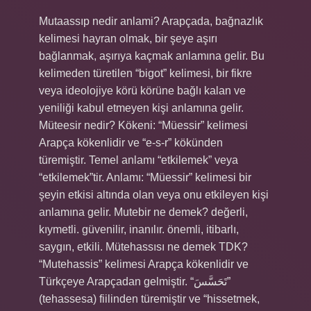
Mutaassıp nedir anlami? Arapçada, bağnazlık
kelimesi hayran olmak, bir şeye aşırı
bağlanmak, aşırıya kaçmak anlamına gelir. Bu
kelimeden türetilen “bigot” kelimesi, bir fikre
veya ideolojiye körü körüne bağlı kalan ve
yeniliği kabul etmeyen kişi anlamına gelir.
Müteesir nedir? Kökeni: “Müessir” kelimesi
Arapça kökenlidir ve “e-s-r” kökünden
türemiştir. Temel anlamı “etkilemek” veya
“etkilemek”tir. Anlamı: “Müessir” kelimesi bir
şeyin etkisi altında olan veya onu etkileyen kişi
anlamına gelir. Mutebir ne demek? değerli,
kıymetli. güvenilir, inanılır. önemli, itibarlı,
saygın, etkili. Mütehassısı ne demek TDK?
“Mutehassis” kelimesi Arapça kökenlidir ve
Türkçeye Arapçadan gelmiştir. “تَحَسَّسَ”
(tehassesa) fiilinden türemiştir ve “hissetmek,