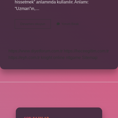
hissetmek” anlamında kullanılır. Anlamı:
“Uzman”ın,…
Mutessir
Devamını okuyun
Yorum Bırak
Ne
Demek
https://www.diyetforum.com.tr
https://heceegitim.com.tr
https://eyh.com.tr
knight online
nttgame
Sitemap
SIDEBAR