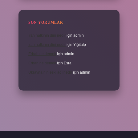
SON YORUMLAR
İran halkının dini nedir
için
admin
İran halkının dini nedir
için
Yiğitalp
Erbah ne demek
için
admin
Erbah ne demek
için
Esra
Ukrayna’nın eski adı nedir
için
admin
ni giriş