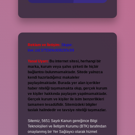
Reklam ve İletişim:
Skype:
live:.cid.575569c608265c69
Yasal Uyarı:
Bu internet sitesi, herhangi bir
marka, kurum veya şahıs şirketi ile hiçbir
bağlantısı bulunmamaktadır. Sitede yalnızca
kendi hazırladığımız makaleler
paylaşılmaktadır. Burada yer alan içerikler
haber niteliği taşımamakta olup, gerçek kurum
ve kişiler hakkında paylaşım yapılmamaktadır.
Gerçek kurum ve kişiler ile isim benzerlikleri
tamamen tesadüfidir. Sitemizdeki bilgiler
taslak halindedir ve tavsiye niteliği taşımazlar.
Sitemiz, 5651 Sayılı Kanun gereğince Bilgi
Teknolojileri ve İletişim Kurumu (BTK) tarafından
onaylanmış bir Yer Sağlayıcı olarak hizmet