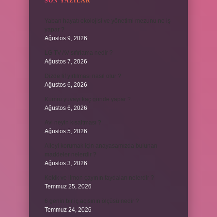
SON YAZILAR
Yaban hayatı ekolojisi ve yönetimi mezunu ne iş
yapar ?
Ağustos 9, 2026
LG TV AV sıfırlama nedir ?
Ağustos 7, 2026
Dizde lif yırtılması nasıl olur ?
Ağustos 6, 2026
Kumru yuvayı kaç günde yapar ?
Ağustos 6, 2026
Avi neyin kısaltması ?
Ağustos 5, 2026
Aileyi korumak için anayasamızda bulunan
maddeler nelerdir ?
Ağustos 3, 2026
Kekik ve limon çayının faydaları nelerdir ?
Temmuz 25, 2026
6 genin bir iç açısının ölçüsü nedir ?
Temmuz 24, 2026