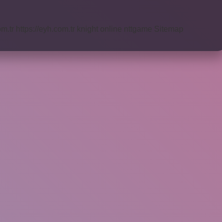
om.tr
https://eyh.com.tr
knight online
nttgame
Sitemap