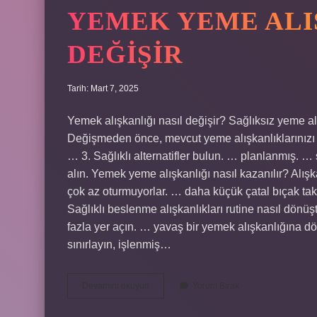
YEMEK YEME ALI
DEĞIŞIR
Tarih: Mart 7, 2025
Yemek alışkanlığı nasıl değişir? Sağlıksız yeme alı
Değişmeden önce, mevcut yeme alışkanlıklarınızı 
… 3. Sağlıklı alternatifler bulun. … planlanmış. … su
alın. Yemek yeme alışkanlığı nasıl kazanılır? Alı
çok az oturmuyorlar. … daha küçük çatal bıçak takı
Sağlıklı beslenme alışkanlıkları rutine nasıl dön
fazla yer açın. … yavaş bir yemek alışkanlığına d
sınırlayın, işlenmiş…
Yemek
Devamını okuyun
Yorum Bırak
Yeme
Alışkanlığı