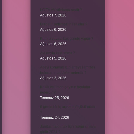
LG TV AV sıfırlama nedir ?
Ağustos 7, 2026
Dizde lif yırtılması nasıl olur ?
Ağustos 6, 2026
Kumru yuvayı kaç günde yapar ?
Ağustos 6, 2026
Avi neyin kısaltması ?
Ağustos 5, 2026
Aileyi korumak için anayasamızda
bulunan maddeler nelerdir ?
Ağustos 3, 2026
Kekik ve limon çayının faydaları
nelerdir ?
Temmuz 25, 2026
6 genin bir iç açısının ölçüsü nedir
?
Temmuz 24, 2026
Jandarma olmak için hangi sınava
girilir 2024 ?