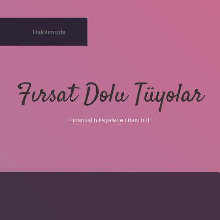
Hakkımızda
Fırsat Dolu Tüyolar
Finansal hikayelerle ilham bul!