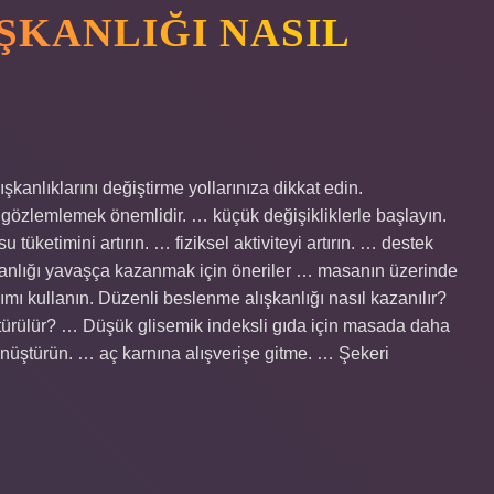
ŞKANLIĞI NASIL
şkanlıklarını değiştirme yollarınıza dikkat edin.
gözlemlemek önemlidir. … küçük değişikliklerle başlayın.
 tüketimini artırın. … fiziksel aktiviteyi artırın. … destek
şkanlığı yavaşça kazanmak için öneriler … masanın üzerinde
mı kullanın. Düzenli beslenme alışkanlığı nasıl kazanılır?
üştürülür? … Düşük glisemik indeksli gıda için masada daha
önüştürün. … aç karnına alışverişe gitme. … Şekeri