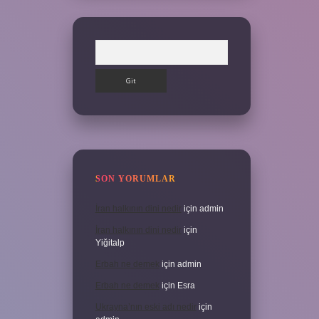
Arama
SON YORUMLAR
İran halkının dini nedir
için
admin
İran halkının dini nedir
için
Yiğitalp
Erbah ne demek
için
admin
Erbah ne demek
için
Esra
Ukrayna’nın eski adı nedir
için