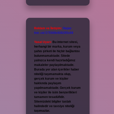
Reklam ve İletişim:
Skype:
live:.cid.575569c608265c69
Yasal Uyarı:
Bu internet sitesi,
herhangi bir marka, kurum veya
şahıs şirketi ile hiçbir bağlantısı
bulunmamaktadır. Sitede
yalnızca kendi hazırladığımız
makaleler paylaşılmaktadır.
Burada yer alan içerikler haber
niteliği taşımamakta olup,
gerçek kurum ve kişiler
hakkında paylaşım
yapılmamaktadır. Gerçek kurum
ve kişiler ile isim benzerlikleri
tamamen tesadüfidir.
Sitemizdeki bilgiler taslak
halindedir ve tavsiye niteliği
taşımazlar.