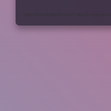
Nasıl
Değişir
https://www.diyetforum.com.tr
https://heceegitim.c