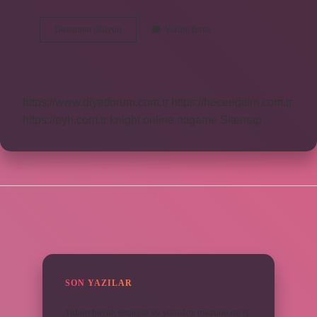
Plastik
Devamını okuyun
Yorum Bırak
Esnek
Mi
https://www.diyetforum.com.tr
https://heceegitim.com.tr
https://eyh.com.tr
knight online
nttgame
Sitemap
SIDEBAR
SON YAZILAR
Yaban hayatı ekolojisi ve yönetimi mezunu ne iş