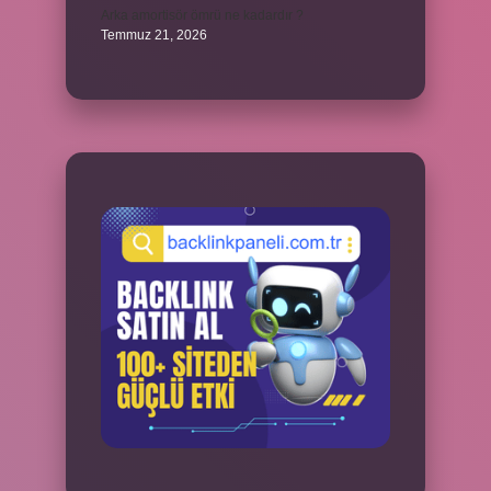
Arka amortisör ömrü ne kadardır ?
Temmuz 21, 2026