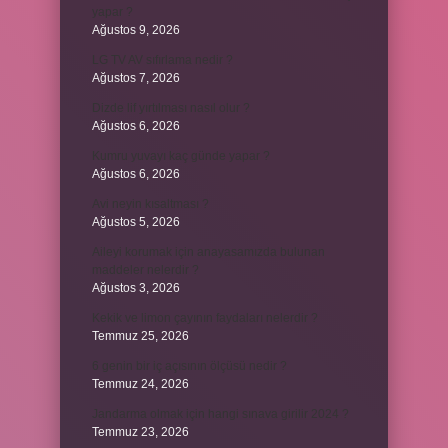
yapar ?
Ağustos 9, 2026
LG TV AV sıfırlama nedir ?
Ağustos 7, 2026
Dizde lif yırtılması nasıl olur ?
Ağustos 6, 2026
Kumru yuvayı kaç günde yapar ?
Ağustos 6, 2026
Avi neyin kısaltması ?
Ağustos 5, 2026
Aileyi korumak için anayasamızda bulunan
maddeler nelerdir ?
Ağustos 3, 2026
Kekik ve limon çayının faydaları nelerdir ?
Temmuz 25, 2026
6 genin bir iç açısının ölçüsü nedir ?
Temmuz 24, 2026
Jandarma olmak için hangi sınava girilir 2024 ?
Temmuz 23, 2026