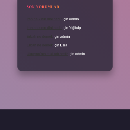
SON YORUMLAR
İran halkının dini nedir
için
admin
İran halkının dini nedir
için
Yiğitalp
Erbah ne demek
için
admin
Erbah ne demek
için
Esra
Ukrayna’nın eski adı nedir
için
admin
eni giriş