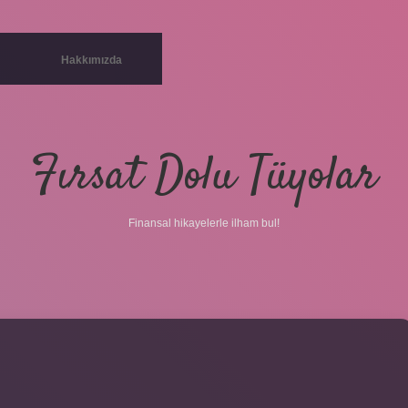
Hakkımızda
Fırsat Dolu Tüyolar
Finansal hikayelerle ilham bul!