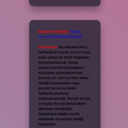
Reklam ve İletişim:
Skype:
live:.cid.575569c608265c69
Yasal Uyarı:
Bu internet sitesi,
herhangi bir marka, kurum veya
şahıs şirketi ile hiçbir bağlantısı
bulunmamaktadır. Sitede
yalnızca kendi hazırladığımız
makaleler paylaşılmaktadır.
Burada yer alan içerikler haber
niteliği taşımamakta olup,
gerçek kurum ve kişiler
hakkında paylaşım
yapılmamaktadır. Gerçek kurum
ve kişiler ile isim benzerlikleri
tamamen tesadüfidir.
Sitemizdeki bilgiler taslak
halindedir ve tavsiye niteliği
taşımazlar.