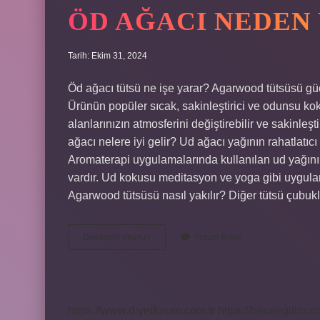
ÖD AĞACI NEDEN 
Tarih: Ekim 31, 2024
Öd ağacı tütsü ne işe yarar? Agarwood tütsüsü güçlü 
Ürünün popüler sıcak, sakinleştirici ve odunsu ko
alanlarınızın atmosferini değiştirebilir ve sakinleşti
ağacı nelere iyi gelir? Ud ağacı yağının rahatlatıcı öz
Aromaterapi uygulamalarında kullanılan ud yağının z
vardır. Ud kokusu meditasyon ve yoga gibi uygulamal
Agarwood tütsüsü nasıl yakılır? Diğer tütsü çubuk
Öd
Devamını okuyun
Yorum Bırak
Ağacı
Neden
Yakılır
https://www.diyetforum.com.tr
https://heceegitim.c