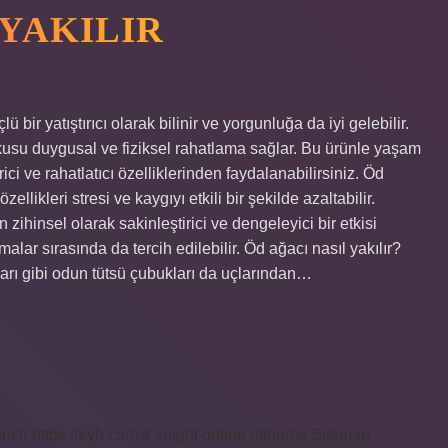
YAKILIR
bir yatıştırıcı olarak bilinir ve yorgunluğa da iyi gelebilir.
kusu duygusal ve fiziksel rahatlama sağlar. Bu ürünle yaşam
rici ve rahatlatıcı özelliklerinden faydalanabilirsiniz. Öd
ellikleri stresi ve kaygıyı etkili bir şekilde azaltabilir.
ihinsel olarak sakinleştirici ve dengeleyici bir etkisi
ar sırasında da tercih edilebilir. Öd ağacı nasıl yakılır?
ları gibi odun tütsü çubukları da uçlarından…
om.tr
https://eyh.com.tr
knight online
nttgame
Sitemap