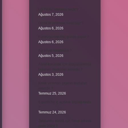
LG TV AV sıfırlama nedir ?
Ağustos 7, 2026
Dizde lif yırtılması nasıl olur ?
Ağustos 6, 2026
Kumru yuvayı kaç günde yapar ?
Ağustos 6, 2026
Avi neyin kısaltması ?
Ağustos 5, 2026
Aileyi korumak için anayasamızda
bulunan maddeler nelerdir ?
Ağustos 3, 2026
Kekik ve limon çayının faydaları
nelerdir ?
Temmuz 25, 2026
6 genin bir iç açısının ölçüsü nedir
?
Temmuz 24, 2026
Jandarma olmak için hangi sınava
girilir 2024 ?