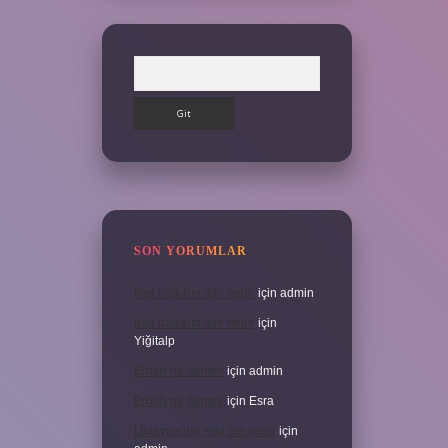
Arama
SON YORUMLAR
İran halkının dini nedir
için
admin
İran halkının dini nedir
için
Yiğitalp
Erbah ne demek
için
admin
Erbah ne demek
için
Esra
Ukrayna’nın eski adı nedir
için