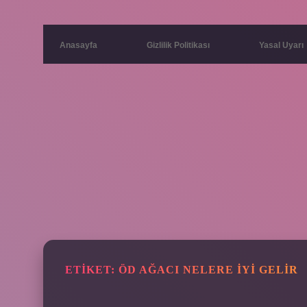
Anasayfa
Gizlilik Politikası
Yasal Uyarı
ETIKET:
ÖD AĞACI NELERE IYI GELIR