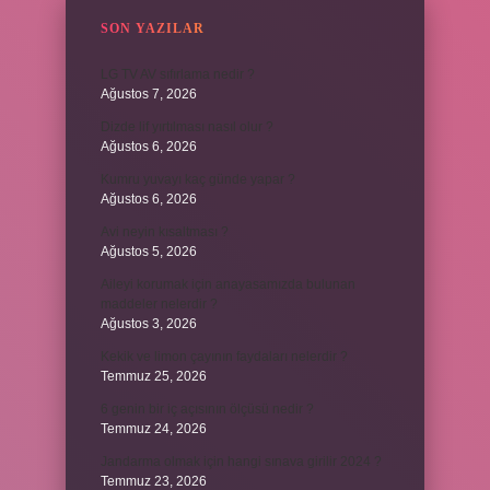
SON YAZILAR
LG TV AV sıfırlama nedir ?
Ağustos 7, 2026
Dizde lif yırtılması nasıl olur ?
Ağustos 6, 2026
Kumru yuvayı kaç günde yapar ?
Ağustos 6, 2026
Avi neyin kısaltması ?
Ağustos 5, 2026
Aileyi korumak için anayasamızda bulunan
maddeler nelerdir ?
Ağustos 3, 2026
Kekik ve limon çayının faydaları nelerdir ?
Temmuz 25, 2026
6 genin bir iç açısının ölçüsü nedir ?
Temmuz 24, 2026
Jandarma olmak için hangi sınava girilir 2024 ?
Temmuz 23, 2026