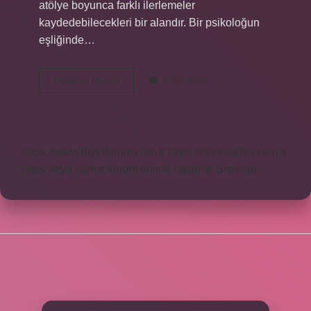
atölye boyunca farklı ilerlemeler
kaydedebilecekleri bir alandır. Bir psikoloğun
eşliğinde…
Oyun
Devamını okuyun
Yorum Bırak
Atölyesi
Ne
Işe
Yarar
https://www.diyetforum.com.tr
https://heceegitim.com.tr
https://eyh.com.tr
knight online
nttgame
Sitemap
SIDEBAR