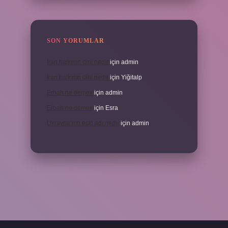
SON YORUMLAR
İran halkının dini nedir
için
admin
İran halkının dini nedir
için
Yiğitalp
Erbah ne demek
için
admin
Erbah ne demek
için
Esra
Ukrayna’nın eski adı nedir
için
admin
ni giriş