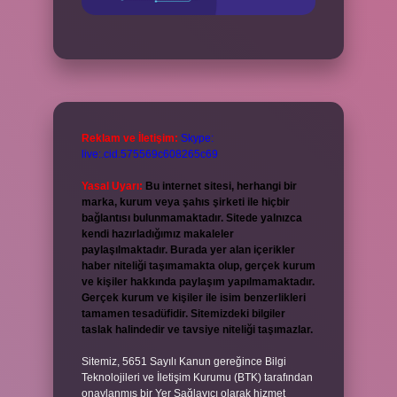
Reklam ve İletişim:
Skype:
live:.cid.575569c608265c69
Yasal Uyarı:
Bu internet sitesi, herhangi bir
marka, kurum veya şahıs şirketi ile hiçbir
bağlantısı bulunmamaktadır. Sitede yalnızca
kendi hazırladığımız makaleler
paylaşılmaktadır. Burada yer alan içerikler
haber niteliği taşımamakta olup, gerçek kurum
ve kişiler hakkında paylaşım yapılmamaktadır.
Gerçek kurum ve kişiler ile isim benzerlikleri
tamamen tesadüfidir. Sitemizdeki bilgiler
taslak halindedir ve tavsiye niteliği taşımazlar.
Sitemiz, 5651 Sayılı Kanun gereğince Bilgi
Teknolojileri ve İletişim Kurumu (BTK) tarafından
onaylanmış bir Yer Sağlayıcı olarak hizmet