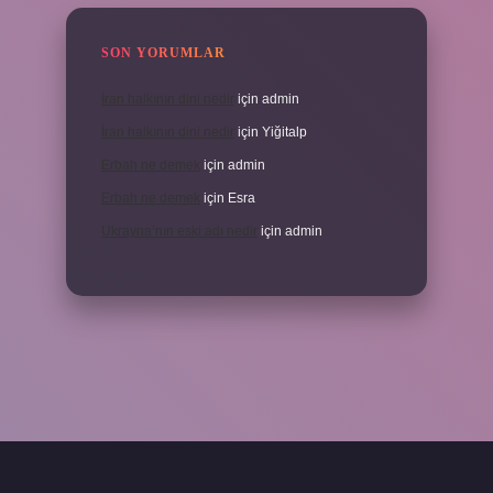
SON YORUMLAR
İran halkının dini nedir
için
admin
İran halkının dini nedir
için
Yiğitalp
Erbah ne demek
için
admin
Erbah ne demek
için
Esra
Ukrayna’nın eski adı nedir
için
admin
ni giriş