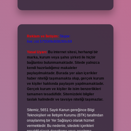
Reklam ve İletişim:
Skype:
live:.cid.575569c608265c69
Yasal Uyarı:
Bu internet sitesi, herhangi bir
marka, kurum veya şahıs şirketi ile hiçbir
bağlantısı bulunmamaktadır. Sitede yalnızca
kendi hazırladığımız makaleler
paylaşılmaktadır. Burada yer alan içerikler
haber niteliği taşımamakta olup, gerçek kurum
ve kişiler hakkında paylaşım yapılmamaktadır.
Gerçek kurum ve kişiler ile isim benzerlikleri
tamamen tesadüfidir. Sitemizdeki bilgiler
taslak halindedir ve tavsiye niteliği taşımazlar.
Sitemiz, 5651 Sayılı Kanun gereğince Bilgi
Teknolojileri ve İletişim Kurumu (BTK) tarafından
onaylanmış bir Yer Sağlayıcı olarak hizmet
vermektedir. Bu nedenle, sitedeki içerikleri