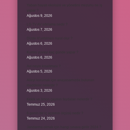
Yaban hayatı ekolojisi ve yönetimi mezunu ne iş
yapar ?
Ağustos 9, 2026
LG TV AV sıfırlama nedir ?
Ağustos 7, 2026
Dizde lif yırtılması nasıl olur ?
Ağustos 6, 2026
Kumru yuvayı kaç günde yapar ?
Ağustos 6, 2026
Avi neyin kısaltması ?
Ağustos 5, 2026
Aileyi korumak için anayasamızda bulunan
maddeler nelerdir ?
Ağustos 3, 2026
Kekik ve limon çayının faydaları nelerdir ?
Temmuz 25, 2026
6 genin bir iç açısının ölçüsü nedir ?
Temmuz 24, 2026
Jandarma olmak için hangi sınava girilir 2024 ?