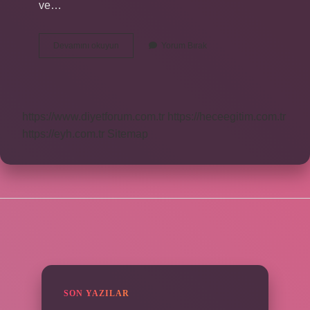
ve…
Plastik
Devamını okuyun
Yorum Bırak
Esnek
Mi
https://www.diyetforum.com.tr
https://heceegitim.com.tr
https://eyh.com.tr
Sitemap
SIDEBAR
SON YAZILAR