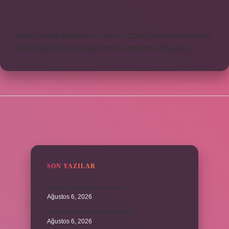
Denir
https://www.diyetforum.com.tr
https://heceegitim.com.tr
https://eyh.com.tr
knight online
nttgame
Sitemap
SIDEBAR
SON YAZILAR
Dizde lif yırtılması nasıl olur ?
Ağustos 6, 2026
Kumru yuvayı kaç günde yapar ?
Ağustos 6, 2026