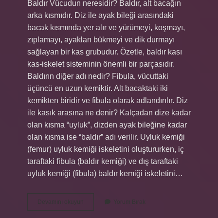
Baldır Vücudun neresidir? Baldır, alt bacağın
arka kısmıdır. Diz ile ayak bileği arasındaki
bacak kısmında yer alır ve yürümeyi, koşmayı,
zıplamayı, ayakları bükmeyi ve dik durmayı
sağlayan bir kas grubudur. Özetle, baldır kası
kas-iskelet sisteminin önemli bir parçasıdır.
Baldırın diğer adı nedir? Fibula, vücuttaki
üçüncü en uzun kemiktir. Alt bacaktaki iki
kemikten biridir ve fibula olarak adlandırılır. Diz
ile kasık arasına ne denir? Kalçadan dize kadar
olan kısma “uyluk”, dizden ayak bileğine kadar
olan kısma ise “baldır” adı verilir. Uyluk kemiği
(femur) uyluk kemiği iskeletini oluştururken, iç
taraftaki fibula (baldır kemiği) ve dış taraftaki
uyluk kemiği (fibula) baldır kemiği iskeletini…
Baldır
Devamını okuyun
Yorum Bırak
Neye