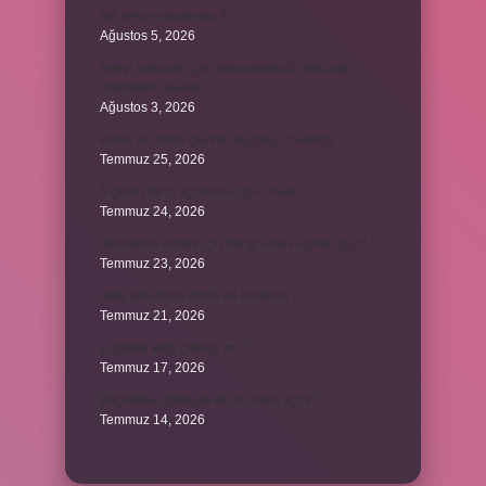
Avi neyin kısaltması ?
Ağustos 5, 2026
Aileyi korumak için anayasamızda bulunan
maddeler nelerdir ?
Ağustos 3, 2026
Kekik ve limon çayının faydaları nelerdir ?
Temmuz 25, 2026
6 genin bir iç açısının ölçüsü nedir ?
Temmuz 24, 2026
Jandarma olmak için hangi sınava girilir 2024 ?
Temmuz 23, 2026
Arka amortisör ömrü ne kadardır ?
Temmuz 21, 2026
Emziren kedi çiftleşir mi ?
Temmuz 17, 2026
Peçeteden tikanan klozet nasıl açılır ?
Temmuz 14, 2026