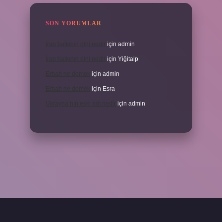
SON YORUMLAR
İran halkının dini nedir
için
admin
İran halkının dini nedir
için
Yiğitalp
Erbah ne demek
için
admin
Erbah ne demek
için
Esra
Ukrayna’nın eski adı nedir
için
admin
ni giriş