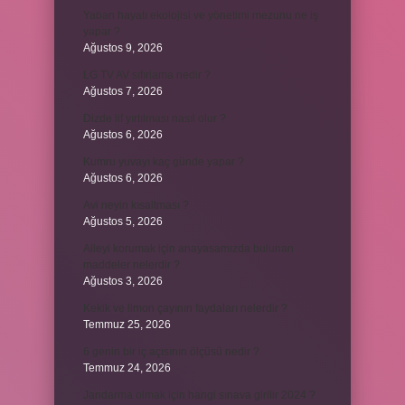
Yaban hayatı ekolojisi ve yönetimi mezunu ne iş
yapar ?
Ağustos 9, 2026
LG TV AV sıfırlama nedir ?
Ağustos 7, 2026
Dizde lif yırtılması nasıl olur ?
Ağustos 6, 2026
Kumru yuvayı kaç günde yapar ?
Ağustos 6, 2026
Avi neyin kısaltması ?
Ağustos 5, 2026
Aileyi korumak için anayasamızda bulunan
maddeler nelerdir ?
Ağustos 3, 2026
Kekik ve limon çayının faydaları nelerdir ?
Temmuz 25, 2026
6 genin bir iç açısının ölçüsü nedir ?
Temmuz 24, 2026
Jandarma olmak için hangi sınava girilir 2024 ?