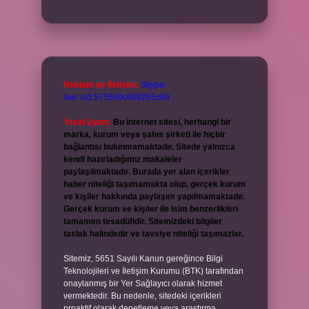
Reklam ve İletişim:
Skype:
live:.cid.575569c608265c69
Yasal Uyarı:
Bu internet sitesi, herhangi bir
marka, kurum veya şahıs şirketi ile hiçbir
bağlantısı bulunmamaktadır. Sitede yalnızca
kendi hazırladığımız makaleler
paylaşılmaktadır. Burada yer alan içerikler
haber niteliği taşımamakta olup, gerçek kurum
ve kişiler hakkında paylaşım yapılmamaktadır.
Gerçek kurum ve kişiler ile isim benzerlikleri
tamamen tesadüfidir. Sitemizdeki bilgiler
taslak halindedir ve tavsiye niteliği taşımazlar.
Sitemiz, 5651 Sayılı Kanun gereğince Bilgi
Teknolojileri ve İletişim Kurumu (BTK) tarafından
onaylanmış bir Yer Sağlayıcı olarak hizmet
vermektedir. Bu nedenle, sitedeki içerikleri
proaktif olarak denetleme veya araştırma