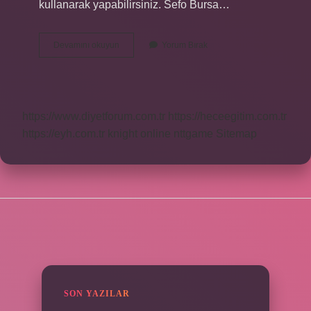
kullanarak yapabilirsiniz. Sefo Bursa…
Sefo
Devamını okuyun
Yorum Bırak
Nun
Konseri
Ne
Zaman
Eylül
https://www.diyetforum.com.tr
https://heceegitim.com.tr
https://eyh.com.tr
knight online
nttgame
Sitemap
SIDEBAR
SON YAZILAR