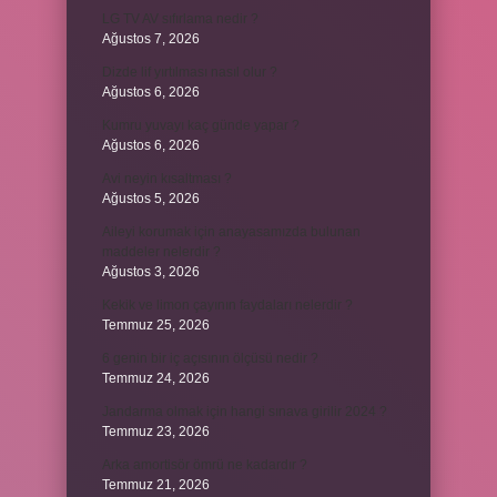
LG TV AV sıfırlama nedir ?
Ağustos 7, 2026
Dizde lif yırtılması nasıl olur ?
Ağustos 6, 2026
Kumru yuvayı kaç günde yapar ?
Ağustos 6, 2026
Avi neyin kısaltması ?
Ağustos 5, 2026
Aileyi korumak için anayasamızda bulunan
maddeler nelerdir ?
Ağustos 3, 2026
Kekik ve limon çayının faydaları nelerdir ?
Temmuz 25, 2026
6 genin bir iç açısının ölçüsü nedir ?
Temmuz 24, 2026
Jandarma olmak için hangi sınava girilir 2024 ?
Temmuz 23, 2026
Arka amortisör ömrü ne kadardır ?
Temmuz 21, 2026