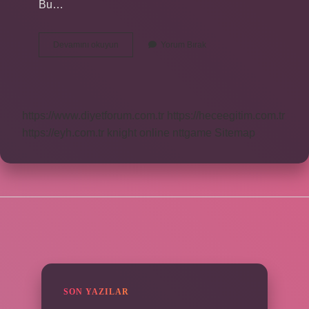
Bu…
Şeker
Devamını okuyun
Yorum Bırak
Hastalığı
Belirtileri
Nelerdir
https://www.diyetforum.com.tr
https://heceegitim.com.tr
https://eyh.com.tr
knight online
nttgame
Sitemap
SIDEBAR
SON YAZILAR