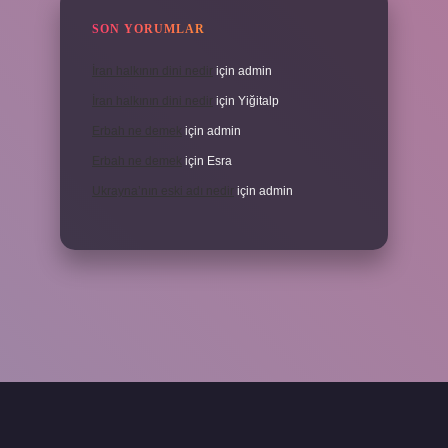
SON YORUMLAR
İran halkının dini nedir
için
admin
İran halkının dini nedir
için
Yiğitalp
Erbah ne demek
için
admin
Erbah ne demek
için
Esra
Ukrayna’nın eski adı nedir
için
admin
ni giriş