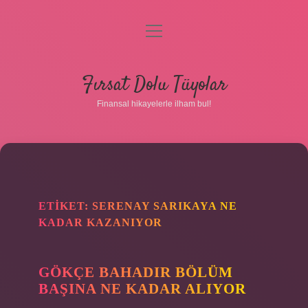
menüyü
aç
Anasayfa
Fırsat Dolu Tüyolar
Gizlilik Politikası
Finansal hikayelerle ilham bul!
Yasal Uyarı
Hakkımızda
ETIKET:
SERENAY SARIKAYA NE
KADAR KAZANIYOR
GÖKÇE BAHADIR BÖLÜM
BAŞINA NE KADAR ALIYOR