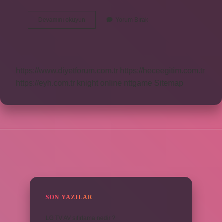
Gökçe
Devamını okuyun
Yorum Bırak
Bahadır
Bölüm
Başına
Ne
Kadar
https://www.diyetforum.com.tr
https://heceegitim.com.tr
Alıyor
https://eyh.com.tr
knight online
nttgame
Sitemap
SIDEBAR
SON YAZILAR
LG TV AV sıfırlama nedir ?