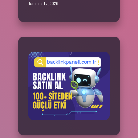
Temmuz 17, 2026