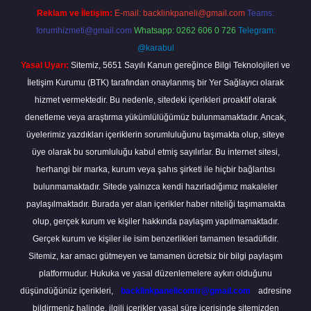
Reklam ve İletişim:
E-mail:
backlinkpaneli@gmail.com
Teams:
forumhizmeti@gmail.com
Whatsapp: 0262 606 0 726
Telegram:
@karabul
Yasal Uyarı:
Sitemiz, 5651 Sayılı Kanun gereğince Bilgi Teknolojileri ve
İletişim Kurumu (BTK) tarafından onaylanmış bir Yer Sağlayıcı olarak
hizmet vermektedir. Bu nedenle, sitedeki içerikleri proaktif olarak
denetleme veya araştırma yükümlülüğümüz bulunmamaktadır. Ancak,
üyelerimiz yazdıkları içeriklerin sorumluluğunu taşımakta olup, siteye
üye olarak bu sorumluluğu kabul etmiş sayılırlar. Bu internet sitesi,
herhangi bir marka, kurum veya şahıs şirketi ile hiçbir bağlantısı
bulunmamaktadır. Sitede yalnızca kendi hazırladığımız makaleler
paylaşılmaktadır. Burada yer alan içerikler haber niteliği taşımamakta
olup, gerçek kurum ve kişiler hakkında paylaşım yapılmamaktadır.
Gerçek kurum ve kişiler ile isim benzerlikleri tamamen tesadüfidir.
Sitemiz, kar amacı gütmeyen ve tamamen ücretsiz bir bilgi paylaşım
platformudur. Hukuka ve yasal düzenlemelere aykırı olduğunu
düşündüğünüz içerikleri,
backlinkpanelicomtr@gmail.com
adresine
bildirmeniz halinde, ilgili içerikler yasal süre içerisinde sitemizden