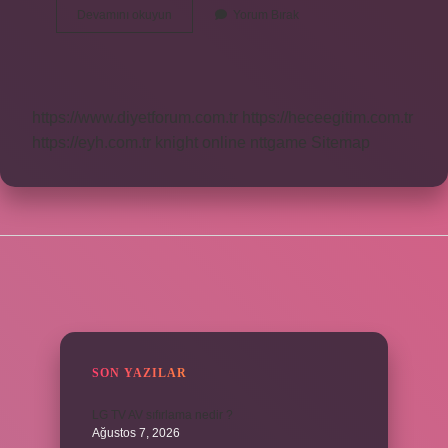
Siyah
Devamını okuyun
Yorum Bırak
Elbise
Nasıl
Şık
Hale
Getirilir
https://www.diyetforum.com.tr
https://heceegitim.com.tr
https://eyh.com.tr
knight online
nttgame
Sitemap
SIDEBAR
SON YAZILAR
LG TV AV sıfırlama nedir ?
Ağustos 7, 2026