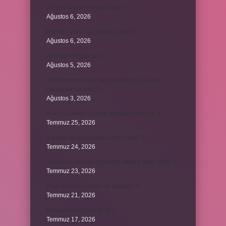
Dizde lif yırtılması nasıl olur ?
Ağustos 6, 2026
Kumru yuvayı kaç günde yapar ?
Ağustos 6, 2026
Avi neyin kısaltması ?
Ağustos 5, 2026
Aileyi korumak için anayasamızda bulunan
maddeler nelerdir ?
Ağustos 3, 2026
Kekik ve limon çayının faydaları nelerdir ?
Temmuz 25, 2026
6 genin bir iç açısının ölçüsü nedir ?
Temmuz 24, 2026
Jandarma olmak için hangi sınava girilir 2024 ?
Temmuz 23, 2026
Arka amortisör ömrü ne kadardır ?
Temmuz 21, 2026
Emziren kedi çiftleşir mi ?
Temmuz 17, 2026