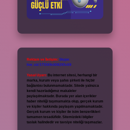
Reklam ve İletişim:
Skype:
live:.cid.575569c608265c69
Yasal Uyarı:
Bu internet sitesi, herhangi bir
marka, kurum veya şahıs şirketi ile hiçbir
bağlantısı bulunmamaktadır. Sitede yalnızca
kendi hazırladığımız makaleler
paylaşılmaktadır. Burada yer alan içerikler
haber niteliği taşımamakta olup, gerçek kurum
ve kişiler hakkında paylaşım yapılmamaktadır.
Gerçek kurum ve kişiler ile isim benzerlikleri
tamamen tesadüfidir. Sitemizdeki bilgiler
taslak halindedir ve tavsiye niteliği taşımazlar.