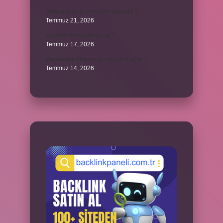
Arka amortisör ömrü ne kadardır ?
Temmuz 21, 2026
Emziren kedi çiftleşir mi ?
Temmuz 17, 2026
Peçeteden tikanan klozet nasıl açılır ?
Temmuz 14, 2026