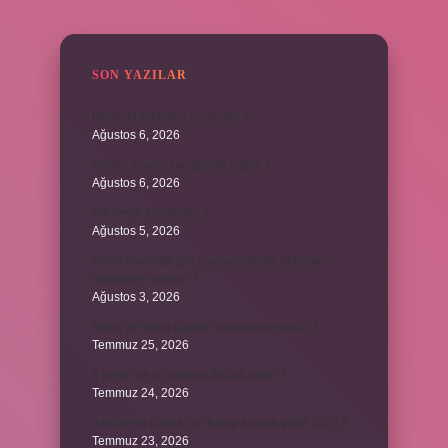
SIDEBAR
SON YAZILAR
Dizde lif yırtılması nasıl olur ?
Ağustos 6, 2026
Kumru yuvayı kaç günde yapar ?
Ağustos 6, 2026
Avi neyin kısaltması ?
Ağustos 5, 2026
Aileyi korumak için anayasamızda bulunan
maddeler nelerdir ?
Ağustos 3, 2026
Kekik ve limon çayının faydaları nelerdir ?
Temmuz 25, 2026
6 genin bir iç açısının ölçüsü nedir ?
Temmuz 24, 2026
Jandarma olmak için hangi sınava girilir 2024 ?
Temmuz 23, 2026