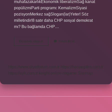
muhafazakarlıkEkonomik liberalizmSağ kanat
popülizmiParti programı: KemalizmSiyasi
pozisyonMerkez sağSlogan(lar)Yeter! Söz
milletindir!8 satır daha CHP sosyal demokrat
mı? Bu bağlamda CHP…
Sosyal
Devamını okuyun
Yorum Bırak
Demokrat
Sağ
Mi
Sol
Mu
https://www.diyetforum.com.tr
https://heceegitim.com.tr
https://eyh.com.tr
knight online
nttgame
Sitemap