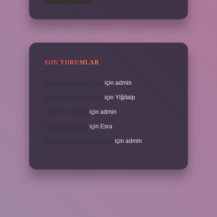
SON YORUMLAR
İran halkının dini nedir
için
admin
İran halkının dini nedir
için
Yiğitalp
Erbah ne demek
için
admin
Erbah ne demek
için
Esra
Ukrayna’nın eski adı nedir
için
admin