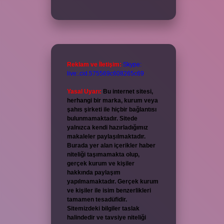
Reklam ve İletişim:
Skype:
live:.cid.575569c608265c69
Yasal Uyarı:
Bu internet sitesi,
herhangi bir marka, kurum veya
şahıs şirketi ile hiçbir bağlantısı
bulunmamaktadır. Sitede
yalnızca kendi hazırladığımız
makaleler paylaşılmaktadır.
Burada yer alan içerikler haber
niteliği taşımamakta olup,
gerçek kurum ve kişiler
hakkında paylaşım
yapılmamaktadır. Gerçek kurum
ve kişiler ile isim benzerlikleri
tamamen tesadüfidir.
Sitemizdeki bilgiler taslak
halindedir ve tavsiye niteliği