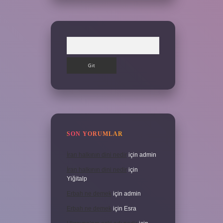
Arama
SON YORUMLAR
İran halkının dini nedir
için
admin
İran halkının dini nedir
için
Yiğitalp
Erbah ne demek
için
admin
Erbah ne demek
için
Esra