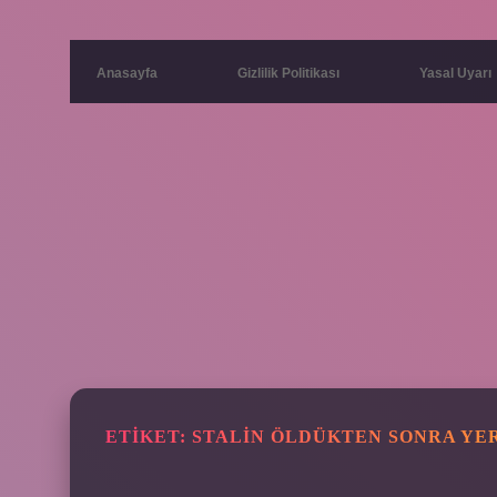
Anasayfa
Gizlilik Politikası
Yasal Uyarı
ETIKET:
STALIN ÖLDÜKTEN SONRA YER