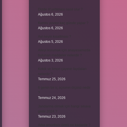
Dizde lif yırtılması nasıl olur ?
Ağustos 6, 2026
Kumru yuvayı kaç günde yapar ?
Ağustos 6, 2026
Avi neyin kısaltması ?
Ağustos 5, 2026
Aileyi korumak için anayasamızda
bulunan maddeler nelerdir ?
Ağustos 3, 2026
Kekik ve limon çayının faydaları
nelerdir ?
Temmuz 25, 2026
6 genin bir iç açısının ölçüsü nedir
?
Temmuz 24, 2026
Jandarma olmak için hangi sınava
girilir 2024 ?
Temmuz 23, 2026
Arka amortisör ömrü ne kadardır ?