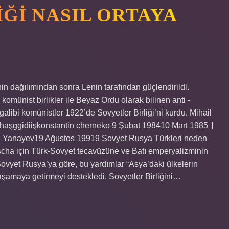
ĞI NASIL ORTAYA
nin dağılımından sonra Lenin tarafından güçlendirildi.
omünist birlikler ile Beyaz Ordu olarak bilinen anti -
galibi komünistler 1922’de Sovyetler Birliği’ni kurdu. Mihail
dihaşggidiişkonstantin cherneko 9 Şubat 198410 Mart 1985 †
i Yanayev19 Ağustos 19919 Sovyet Rusya Türkleri neden
cha için Türk-Sovyet tecavüzüne ve Batı emperyalizminin
ovyet Rusya’ya göre, bu yardımlar “Asya’daki ülkelerin
 aşamaya getirmeyi destekledi. Sovyetler Birliğini…