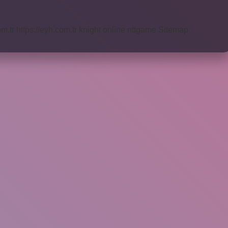
om.tr
https://eyh.com.tr
knight online
nttgame
Sitemap