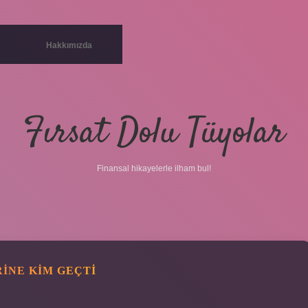
Hakkımızda
Fırsat Dolu Tüyolar
Finansal hikayelerle ilham bul!
INE KIM GEÇTI