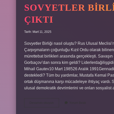
SOVYETLER BIRLI
ÇIKTI
Tarih: Mart 11, 2025
Sovyetler Birliği nasıl oluştu? Rus Ulusal Meclisi’
Çarpışmaların çoğunluğu Kızıl Ordu olarak bilinen k
mürettebat birlikleri arasında gerçekleşti. Savaşın 
Gorbaçov’dan sonra kim geldi? Liderlerdağilişgi
Mihail Gautev10 Mart 198526 Aralık 1991Gennad
destekledi? Tüm bu yardımlar, Mustafa Kemal Pas
ortak düşmanına karşı mücadeleye ihtiyaç vardı. S
ulusal demokratik devrimlerini ve onları sosyalist
Sovyetler
Devamını okuyun
Yorum Bırak
Birliği
Nasıl