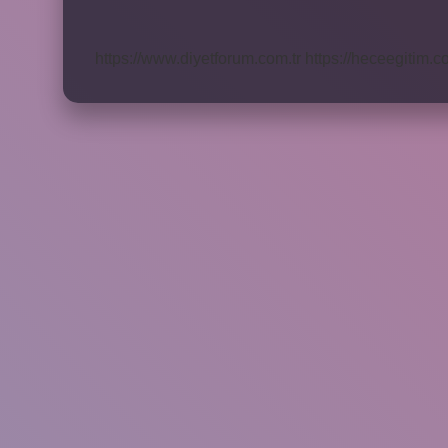
Ortaya
Çıktı
https://www.diyetforum.com.tr
https://heceegitim.c