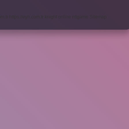
om.tr
https://eyh.com.tr
knight online
nttgame
Sitemap