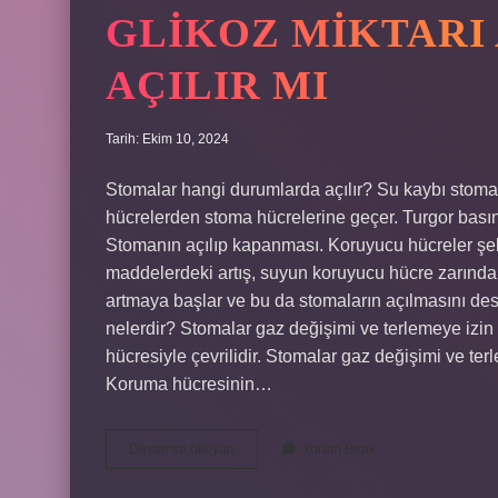
GLIKOZ MIKTARI
AÇILIR MI
Tarih: Ekim 10, 2024
Stomalar hangi durumlarda açılır? Su kaybı stoma 
hücrelerden stoma hücrelerine geçer. Turgor basıncı
Stomanın açılıp kapanması. Koruyucu hücreler şek
maddelerdeki artış, suyun koruyucu hücre zarından
artmaya başlar ve bu da stomaların açılmasını de
nelerdir? Stomalar gaz değişimi ve terlemeye izin 
hücresiyle çevrilidir. Stomalar gaz değişimi ve ter
Koruma hücresinin…
Glikoz
Devamını okuyun
Yorum Bırak
Miktarı
Artarsa