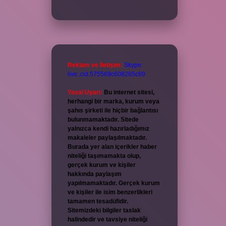
Reklam ve İletişim:
Skype:
live:.cid.575569c608265c69
Yasal Uyarı:
Bu internet sitesi,
herhangi bir marka, kurum veya
şahıs şirketi ile hiçbir bağlantısı
bulunmamaktadır. Sitede
yalnızca kendi hazırladığımız
makaleler paylaşılmaktadır.
Burada yer alan içerikler haber
niteliği taşımamakta olup,
gerçek kurum ve kişiler
hakkında paylaşım
yapılmamaktadır. Gerçek kurum
ve kişiler ile isim benzerlikleri
tamamen tesadüfidir.
Sitemizdeki bilgiler taslak
halindedir ve tavsiye niteliği