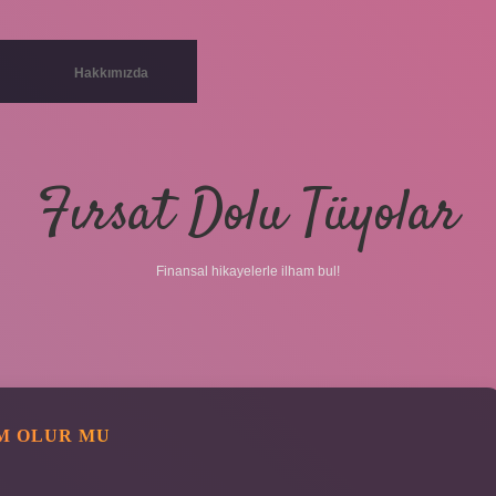
Hakkımızda
Fırsat Dolu Tüyolar
Finansal hikayelerle ilham bul!
M OLUR MU