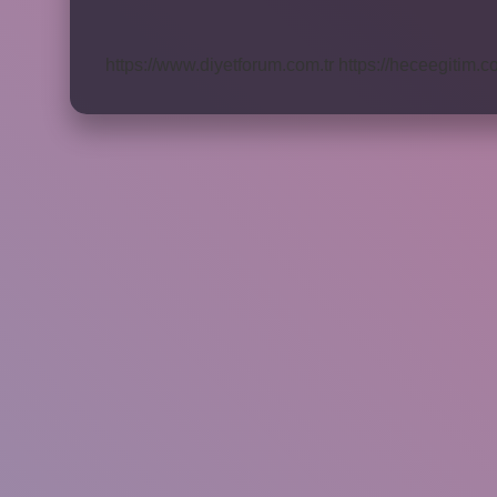
Stoma
Açılır
Mı
https://www.diyetforum.com.tr
https://heceegitim.c