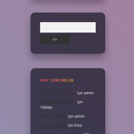
Arama
SON YORUMLAR
İran halkının dini nedir
için
admin
İran halkının dini nedir
için
Yiğitalp
Erbah ne demek
için
admin
Erbah ne demek
için
Esra