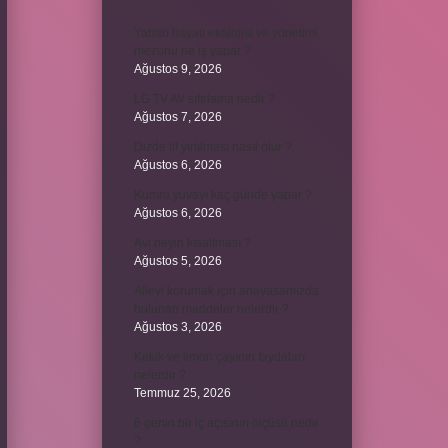
Yaban hayatı ekolojisi ve yönetimi
mezunu ne iş yapar ?
Ağustos 9, 2026
LG TV AV sıfırlama nedir ?
Ağustos 7, 2026
Dizde lif yırtılması nasıl olur ?
Ağustos 6, 2026
Kumru yuvayı kaç günde yapar ?
Ağustos 6, 2026
Avi neyin kısaltması ?
Ağustos 5, 2026
Aileyi korumak için anayasamızda
bulunan maddeler nelerdir ?
Ağustos 3, 2026
Kekik ve limon çayının faydaları
nelerdir ?
Temmuz 25, 2026
6 genin bir iç açısının ölçüsü nedir
?