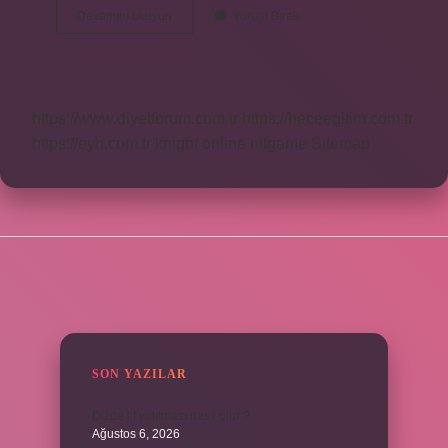
Adi
Devamını okuyun
Yorum Bırak
Gibi
Bilmek
Ne
Demek
https://www.diyetforum.com.tr
https://heceegitim.com.tr
https://eyh.com.tr
knight online
nttgame
Sitemap
SIDEBAR
SON YAZILAR
Dizde lif yırtılması nasıl olur ?
Ağustos 6, 2026