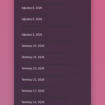
Kumru yuvayı kaç günde yapar ?
Ağustos 6, 2026
Avi neyin kısaltması ?
Ağustos 5, 2026
Aileyi korumak için anayasamızda bulunan
maddeler nelerdir ?
Ağustos 3, 2026
Kekik ve limon çayının faydaları nelerdir ?
Temmuz 25, 2026
6 genin bir iç açısının ölçüsü nedir ?
Temmuz 24, 2026
Jandarma olmak için hangi sınava girilir 2024 ?
Temmuz 23, 2026
Arka amortisör ömrü ne kadardır ?
Temmuz 21, 2026
Emziren kedi çiftleşir mi ?
Temmuz 17, 2026
Peçeteden tikanan klozet nasıl açılır ?
Temmuz 14, 2026