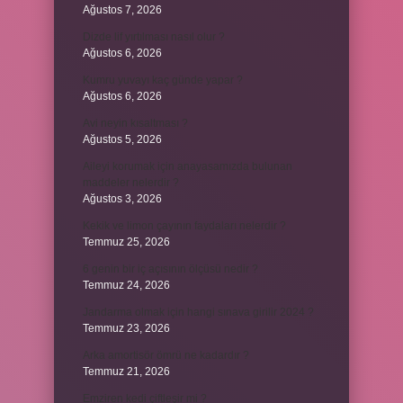
Ağustos 7, 2026
Dizde lif yırtılması nasıl olur ?
Ağustos 6, 2026
Kumru yuvayı kaç günde yapar ?
Ağustos 6, 2026
Avi neyin kısaltması ?
Ağustos 5, 2026
Aileyi korumak için anayasamızda bulunan
maddeler nelerdir ?
Ağustos 3, 2026
Kekik ve limon çayının faydaları nelerdir ?
Temmuz 25, 2026
6 genin bir iç açısının ölçüsü nedir ?
Temmuz 24, 2026
Jandarma olmak için hangi sınava girilir 2024 ?
Temmuz 23, 2026
Arka amortisör ömrü ne kadardır ?
Temmuz 21, 2026
Emziren kedi çiftleşir mi ?