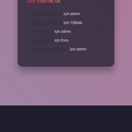
SON YORUMLAR
İran halkının dini nedir
için
admin
İran halkının dini nedir
için
Yiğitalp
Erbah ne demek
için
admin
Erbah ne demek
için
Esra
Ukrayna’nın eski adı nedir
için
admin
ni giriş