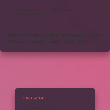
Sucuk
Devamını okuyun
Yorum Bırak
Nedir
Nasıl
Yapılır
https://www.diyetforum.com.tr
https://heceegitim.com.tr
https://eyh.com.tr
knight online
nttgame
Sitemap
SIDEBAR
SON YAZILAR
LG TV AV sıfırlama nedir ?