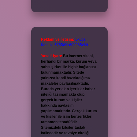
Reklam ve İletişim:
Skype:
live:.cid.575569c608265c69
Yasal Uyarı:
Bu internet sitesi,
herhangi bir marka, kurum veya
şahıs şirketi ile hiçbir bağlantısı
bulunmamaktadır. Sitede
yalnızca kendi hazırladığımız
makaleler paylaşılmaktadır.
Burada yer alan içerikler haber
niteliği taşımamakta olup,
gerçek kurum ve kişiler
hakkında paylaşım
yapılmamaktadır. Gerçek kurum
ve kişiler ile isim benzerlikleri
tamamen tesadüfidir.
Sitemizdeki bilgiler taslak
halindedir ve tavsiye niteliği