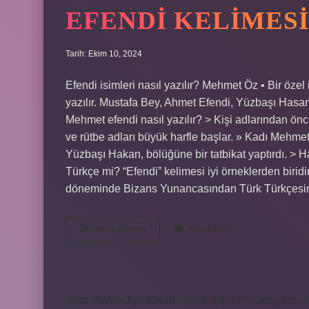
EFENDI KELIMESI
Tarih: Ekim 10, 2024
Efendi isimleri nasıl yazılır? Mehmet Öz • Bir özel
yazılır. Mustafa Bey, Ahmet Efendi, Yüzbaşı Hasan
Mehmet efendi nasıl yazılır? > Kişi adlarından önc
ve rütbe adları büyük harfle başlar. » Kadı Meh
Yüzbaşı Hakan, bölüğüne bir tatbikat yaptırdı. > H
Türkçe mi? “Efendi” kelimesi iyi örneklerden birid
döneminde Bizans Yunancasından Türk Türkçesin
Efendi
Devamını okuyun
Yorum Bırak
Kelimesi
Nasıl
Yazılır
Tdk
https://www.diyetforum.com.tr
https://heceegitim.c