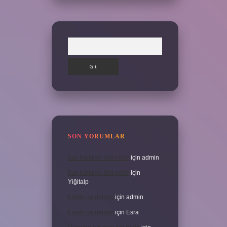
Arama
SON YORUMLAR
İran halkının dini nedir
için
admin
İran halkının dini nedir
için
Yiğitalp
Erbah ne demek
için
admin
Erbah ne demek
için
Esra