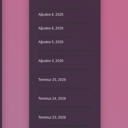
Dizde lif yırtılması nasıl olur ?
Ağustos 6, 2026
Kumru yuvayı kaç günde yapar ?
Ağustos 6, 2026
Avi neyin kısaltması ?
Ağustos 5, 2026
Aileyi korumak için anayasamızda
bulunan maddeler nelerdir ?
Ağustos 3, 2026
Kekik ve limon çayının faydaları
nelerdir ?
Temmuz 25, 2026
6 genin bir iç açısının ölçüsü nedir
?
Temmuz 24, 2026
Jandarma olmak için hangi sınava
girilir 2024 ?
Temmuz 23, 2026
Arka amortisör ömrü ne kadardır ?