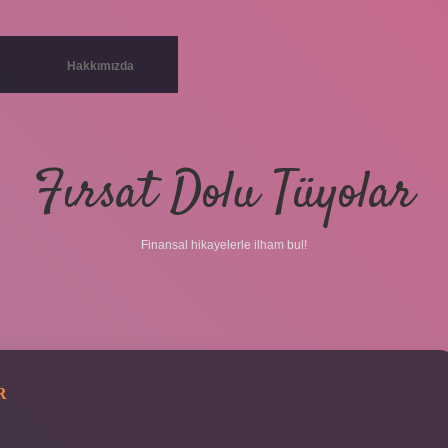
Hakkımızda
Fırsat Dolu Tüyolar
Finansal hikayelerle ilham bul!
R