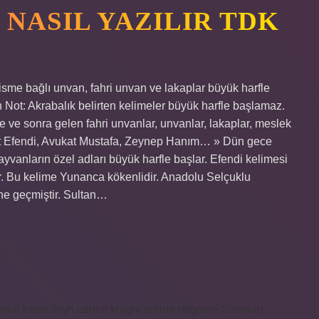
 NASIL YAZILIR TDK
 isme bağlı unvan, fahri unvan ve lakaplar büyük harfle
 Not: Akrabalık belirten kelimeler büyük harfle başlamaz.
e ve sonra gelen fahri unvanlar, unvanlar, lakaplar, meslek
met Efendi, Avukat Mustafa, Zeynep Hanım… » Dün gece
ayvanların özel adları büyük harfle başlar. Efendi kelimesi
ir. Bu kelime Yunanca kökenlidir. Anadolu Selçuklu
e geçmiştir. Sultan…
om.tr
https://eyh.com.tr
knight online
nttgame
Sitemap