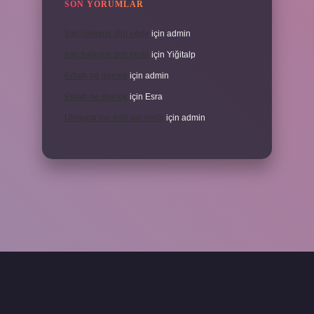
SON YORUMLAR
İran halkının dini nedir
için
admin
İran halkının dini nedir
için
Yiğitalp
Erbah ne demek
için
admin
Erbah ne demek
için
Esra
Ukrayna’nın eski adı nedir
için
admin
eni giriş