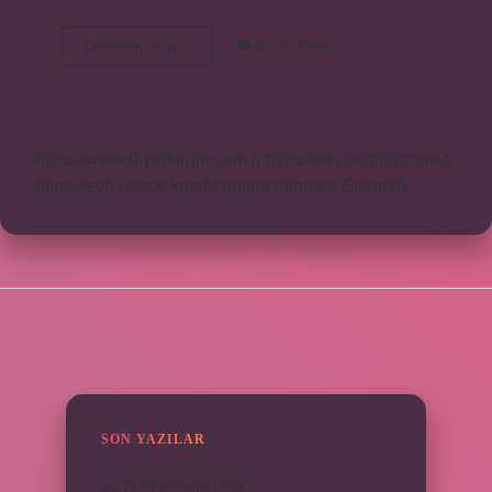
Hayalet
Devamını okuyun
Yorum Bırak
Sütyen
Nedir
https://www.diyetforum.com.tr
https://heceegitim.com.tr
https://eyh.com.tr
knight online
nttgame
Sitemap
SIDEBAR
SON YAZILAR
LG TV AV sıfırlama nedir ?