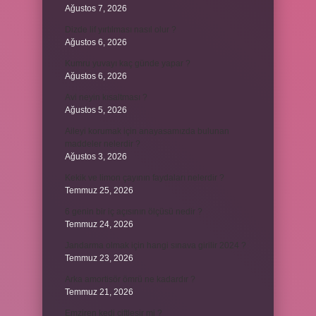
Ağustos 7, 2026
Dizde lif yırtılması nasıl olur ?
Ağustos 6, 2026
Kumru yuvayı kaç günde yapar ?
Ağustos 6, 2026
Avi neyin kısaltması ?
Ağustos 5, 2026
Aileyi korumak için anayasamızda bulunan
maddeler nelerdir ?
Ağustos 3, 2026
Kekik ve limon çayının faydaları nelerdir ?
Temmuz 25, 2026
6 genin bir iç açısının ölçüsü nedir ?
Temmuz 24, 2026
Jandarma olmak için hangi sınava girilir 2024 ?
Temmuz 23, 2026
Arka amortisör ömrü ne kadardır ?
Temmuz 21, 2026
Emziren kedi çiftleşir mi ?