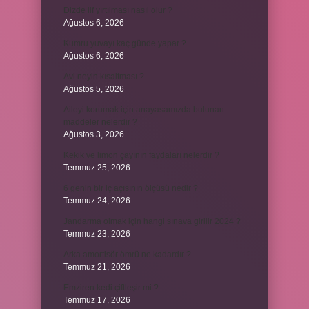
Dizde lif yırtılması nasıl olur ?
Ağustos 6, 2026
Kumru yuvayı kaç günde yapar ?
Ağustos 6, 2026
Avi neyin kısaltması ?
Ağustos 5, 2026
Aileyi korumak için anayasamızda bulunan
maddeler nelerdir ?
Ağustos 3, 2026
Kekik ve limon çayının faydaları nelerdir ?
Temmuz 25, 2026
6 genin bir iç açısının ölçüsü nedir ?
Temmuz 24, 2026
Jandarma olmak için hangi sınava girilir 2024 ?
Temmuz 23, 2026
Arka amortisör ömrü ne kadardır ?
Temmuz 21, 2026
Emziren kedi çiftleşir mi ?
Temmuz 17, 2026