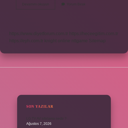
1
Devamını okuyun
Yorum Bırak
Tepsi
Ispanaklı
Börek
Kaç
Tl
https://www.diyetforum.com.tr
https://heceegitim.com.tr
https://eyh.com.tr
knight online
nttgame
Sitemap
SIDEBAR
SON YAZILAR
LG TV AV sıfırlama nedir ?
Ağustos 7, 2026