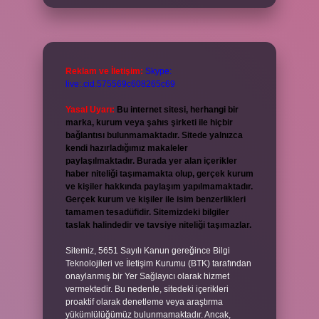
Reklam ve İletişim:
Skype:
live:.cid.575569c608265c69
Yasal Uyarı:
Bu internet sitesi, herhangi bir
marka, kurum veya şahıs şirketi ile hiçbir
bağlantısı bulunmamaktadır. Sitede yalnızca
kendi hazırladığımız makaleler
paylaşılmaktadır. Burada yer alan içerikler
haber niteliği taşımamakta olup, gerçek kurum
ve kişiler hakkında paylaşım yapılmamaktadır.
Gerçek kurum ve kişiler ile isim benzerlikleri
tamamen tesadüfidir. Sitemizdeki bilgiler
taslak halindedir ve tavsiye niteliği taşımazlar.
Sitemiz, 5651 Sayılı Kanun gereğince Bilgi
Teknolojileri ve İletişim Kurumu (BTK) tarafından
onaylanmış bir Yer Sağlayıcı olarak hizmet
vermektedir. Bu nedenle, sitedeki içerikleri
proaktif olarak denetleme veya araştırma
yükümlülüğümüz bulunmamaktadır. Ancak,