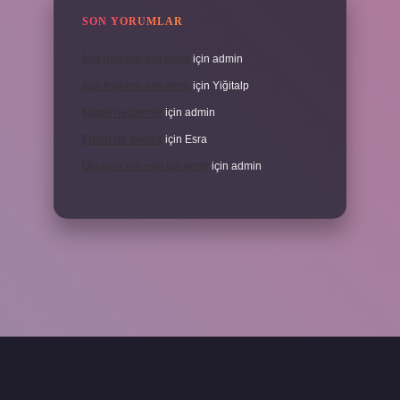
SON YORUMLAR
İran halkının dini nedir
için
admin
İran halkının dini nedir
için
Yiğitalp
Erbah ne demek
için
admin
Erbah ne demek
için
Esra
Ukrayna’nın eski adı nedir
için
admin
ni giriş