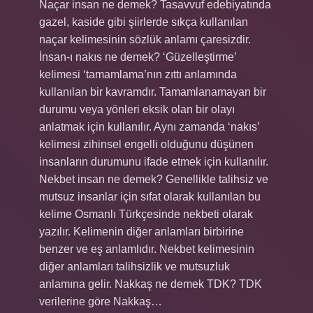
Naçar insan ne demek? Tasavvuf edebiyatında
gazel, kaside gibi şiirlerde sıkça kullanılan
naçar kelimesinin sözlük anlamı çaresizdir.
İnsan-ı nakıs ne demek? ‘Güzelleştirme’
kelimesi ‘tamamlama’nın zıttı anlamında
kullanılan bir kavramdır. Tamamlanamayan bir
durumu veya yönleri eksik olan bir olayı
anlatmak için kullanılır. Aynı zamanda ‘nakıs’
kelimesi zihinsel engelli olduğunu düşünen
insanların durumunu ifade etmek için kullanılır.
Nekbet insan ne demek? Genellikle talihsiz ve
mutsuz insanlar için sıfat olarak kullanılan bu
kelime Osmanlı Türkçesinde nekbeti olarak
yazılır. Kelimenin diğer anlamları birbirine
benzer ve eş anlamlıdır. Nekbet kelimesinin
diğer anlamları talihsizlik ve mutsuzluk
anlamına gelir. Nakkaş ne demek TDK? TDK
verilerine göre Nakkaş…