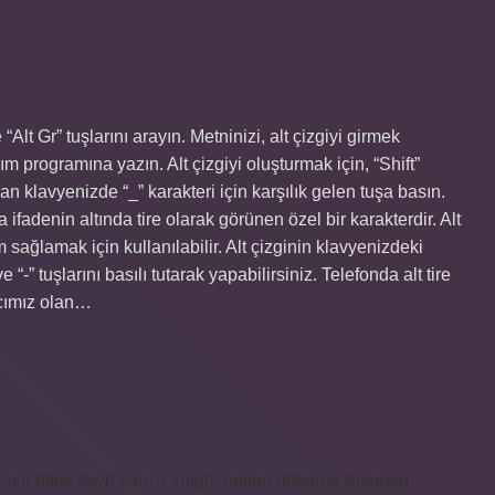
“Alt Gr” tuşlarını arayın. Metninizi, alt çizgiyi girmek
m programına yazın. Alt çizgiyi oluşturmak için, “Shift”
an klavyenizde “_” karakteri için karşılık gelen tuşa basın.
ya ifadenin altında tire olarak görünen özel bir karakterdir. Alt
 sağlamak için kullanılabilir. Alt çizginin klavyenizdeki
“-” tuşlarını basılı tutarak yapabilirsiniz. Telefonda alt tire
acımız olan…
om.tr
https://eyh.com.tr
knight online
nttgame
Sitemap