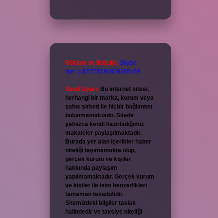
Reklam ve İletişim:
Skype:
live:.cid.575569c608265c69
Yasal Uyarı:
Bu internet sitesi,
herhangi bir marka, kurum veya
şahıs şirketi ile hiçbir bağlantısı
bulunmamaktadır. Sitede
yalnızca kendi hazırladığımız
makaleler paylaşılmaktadır.
Burada yer alan içerikler haber
niteliği taşımamakta olup,
gerçek kurum ve kişiler
hakkında paylaşım
yapılmamaktadır. Gerçek kurum
ve kişiler ile isim benzerlikleri
tamamen tesadüfidir.
Sitemizdeki bilgiler taslak
halindedir ve tavsiye niteliği