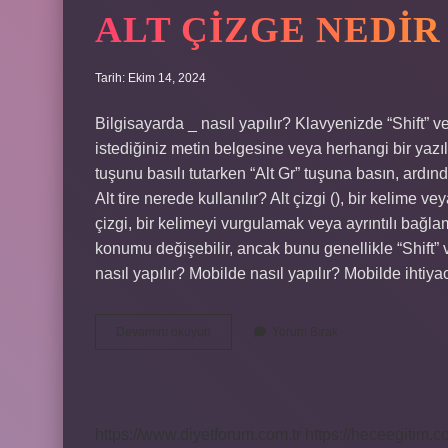
ALT ÇIZGE NEDIR
Tarih: Ekim 14, 2024
Bilgisayarda _ nasıl yapılır? Klavyenizde “Shift” ve 
istediğiniz metin belgesine veya herhangi bir yazılı
tuşunu basılı tutarken “Alt Gr” tuşuna basın, ardınd
Alt tire nerede kullanılır? Alt çizgi (), bir kelime ve
çizgi, bir kelimeyi vurgulamak veya ayrıntılı bağlam
konumu değişebilir, ancak bunu genellikle “Shift” ve 
nasıl yapılır? Mobilde nasıl yapılır? Mobilde ihtiy
Alt
Devamını okuyun
Yorum Bırak
Çizge
Nedir
https://www.diyetforum.com.tr
https://heceegitim.c