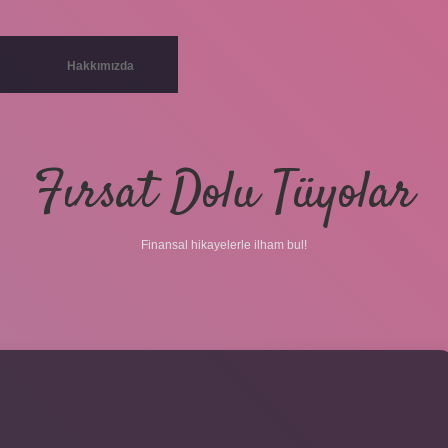
Hakkımızda
Fırsat Dolu Tüyolar
Finansal hikayelerle ilham bul!