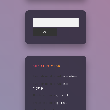
Arama
SON YORUMLAR
İran halkının dini nedir
için
admin
İran halkının dini nedir
için
Yiğitalp
Erbah ne demek
için
admin
Erbah ne demek
için
Esra