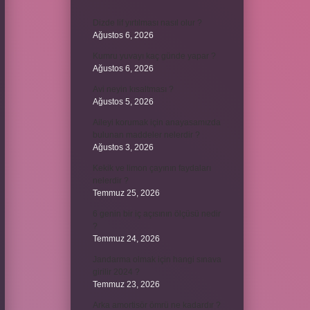
Dizde lif yırtılması nasıl olur ?
Ağustos 6, 2026
Kumru yuvayı kaç günde yapar ?
Ağustos 6, 2026
Avi neyin kısaltması ?
Ağustos 5, 2026
Aileyi korumak için anayasamızda
bulunan maddeler nelerdir ?
Ağustos 3, 2026
Kekik ve limon çayının faydaları
nelerdir ?
Temmuz 25, 2026
6 genin bir iç açısının ölçüsü nedir
?
Temmuz 24, 2026
Jandarma olmak için hangi sınava
girilir 2024 ?
Temmuz 23, 2026
Arka amortisör ömrü ne kadardır ?