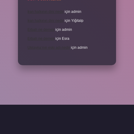
İran halkının dini nedir
için
admin
İran halkının dini nedir
için
Yiğitalp
Erbah ne demek
için
admin
Erbah ne demek
için
Esra
Ukrayna’nın eski adı nedir
için
admin
eni giriş