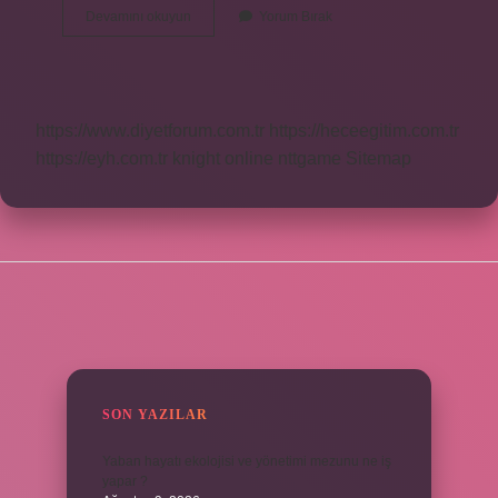
40
Devamını okuyun
Yorum Bırak
Engelli
Raporu
Ne
Işe
Yarar
https://www.diyetforum.com.tr
https://heceegitim.com.tr
https://eyh.com.tr
knight online
nttgame
Sitemap
SIDEBAR
SON YAZILAR
Yaban hayatı ekolojisi ve yönetimi mezunu ne iş
yapar ?