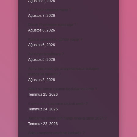
Ağustos 9, 2026
LG TV AV sıfırlama nedir ?
Ağustos 7, 2026
Dizde lif yırtılması nasıl olur ?
Ağustos 6, 2026
Kumru yuvayı kaç günde yapar ?
Ağustos 6, 2026
Avi neyin kısaltması ?
Ağustos 5, 2026
Aileyi korumak için anayasamızda bulunan
maddeler nelerdir ?
Ağustos 3, 2026
Kekik ve limon çayının faydaları nelerdir ?
Temmuz 25, 2026
6 genin bir iç açısının ölçüsü nedir ?
Temmuz 24, 2026
Jandarma olmak için hangi sınava girilir 2024 ?
Temmuz 23, 2026
Arka amortisör ömrü ne kadardır ?