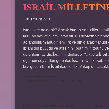
ISRAIL MILLETIN
Tarih: Eylül 29, 2024
İsraillilere ne denir? Ancak bugün Yahudiler “İsrail”
kurulan devletin ismi İsrail’dir. Bu devletin vatanda
adlandırılır. “Yahudi” ismi ırk ve din olarak Yahudi o
İbrani din büyüğü ve atasının, İbrahim’in torunu 
gelenlerin adıdır. İbrahimî dinlerde, Yakup’a İsrail 
oğlunun soyundan gelenler, İsrail’in On İki Kabilesi
kez geçen Beni İsrail ifadesi Hz. Yakup’un çocuk
Israil
Devamını okuyun
Yorum Bırak
Milletine
Ne
Denir
https://www.diyetforum.com.tr
https://heceegitim.c