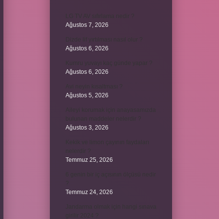
LG TV AV sıfırlama nedir ?
Ağustos 7, 2026
Dizde lif yırtılması nasıl olur ?
Ağustos 6, 2026
Kumru yuvayı kaç günde yapar ?
Ağustos 6, 2026
Avi neyin kısaltması ?
Ağustos 5, 2026
Aileyi korumak için anayasamızda
bulunan maddeler nelerdir ?
Ağustos 3, 2026
Kekik ve limon çayının faydaları
nelerdir ?
Temmuz 25, 2026
6 genin bir iç açısının ölçüsü nedir
?
Temmuz 24, 2026
Jandarma olmak için hangi sınava
girilir 2024 ?