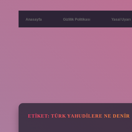
Anasayfa
Gizlilik Politikası
Yasal Uyarı
ETIKET:
TÜRK YAHUDILERE NE DENIR