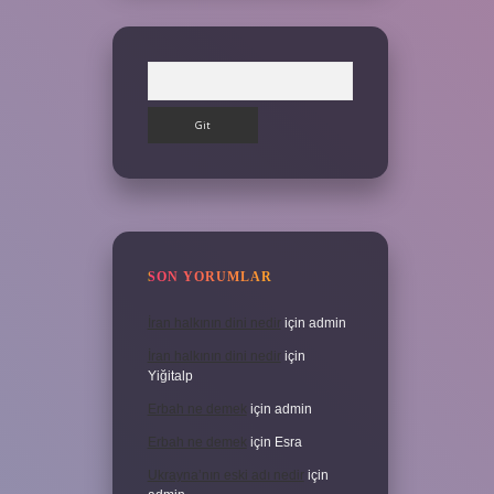
Arama
SON YORUMLAR
İran halkının dini nedir
için
admin
İran halkının dini nedir
için
Yiğitalp
Erbah ne demek
için
admin
Erbah ne demek
için
Esra
Ukrayna’nın eski adı nedir
için