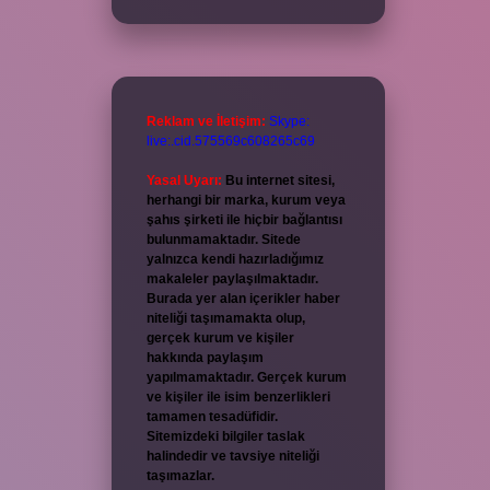
Reklam ve İletişim:
Skype:
live:.cid.575569c608265c69
Yasal Uyarı:
Bu internet sitesi,
herhangi bir marka, kurum veya
şahıs şirketi ile hiçbir bağlantısı
bulunmamaktadır. Sitede
yalnızca kendi hazırladığımız
makaleler paylaşılmaktadır.
Burada yer alan içerikler haber
niteliği taşımamakta olup,
gerçek kurum ve kişiler
hakkında paylaşım
yapılmamaktadır. Gerçek kurum
ve kişiler ile isim benzerlikleri
tamamen tesadüfidir.
Sitemizdeki bilgiler taslak
halindedir ve tavsiye niteliği
taşımazlar.