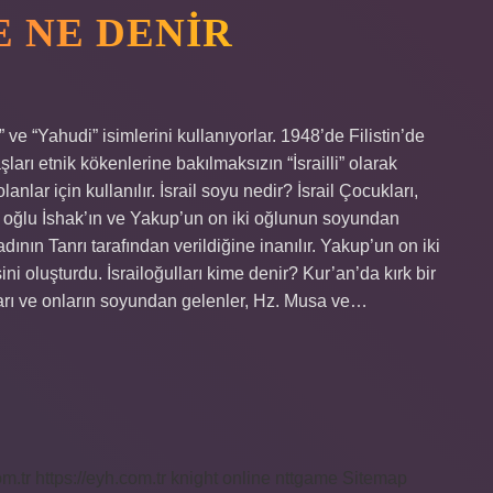
E NE DENIR
 ve “Yahudi” isimlerini kullanıyorlar. 1948’de Filistin’de
şları etnik kökenlerine bakılmaksızın “İsrailli” olarak
lanlar için kullanılır. İsrail soyu nedir? İsrail Çocukları,
ve oğlu İshak’ın ve Yakup’un on iki oğlunun soyundan
adının Tanrı tarafından verildiğine inanılır. Yakup’un on iki
ni oluşturdu. İsrailoğulları kime denir? Kur’an’da kırk bir
ları ve onların soyundan gelenler, Hz. Musa ve…
om.tr
https://eyh.com.tr
knight online
nttgame
Sitemap