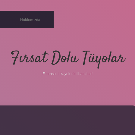
Hakkımızda
Fırsat Dolu Tüyolar
Finansal hikayelerle ilham bul!