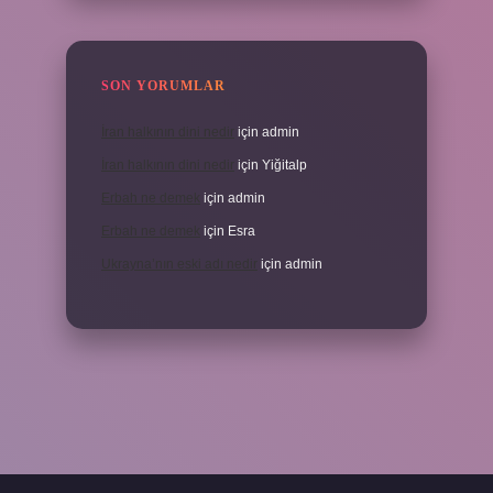
SON YORUMLAR
İran halkının dini nedir
için
admin
İran halkının dini nedir
için
Yiğitalp
Erbah ne demek
için
admin
Erbah ne demek
için
Esra
Ukrayna’nın eski adı nedir
için
admin
i giriş