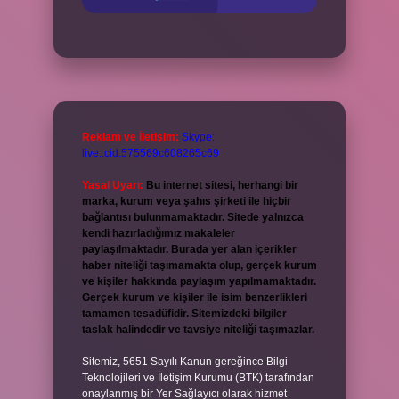
Reklam ve İletişim:
Skype:
live:.cid.575569c608265c69
Yasal Uyarı:
Bu internet sitesi, herhangi bir
marka, kurum veya şahıs şirketi ile hiçbir
bağlantısı bulunmamaktadır. Sitede yalnızca
kendi hazırladığımız makaleler
paylaşılmaktadır. Burada yer alan içerikler
haber niteliği taşımamakta olup, gerçek kurum
ve kişiler hakkında paylaşım yapılmamaktadır.
Gerçek kurum ve kişiler ile isim benzerlikleri
tamamen tesadüfidir. Sitemizdeki bilgiler
taslak halindedir ve tavsiye niteliği taşımazlar.
Sitemiz, 5651 Sayılı Kanun gereğince Bilgi
Teknolojileri ve İletişim Kurumu (BTK) tarafından
onaylanmış bir Yer Sağlayıcı olarak hizmet