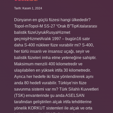
Tarih: Kasım 1, 2024
Dünyanın en güçlü füzesi hangi ülkededir?
Topol-mTopol-M SS-27 “Orak B”TipKıtalararası
balistik füzeUyrukRusyaHizmet
geçmişiHizmetAralık 1997 – bugün16 satır
daha S-400 nükleer füze vurabilir mi? S-400,
her türlü insanlı ve insansız uçağı, seyir ve
balistik füzeleri imha etme yeteneğine sahiptir.
Maksimum menzili 400 kilometredir ve
ulaşılabilen en yüksek irtifa 30 kilometredir.
Ayrıca her hedefe iki füze yönlendirerek aynı
anda 80 hedefi vurabilir. Türkiye’nin füze
savunma sistemi var mı? Türk Silahlı Kuvvetleri
(TSK) envanterinde şu anda ASELSAN
tarafından geliştirilen alçak irtifa tehditlerine
yönelik KORKUT sistemleri ile alçak ve orta