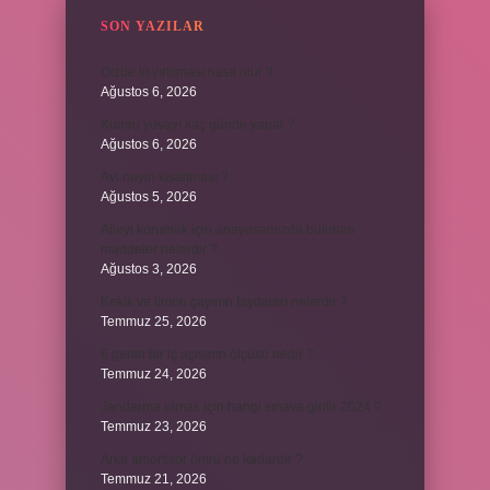
SON YAZILAR
Dizde lif yırtılması nasıl olur ?
Ağustos 6, 2026
Kumru yuvayı kaç günde yapar ?
Ağustos 6, 2026
Avi neyin kısaltması ?
Ağustos 5, 2026
Aileyi korumak için anayasamızda bulunan
maddeler nelerdir ?
Ağustos 3, 2026
Kekik ve limon çayının faydaları nelerdir ?
Temmuz 25, 2026
6 genin bir iç açısının ölçüsü nedir ?
Temmuz 24, 2026
Jandarma olmak için hangi sınava girilir 2024 ?
Temmuz 23, 2026
Arka amortisör ömrü ne kadardır ?
Temmuz 21, 2026