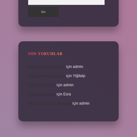
SON YORUMLAR
İran halkının dini nedir
için
admin
İran halkının dini nedir
için
Yiğitalp
Erbah ne demek
için
admin
Erbah ne demek
için
Esra
Ukrayna’nın eski adı nedir
için
admin