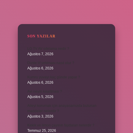
SIDEBAR
SON YAZILAR
LG TV AV sıfırlama nedir ?
Ağustos 7, 2026
Dizde lif yırtılması nasıl olur ?
Ağustos 6, 2026
Kumru yuvayı kaç günde yapar ?
Ağustos 6, 2026
Avi neyin kısaltması ?
Ağustos 5, 2026
Aileyi korumak için anayasamızda bulunan
maddeler nelerdir ?
Ağustos 3, 2026
Kekik ve limon çayının faydaları nelerdir ?
Temmuz 25, 2026