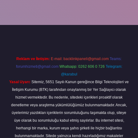
eni giriş
Reklam ve İletişim:
E-mail:
backlinkpaneli@gmail.com
Teams:
forumhizmeti@gmail.com
Whatsapp: 0262 606 0 726
Telegram:
@karabul
Yasal Uyarı:
Sitemiz, 5651 Sayılı Kanun gereğince Bilgi Teknolojileri ve
İletişim Kurumu (BTK) tarafından onaylanmış bir Yer Sağlayıcı olarak
hizmet vermektedir. Bu nedenle, sitedeki içerikleri proaktif olarak
denetleme veya araştırma yükümlülüğümüz bulunmamaktadır. Ancak,
üyelerimiz yazdıkları içeriklerin sorumluluğunu taşımakta olup, siteye
üye olarak bu sorumluluğu kabul etmiş sayılırlar. Bu internet sitesi,
herhangi bir marka, kurum veya şahıs şirketi ile hiçbir bağlantısı
bulunmamaktadır. Sitede yalnızca kendi hazırladığımız makaleler