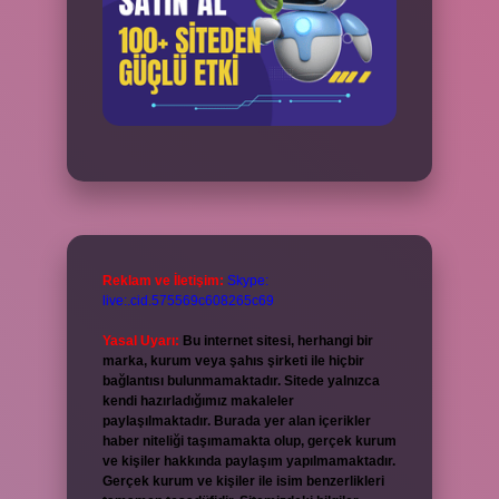
Reklam ve İletişim:
Skype:
live:.cid.575569c608265c69
Yasal Uyarı:
Bu internet sitesi, herhangi bir
marka, kurum veya şahıs şirketi ile hiçbir
bağlantısı bulunmamaktadır. Sitede yalnızca
kendi hazırladığımız makaleler
paylaşılmaktadır. Burada yer alan içerikler
haber niteliği taşımamakta olup, gerçek kurum
ve kişiler hakkında paylaşım yapılmamaktadır.
Gerçek kurum ve kişiler ile isim benzerlikleri