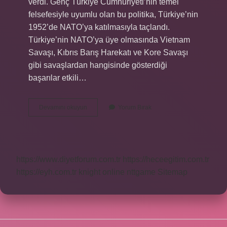
verdi. Genç Türkiye Cumhuriyeti’nin temel
felsefesiyle uyumlu olan bu politika, Türkiye’nin
1952’de NATO’ya katılmasıyla taçlandı.
Türkiye’nin NATO’ya üye olmasında Vietnam
Savaşı, Kıbrıs Barış Harekatı ve Kore Savaşı
gibi savaşlardan hangisinde gösterdiği
başarılar etkili…
Türkiyenin
Devamını okuyun
Yorum Bırak
Natoya
Üye
Olmasında
Aşağıdaki
Savaşlardan
https://www.diyetforum.com.tr
https://heceegitim.com.tr
Hangisinde
Gösterdiği
https://eyh.com.tr
knight online
nttgame
Sitemap
Başarılar
Etkili
Olmuştur