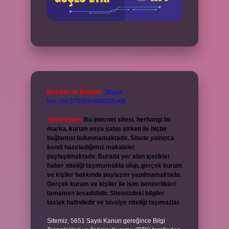
Reklam ve İletişim:
Skype:
live:.cid.575569c608265c69
Yasal Uyarı:
Bu internet sitesi, herhangi bir
marka, kurum veya şahıs şirketi ile hiçbir
bağlantısı bulunmamaktadır. Sitede yalnızca
kendi hazırladığımız makaleler
paylaşılmaktadır. Burada yer alan içerikler
haber niteliği taşımamakta olup, gerçek kurum
ve kişiler hakkında paylaşım yapılmamaktadır.
Gerçek kurum ve kişiler ile isim benzerlikleri
tamamen tesadüfidir. Sitemizdeki bilgiler
taslak halindedir ve tavsiye niteliği taşımazlar.
Sitemiz, 5651 Sayılı Kanun gereğince Bilgi