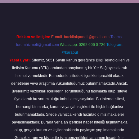
ni giriş
Reklam ve İletişim:
E-mail:
backlinkpaneli@gmail.com
Teams:
forumhizmeti@gmail.com
Whatsapp: 0262 606 0 726
Telegram:
@karabul
Yasal Uyarı:
Sitemiz, 5651 Sayılı Kanun gereğince Bilgi Teknolojileri ve
İletişim Kurumu (BTK) tarafından onaylanmış bir Yer Sağlayıcı olarak
hizmet vermektedir. Bu nedenle, sitedeki içerikleri proaktif olarak
denetleme veya araştırma yükümlülüğümüz bulunmamaktadır. Ancak,
üyelerimiz yazdıkları içeriklerin sorumluluğunu taşımakta olup, siteye
üye olarak bu sorumluluğu kabul etmiş sayılırlar. Bu internet sitesi,
herhangi bir marka, kurum veya şahıs şirketi ile hiçbir bağlantısı
bulunmamaktadır. Sitede yalnızca kendi hazırladığımız makaleler
paylaşılmaktadır. Burada yer alan içerikler haber niteliği taşımamakta
olup, gerçek kurum ve kişiler hakkında paylaşım yapılmamaktadır.
Gerçek kurum ve kişiler ile isim benzerlikleri tamamen tesadüfidir.