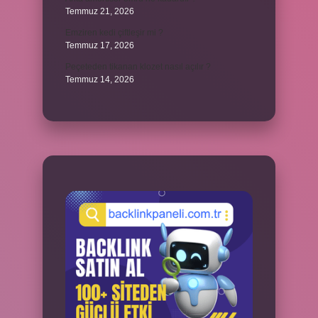
Temmuz 21, 2026
Emziren kedi çiftleşir mi ?
Temmuz 17, 2026
Peçeteden tikanan klozet nasıl açılır ?
Temmuz 14, 2026