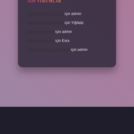
SON YORUMLAR
İran halkının dini nedir
için
admin
İran halkının dini nedir
için
Yiğitalp
Erbah ne demek
için
admin
Erbah ne demek
için
Esra
Ukrayna’nın eski adı nedir
için
admin
eni giriş