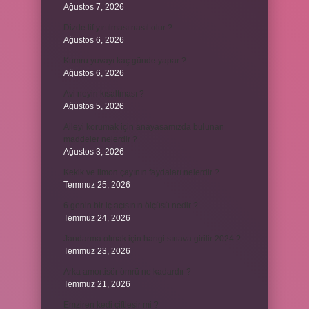
Ağustos 7, 2026
Dizde lif yırtılması nasıl olur ?
Ağustos 6, 2026
Kumru yuvayı kaç günde yapar ?
Ağustos 6, 2026
Avi neyin kısaltması ?
Ağustos 5, 2026
Aileyi korumak için anayasamızda bulunan
maddeler nelerdir ?
Ağustos 3, 2026
Kekik ve limon çayının faydaları nelerdir ?
Temmuz 25, 2026
6 genin bir iç açısının ölçüsü nedir ?
Temmuz 24, 2026
Jandarma olmak için hangi sınava girilir 2024 ?
Temmuz 23, 2026
Arka amortisör ömrü ne kadardır ?
Temmuz 21, 2026
Emziren kedi çiftleşir mi ?