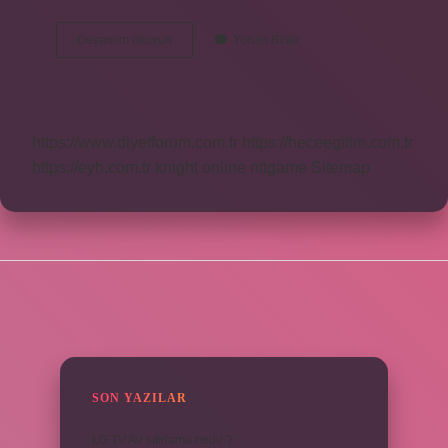
Beşparmak
Devamını okuyun
Yorum Bırak
Dağları
Nasıl
Yazılır
https://www.diyetforum.com.tr
https://heceegitim.com.tr
https://eyh.com.tr
knight online
nttgame
Sitemap
SIDEBAR
SON YAZILAR
LG TV AV sıfırlama nedir ?