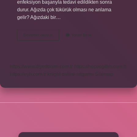
enfeksiyon başarıyla tedavi edildikten sonra
durur. Ağızda çok tükürük olması ne anlama
gelir? Ağızdaki bir…
Sümüksü
Devamını okuyun
Yorum Bırak
Tükürük
Neden
Olur
https://www.diyetforum.com.tr
https://heceegitim.com.tr
https://eyh.com.tr
knight online
nttgame
Sitemap
SIDEBAR