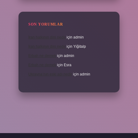
SON YORUMLAR
İran halkının dini nedir
için
admin
İran halkının dini nedir
için
Yiğitalp
Erbah ne demek
için
admin
Erbah ne demek
için
Esra
Ukrayna’nın eski adı nedir
için
admin
ni giriş