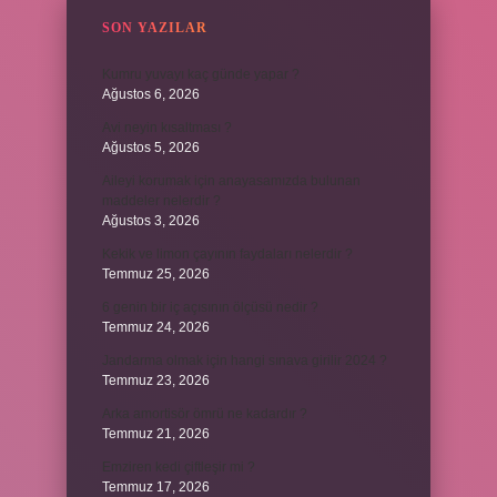
SON YAZILAR
Kumru yuvayı kaç günde yapar ?
Ağustos 6, 2026
Avi neyin kısaltması ?
Ağustos 5, 2026
Aileyi korumak için anayasamızda bulunan
maddeler nelerdir ?
Ağustos 3, 2026
Kekik ve limon çayının faydaları nelerdir ?
Temmuz 25, 2026
6 genin bir iç açısının ölçüsü nedir ?
Temmuz 24, 2026
Jandarma olmak için hangi sınava girilir 2024 ?
Temmuz 23, 2026
Arka amortisör ömrü ne kadardır ?
Temmuz 21, 2026
Emziren kedi çiftleşir mi ?
Temmuz 17, 2026