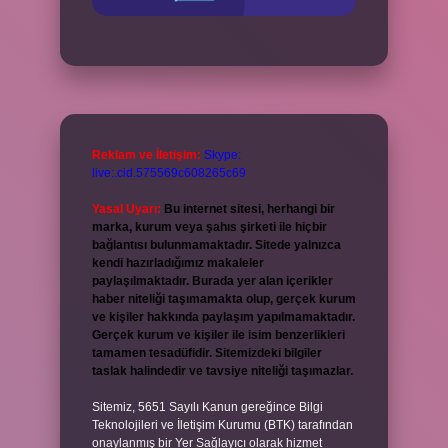
Reklam ve İletişim:
Skype:
live:.cid.575569c608265c69
Yasal Uyarı:
Bu internet sitesi, herhangi bir
marka, kurum veya şahıs şirketi ile hiçbir
bağlantısı bulunmamaktadır. Sitede yalnızca
kendi hazırladığımız makaleler
paylaşılmaktadır. Burada yer alan içerikler
haber niteliği taşımamakta olup, gerçek kurum
ve kişiler hakkında paylaşım yapılmamaktadır.
Gerçek kurum ve kişiler ile isim benzerlikleri
tamamen tesadüfidir. Sitemizdeki bilgiler
taslak halindedir ve tavsiye niteliği taşımazlar.
Sitemiz, 5651 Sayılı Kanun gereğince Bilgi
Teknolojileri ve İletişim Kurumu (BTK) tarafından
onaylanmış bir Yer Sağlayıcı olarak hizmet