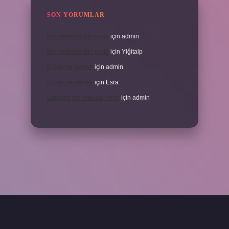
SON YORUMLAR
İran halkının dini nedir
için
admin
İran halkının dini nedir
için
Yiğitalp
Erbah ne demek
için
admin
Erbah ne demek
için
Esra
Ukrayna’nın eski adı nedir
için
admin
 yeni giriş