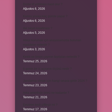
Dizde lif yırtılması nasıl olur ?
Ağustos 6, 2026
Kumru yuvayı kaç günde yapar ?
Ağustos 6, 2026
Avi neyin kısaltması ?
Ağustos 5, 2026
Aileyi korumak için anayasamızda bulunan
maddeler nelerdir ?
Ağustos 3, 2026
Kekik ve limon çayının faydaları nelerdir ?
Temmuz 25, 2026
6 genin bir iç açısının ölçüsü nedir ?
Temmuz 24, 2026
Jandarma olmak için hangi sınava girilir 2024 ?
Temmuz 23, 2026
Arka amortisör ömrü ne kadardır ?
Temmuz 21, 2026
Emziren kedi çiftleşir mi ?
Temmuz 17, 2026