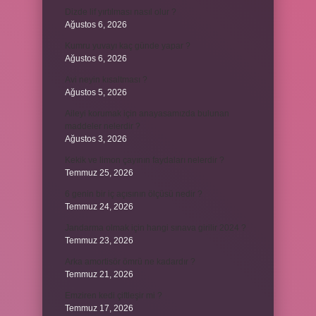
Dizde lif yırtılması nasıl olur ?
Ağustos 6, 2026
Kumru yuvayı kaç günde yapar ?
Ağustos 6, 2026
Avi neyin kısaltması ?
Ağustos 5, 2026
Aileyi korumak için anayasamızda bulunan
maddeler nelerdir ?
Ağustos 3, 2026
Kekik ve limon çayının faydaları nelerdir ?
Temmuz 25, 2026
6 genin bir iç açısının ölçüsü nedir ?
Temmuz 24, 2026
Jandarma olmak için hangi sınava girilir 2024 ?
Temmuz 23, 2026
Arka amortisör ömrü ne kadardır ?
Temmuz 21, 2026
Emziren kedi çiftleşir mi ?
Temmuz 17, 2026