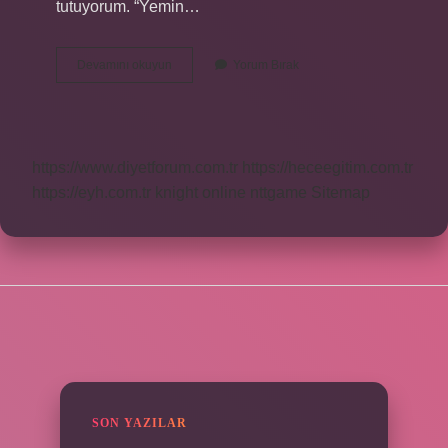
tutuyorum. “Yemin…
Valla
Devamını okuyun
Yorum Bırak
Ve
Vallahi
Aynı
Şey
Mi
https://www.diyetforum.com.tr
https://heceegitim.com.tr
https://eyh.com.tr
knight online
nttgame
Sitemap
SIDEBAR
SON YAZILAR