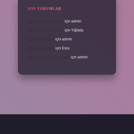
SON YORUMLAR
İran halkının dini nedir
için
admin
İran halkının dini nedir
için
Yiğitalp
Erbah ne demek
için
admin
Erbah ne demek
için
Esra
Ukrayna’nın eski adı nedir
için
admin
ni giriş