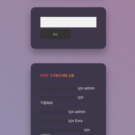
Arama
SON YORUMLAR
İran halkının dini nedir
için
admin
İran halkının dini nedir
için
Yiğitalp
Erbah ne demek
için
admin
Erbah ne demek
için
Esra
Ukrayna’nın eski adı nedir
için