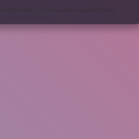
om.tr
https://eyh.com.tr
knight online
nttgame
Sitemap