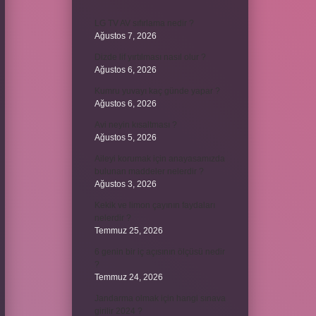
LG TV AV sıfırlama nedir ?
Ağustos 7, 2026
Dizde lif yırtılması nasıl olur ?
Ağustos 6, 2026
Kumru yuvayı kaç günde yapar ?
Ağustos 6, 2026
Avi neyin kısaltması ?
Ağustos 5, 2026
Aileyi korumak için anayasamızda
bulunan maddeler nelerdir ?
Ağustos 3, 2026
Kekik ve limon çayının faydaları
nelerdir ?
Temmuz 25, 2026
6 genin bir iç açısının ölçüsü nedir
?
Temmuz 24, 2026
Jandarma olmak için hangi sınava
girilir 2024 ?