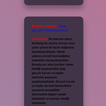
Reklam ve İletişim:
Skype:
live:.cid.575569c608265c69
Yasal Uyarı:
Bu internet sitesi,
herhangi bir marka, kurum veya
şahıs şirketi ile hiçbir bağlantısı
bulunmamaktadır. Sitede
yalnızca kendi hazırladığımız
makaleler paylaşılmaktadır.
Burada yer alan içerikler haber
niteliği taşımamakta olup,
gerçek kurum ve kişiler
hakkında paylaşım
yapılmamaktadır. Gerçek kurum
ve kişiler ile isim benzerlikleri
tamamen tesadüfidir.
Sitemizdeki bilgiler taslak
halindedir ve tavsiye niteliği
taşımazlar.