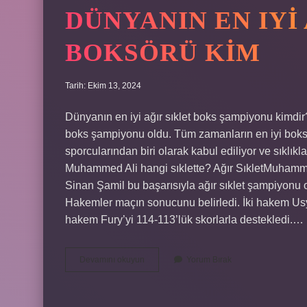
DÜNYANIN EN IYI
BOKSÖRÜ KIM
Tarih: Ekim 13, 2024
Dünyanın en iyi ağır sıklet boks şampiyonu kimdir
boks şampiyonu oldu. Tüm zamanların en iyi boksör
sporcularından biri olarak kabul ediliyor ve sıklıkl
Muhammed Ali hangi sıklette? Ağır SıkletMuhammed
Sinan Şamil bu başarısıyla ağır sıklet şampiyonu 
Hakemler maçın sonucunu belirledi. İki hakem Usy
hakem Fury’yi 114-113’lük skorlarla destekledi.…
Dünyanın
Devamını okuyun
Yorum Bırak
En
Iyi
Ağır