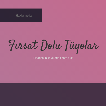
Hakkımızda
Fırsat Dolu Tüyolar
Finansal hikayelerle ilham bul!