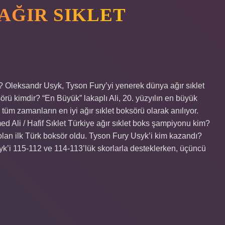
 AĞIR SIKLET
? Oleksandr Usyk, Tyson Fury’yi yenerek dünya ağır sıklet
ü kimdir? “En Büyük” lakaplı Ali, 20. yüzyılın en büyük
a tüm zamanların en iyi ağır sıklet boksörü olarak anılıyor.
 Ali / Hafif Sıklet Türkiye ağır sıklet boks şampiyonu kim?
olan ilk Türk boksör oldu. Tyson Fury Usyk’i kim kazandı?
k’i 115-112 ve 114-113’lük skorlarla desteklerken, üçüncü