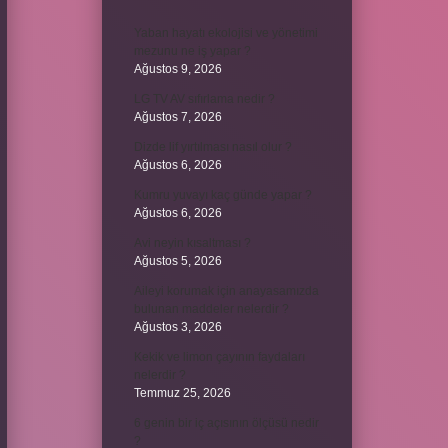
Yaban hayatı ekolojisi ve yönetimi
mezunu ne iş yapar ?
Ağustos 9, 2026
LG TV AV sıfırlama nedir ?
Ağustos 7, 2026
Dizde lif yırtılması nasıl olur ?
Ağustos 6, 2026
Kumru yuvayı kaç günde yapar ?
Ağustos 6, 2026
Avi neyin kısaltması ?
Ağustos 5, 2026
Aileyi korumak için anayasamızda
bulunan maddeler nelerdir ?
Ağustos 3, 2026
Kekik ve limon çayının faydaları
nelerdir ?
Temmuz 25, 2026
6 genin bir iç açısının ölçüsü nedir
?