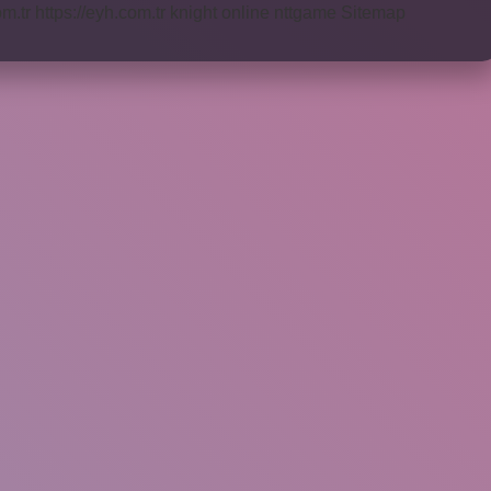
om.tr
https://eyh.com.tr
knight online
nttgame
Sitemap