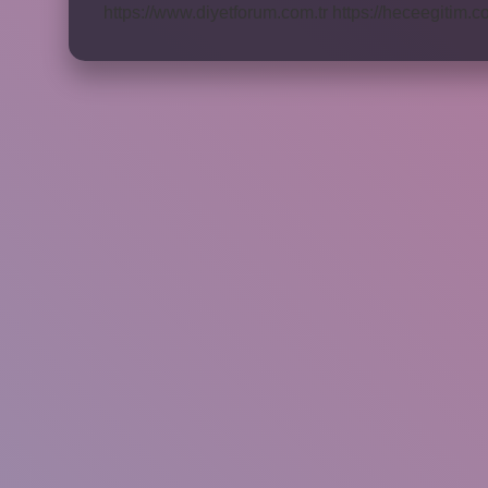
https://www.diyetforum.com.tr
https://heceegitim.c