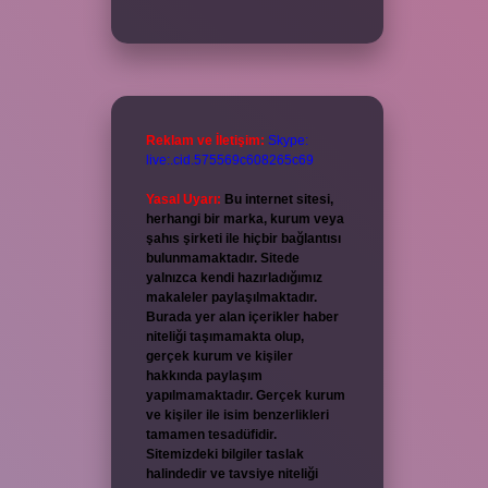
Reklam ve İletişim:
Skype:
live:.cid.575569c608265c69
Yasal Uyarı:
Bu internet sitesi,
herhangi bir marka, kurum veya
şahıs şirketi ile hiçbir bağlantısı
bulunmamaktadır. Sitede
yalnızca kendi hazırladığımız
makaleler paylaşılmaktadır.
Burada yer alan içerikler haber
niteliği taşımamakta olup,
gerçek kurum ve kişiler
hakkında paylaşım
yapılmamaktadır. Gerçek kurum
ve kişiler ile isim benzerlikleri
tamamen tesadüfidir.
Sitemizdeki bilgiler taslak
halindedir ve tavsiye niteliği