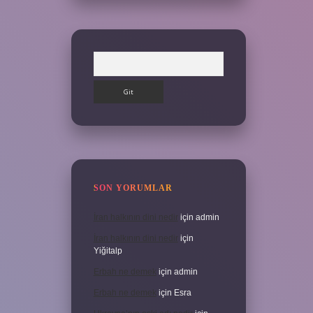
Arama
SON YORUMLAR
İran halkının dini nedir
için
admin
İran halkının dini nedir
için
Yiğitalp
Erbah ne demek
için
admin
Erbah ne demek
için
Esra