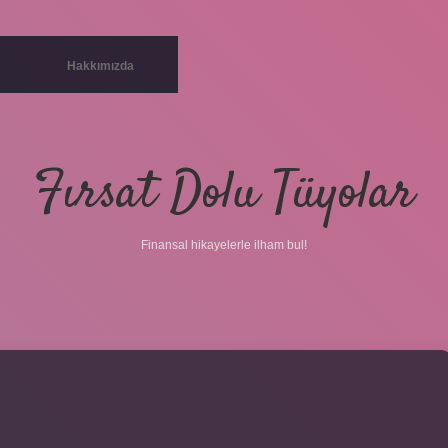
Hakkımızda
Fırsat Dolu Tüyolar
Finansal hikayelerle ilham bul!