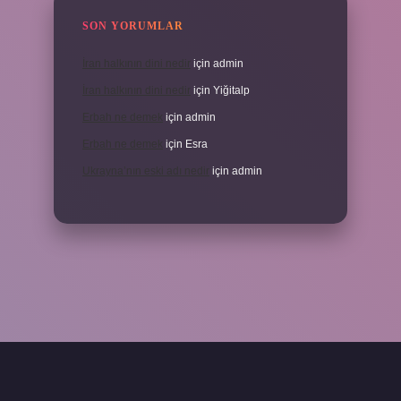
SON YORUMLAR
İran halkının dini nedir
için
admin
İran halkının dini nedir
için
Yiğitalp
Erbah ne demek
için
admin
Erbah ne demek
için
Esra
Ukrayna’nın eski adı nedir
için
admin
eni giriş