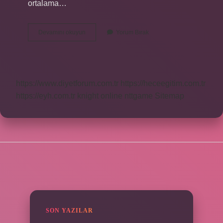
ortalama…
Kaç
Devamını okuyun
Yorum Bırak
Yılda
Yoga
Eğitmeni
Olunur
https://www.diyetforum.com.tr
https://heceegitim.com.tr
https://eyh.com.tr
knight online
nttgame
Sitemap
SIDEBAR
SON YAZILAR