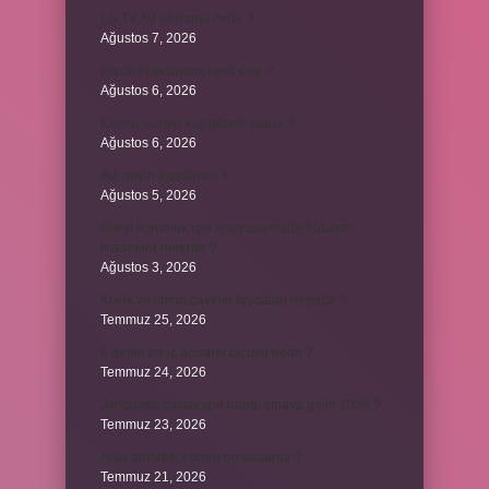
LG TV AV sıfırlama nedir ?
Ağustos 7, 2026
Dizde lif yırtılması nasıl olur ?
Ağustos 6, 2026
Kumru yuvayı kaç günde yapar ?
Ağustos 6, 2026
Avi neyin kısaltması ?
Ağustos 5, 2026
Aileyi korumak için anayasamızda bulunan
maddeler nelerdir ?
Ağustos 3, 2026
Kekik ve limon çayının faydaları nelerdir ?
Temmuz 25, 2026
6 genin bir iç açısının ölçüsü nedir ?
Temmuz 24, 2026
Jandarma olmak için hangi sınava girilir 2024 ?
Temmuz 23, 2026
Arka amortisör ömrü ne kadardır ?
Temmuz 21, 2026