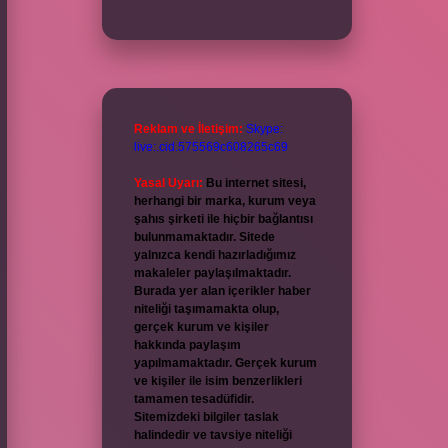
Reklam ve İletişim:
Skype:
live:.cid.575569c608265c69
Yasal Uyarı:
Bu internet sitesi,
herhangi bir marka, kurum veya
şahıs şirketi ile hiçbir bağlantısı
bulunmamaktadır. Sitede
yalnızca kendi hazırladığımız
makaleler paylaşılmaktadır.
Burada yer alan içerikler haber
niteliği taşımamakta olup,
gerçek kurum ve kişiler
hakkında paylaşım
yapılmamaktadır. Gerçek kurum
ve kişiler ile isim benzerlikleri
tamamen tesadüfidir.
Sitemizdeki bilgiler taslak
halindedir ve tavsiye niteliği