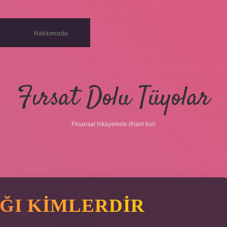
Hakkımızda
Fırsat Dolu Tüyolar
Finansal hikayelerle ilham bul!
AĞI KIMLERDIR