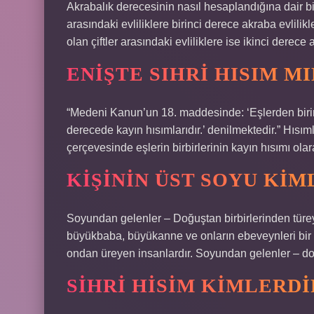
Akrabalık derecesinin nasıl hesaplandığına dair bi
arasındaki evliliklere birinci derece akraba evlilik
olan çiftler arasındaki evliliklere ise ikinci derece ak
ENIŞTE SIHRI HISIM MI
“Medeni Kanun’un 18. maddesinde: ‘Eşlerden birinin
derecede kayın hısımlarıdır.’ denilmektedir.” Hısıml
çerçevesinde eşlerin birbirlerinin kayın hısımı ola
KIŞININ ÜST SOYU KIM
Soyundan gelenler – Doğuştan birbirlerinden türeye
büyükbaba, büyükanne ve onların ebeveynleri bir ki
ondan üreyen insanlardır. Soyundan gelenler – doğr
SIHRI HISIM KIMLERDI