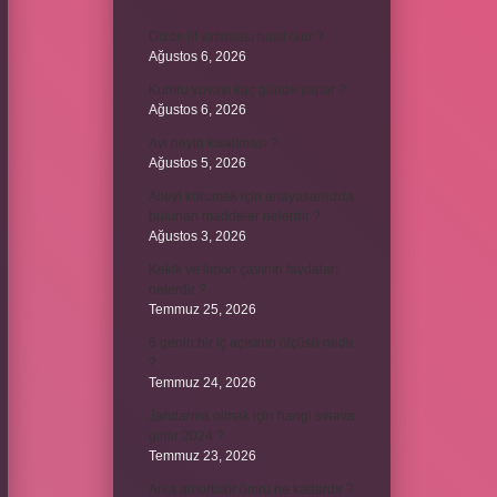
Dizde lif yırtılması nasıl olur ?
Ağustos 6, 2026
Kumru yuvayı kaç günde yapar ?
Ağustos 6, 2026
Avi neyin kısaltması ?
Ağustos 5, 2026
Aileyi korumak için anayasamızda
bulunan maddeler nelerdir ?
Ağustos 3, 2026
Kekik ve limon çayının faydaları
nelerdir ?
Temmuz 25, 2026
6 genin bir iç açısının ölçüsü nedir
?
Temmuz 24, 2026
Jandarma olmak için hangi sınava
girilir 2024 ?
Temmuz 23, 2026
Arka amortisör ömrü ne kadardır ?