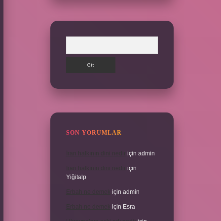
Arama
SON YORUMLAR
İran halkının dini nedir
için
admin
İran halkının dini nedir
için
Yiğitalp
Erbah ne demek
için
admin
Erbah ne demek
için
Esra