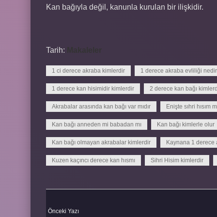
Kan bağıyla değil, kanunla kurulan bir ilişkidir.
Tarih:
Makaleler
1 ci derece akraba kimlerdir
1 derece akraba evliliği nedir
1 derece kan hisimidir kimlerdir
2 derece kan bağı kimlerd
Akrabalar arasında kan bağı var mıdır
Enişte sıhri hısım m
Kan bağı anneden mi babadan mı
Kan bağı kimlerle olur
Kan bağı olmayan akrabalar kimlerdir
Kaynana 1 derece 
Kuzen kaçıncı derece kan hısmı
Sihri Hisim kimlerdir
Önceki Yazı