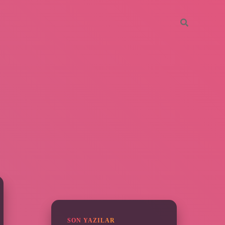
SIDEBAR
https://elexbetgiris.org/
betbox gi
SON YAZILAR