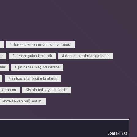
1 derece akraba neden kan veremez
ir
3 derece yakın kimlerdir
4 derece akrabalar kimlerdir
ıdır
Eşin babası kaçıncı derece
Kan bağı olan kişiler kimlerdir
akraba mı
Kişinin üst soyu kimlerdir
Teyze ile kan bağı var mı
Sonraki Yazı