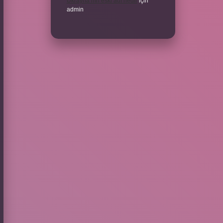
Ukrayna’nın eski adı nedir
için
admin