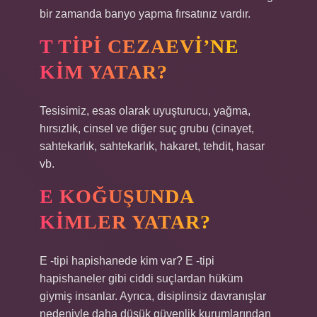
bir zamanda banyo yapma fırsatınız vardır.
T TIPI CEZAEVI’NE
KIM YATAR?
Tesisimiz, esas olarak uyuşturucu, yağma,
hırsızlık, cinsel ve diğer suç grubu (cinayet,
sahtekarlık, sahtekarlık, hakaret, tehdit, hasar
vb.
E KOĞUŞUNDA
KIMLER YATAR?
E -tipi hapishanede kim var? E -tipi
hapishaneler gibi ciddi suçlardan hüküm
giymiş insanlar. Ayrıca, disiplinsiz davranışlar
nedeniyle daha düşük güvenlik kurumlarından