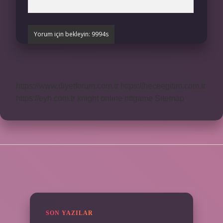
https://www.diyetforum.com.tr
https://heceegitim.com.tr
https://eyh.com.tr
knight online
nttgame
Sitemap
SIDEBAR
SON YAZILAR