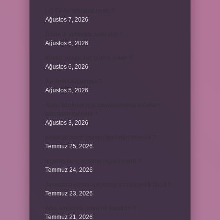
LG TV AV sıfırlama nedir ?
Ağustos 7, 2026
Dizde lif yırtılması nasıl olur ?
Ağustos 6, 2026
Kumru yuvayı kaç günde yapar ?
Ağustos 6, 2026
Avi neyin kısaltması ?
Ağustos 5, 2026
Aileyi korumak için anayasamızda bulunan
maddeler nelerdir ?
Ağustos 3, 2026
Kekik ve limon çayının faydaları nelerdir ?
Temmuz 25, 2026
6 genin bir iç açısının ölçüsü nedir ?
Temmuz 24, 2026
Jandarma olmak için hangi sınava girilir 2024 ?
Temmuz 23, 2026
Arka amortisör ömrü ne kadardır ?
Temmuz 21, 2026