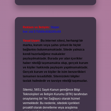
Reklam ve İletişim:
Skype:
live:.cid.575569c608265c69
Yasal Uyarı:
Bu internet sitesi, herhangi bir
marka, kurum veya şahıs şirketi ile hiçbir
bağlantısı bulunmamaktadır. Sitede yalnızca
kendi hazırladığımız makaleler
paylaşılmaktadır. Burada yer alan içerikler
haber niteliği taşımamakta olup, gerçek kurum
ve kişiler hakkında paylaşım yapılmamaktadır.
Gerçek kurum ve kişiler ile isim benzerlikleri
tamamen tesadüfidir. Sitemizdeki bilgiler
taslak halindedir ve tavsiye niteliği taşımazlar.
Sitemiz, 5651 Sayılı Kanun gereğince Bilgi
Teknolojileri ve İletişim Kurumu (BTK) tarafından
onaylanmış bir Yer Sağlayıcı olarak hizmet
vermektedir. Bu nedenle, sitedeki içerikleri
proaktif olarak denetleme veya araştırma