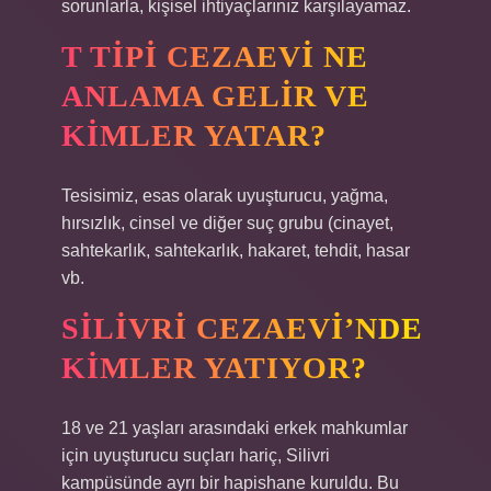
sorunlarla, kişisel ihtiyaçlarınız karşılayamaz.
T TIPI CEZAEVI NE
ANLAMA GELIR VE
KIMLER YATAR?
Tesisimiz, esas olarak uyuşturucu, yağma,
hırsızlık, cinsel ve diğer suç grubu (cinayet,
sahtekarlık, sahtekarlık, hakaret, tehdit, hasar
vb.
SILIVRI CEZAEVI’NDE
KIMLER YATIYOR?
18 ve 21 yaşları arasındaki erkek mahkumlar
için uyuşturucu suçları hariç, Silivri
kampüsünde ayrı bir hapishane kuruldu. Bu