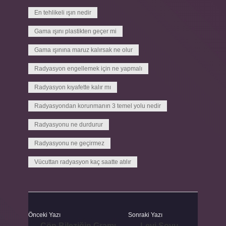
En tehlikeli ışın nedir
Gama ışını plastikten geçer mi
Gama ışınına maruz kalırsak ne olur
Radyasyon engellemek için ne yapmalı
Radyasyon kıyafette kalır mı
Radyasyondan korunmanın 3 temel yolu nedir
Radyasyonu ne durdurur
Radyasyonu ne geçirmez
Vücuttan radyasyon kaç saatte atılır
Önceki Yazı
Sonraki Yazı
Çöp Bileziğin Gramı
Levi Soyu