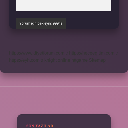
https://www.diyetforum.com.tr
https://heceegitim.com.tr
https://eyh.com.tr
knight online
nttgame
Sitemap
SIDEBAR
SON YAZILAR