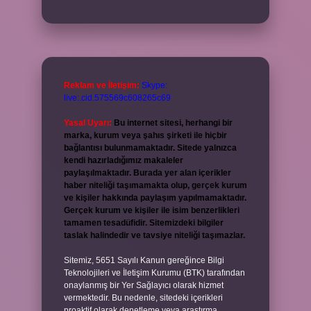
Reklam ve İletişim:
Skype:
live:.cid.575569c608265c69
Yasal Uyarı:
Bu internet sitesi, herhangi bir
marka, kurum veya şahıs şirketi ile hiçbir
bağlantısı bulunmamaktadır. Sitede yalnızca
kendi hazırladığımız makaleler
paylaşılmaktadır. Burada yer alan içerikler
haber niteliği taşımamakta olup, gerçek kurum
ve kişiler hakkında paylaşım yapılmamaktadır.
Gerçek kurum ve kişiler ile isim benzerlikleri
tamamen tesadüfidir. Sitemizdeki bilgiler
taslak halindedir ve tavsiye niteliği taşımazlar.
Sitemiz, 5651 Sayılı Kanun gereğince Bilgi
Teknolojileri ve İletişim Kurumu (BTK) tarafından
onaylanmış bir Yer Sağlayıcı olarak hizmet
vermektedir. Bu nedenle, sitedeki içerikleri
proaktif olarak denetleme veya araştırma