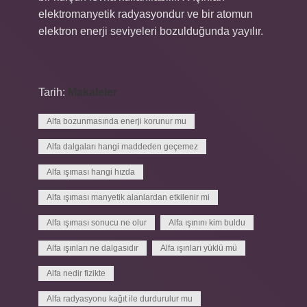
elektromanyetik radyasyondur ve bir atomun
elektron enerji seviyeleri bozulduğunda yayılır.
Tarih:
Makaleler
Alfa bozunmasında enerji korunur mu
Alfa dalgaları hangi maddeden geçemez
Alfa ışıması hangi hızda
Alfa ışıması manyetik alanlardan etkilenir mi
Alfa ışıması sonucu ne olur
Alfa ışınını kim buldu
Alfa ışınları ne dalgasıdır
Alfa ışınları yüklü mü
Alfa nedir fizikte
Alfa radyasyonu kağıt ile durdurulur mu