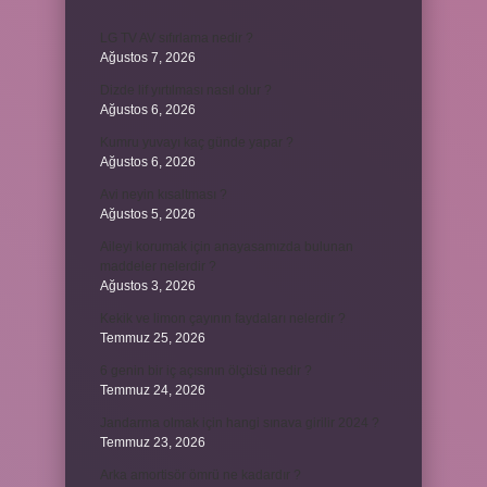
LG TV AV sıfırlama nedir ?
Ağustos 7, 2026
Dizde lif yırtılması nasıl olur ?
Ağustos 6, 2026
Kumru yuvayı kaç günde yapar ?
Ağustos 6, 2026
Avi neyin kısaltması ?
Ağustos 5, 2026
Aileyi korumak için anayasamızda bulunan
maddeler nelerdir ?
Ağustos 3, 2026
Kekik ve limon çayının faydaları nelerdir ?
Temmuz 25, 2026
6 genin bir iç açısının ölçüsü nedir ?
Temmuz 24, 2026
Jandarma olmak için hangi sınava girilir 2024 ?
Temmuz 23, 2026
Arka amortisör ömrü ne kadardır ?