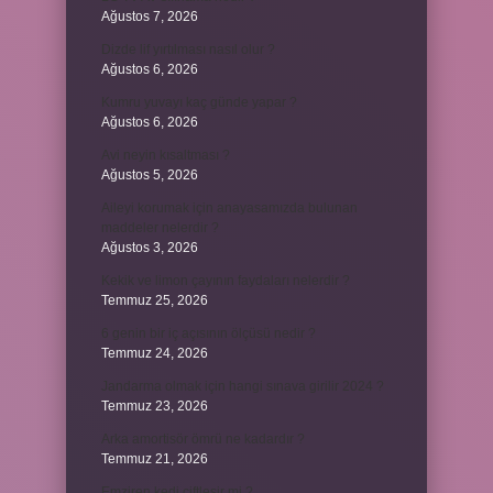
Ağustos 7, 2026
Dizde lif yırtılması nasıl olur ?
Ağustos 6, 2026
Kumru yuvayı kaç günde yapar ?
Ağustos 6, 2026
Avi neyin kısaltması ?
Ağustos 5, 2026
Aileyi korumak için anayasamızda bulunan
maddeler nelerdir ?
Ağustos 3, 2026
Kekik ve limon çayının faydaları nelerdir ?
Temmuz 25, 2026
6 genin bir iç açısının ölçüsü nedir ?
Temmuz 24, 2026
Jandarma olmak için hangi sınava girilir 2024 ?
Temmuz 23, 2026
Arka amortisör ömrü ne kadardır ?
Temmuz 21, 2026
Emziren kedi çiftleşir mi ?