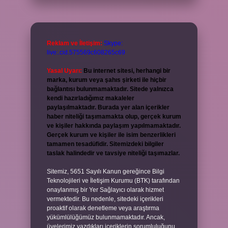
Reklam ve İletişim:
Skype:
live:.cid.575569c608265c69
Yasal Uyarı:
Bu internet sitesi, herhangi bir
marka, kurum veya şahıs şirketi ile hiçbir
bağlantısı bulunmamaktadır. Sitede yalnızca
kendi hazırladığımız makaleler
paylaşılmaktadır. Burada yer alan içerikler
haber niteliği taşımamakta olup, gerçek kurum
ve kişiler hakkında paylaşım yapılmamaktadır.
Gerçek kurum ve kişiler ile isim benzerlikleri
tamamen tesadüfidir. Sitemizdeki bilgiler
taslak halindedir ve tavsiye niteliği taşımazlar.
Sitemiz, 5651 Sayılı Kanun gereğince Bilgi
Teknolojileri ve İletişim Kurumu (BTK) tarafından
onaylanmış bir Yer Sağlayıcı olarak hizmet
vermektedir. Bu nedenle, sitedeki içerikleri
proaktif olarak denetleme veya araştırma
yükümlülüğümüz bulunmamaktadır. Ancak,
üyelerimiz yazdıkları içeriklerin sorumluluğunu