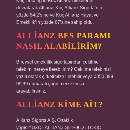
Koç Holding’in Koç Allianz hisselerini
devralarak Allianz, Koç Allianz Sigorta’nın
yüzde 84,2’sine ve Koç Allianz Hayat ve
Emeklilik’in yüzde 87’sine sahip oldu.
ALLIANZ BES PARAMI
NASIL ALABILIRIM?
Bireysel emeklilik sigortasından çekilme
talebimi nereye iletebilirim? Çekilme talebinizi
yazılı olarak şirketimize iletebilir veya 0850 399
99 99 numaralı çağrı merkezimizi
arayabilirsiniz.
ALLIANZ KIME AIT?
Allianz Sigorta A.Ş. Ortaklık
yapısıYÜZDEALLIANZ SE%96.21TOKIO