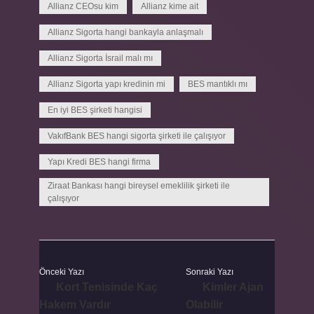
Allianz CEOsu kim
Allianz kime ait
Allianz Sigorta hangi bankayla anlaşmalı
Allianz Sigorta İsrail malı mı
Allianz Sigorta yapı kredinin mi
BES mantıklı mı
En iyi BES şirketi hangisi
VakıfBank BES hangi sigorta şirketi ile çalışıyor
Yapı Kredi BES hangi firma
Ziraat Bankası hangi bireysel emeklilik şirketi ile
çalışıyor
Önceki Yazı
Sonraki Yazı
Kort Tenisinde Kaç
Kimler Ajan
Hakem Vardır
Olabilir