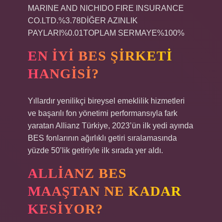
MARINE AND NICHIDO FIRE INSURANCE
CO.LTD.%3.78DİĞER AZINLIK
PAYLARI%0.01TOPLAM SERMAYE%100%
EN IYI BES ŞIRKETI
HANGISI?
Yıllardır yenilikçi bireysel emeklilik hizmetleri
ve başarılı fon yönetimi performansıyla fark
yaratan Allianz Türkiye, 2023’ün ilk yedi ayında
BES fonlarının ağırlıklı getiri sıralamasında
yüzde 50’lik getiriyle ilk sırada yer aldı.
ALLIANZ BES
MAAŞTAN NE KADAR
KESIYOR?