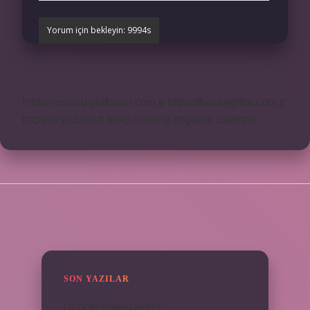
https://www.diyetforum.com.tr
https://heceegitim.com.tr
https://eyh.com.tr
knight online
nttgame
Sitemap
SIDEBAR
SON YAZILAR
LG TV AV sıfırlama nedir ?