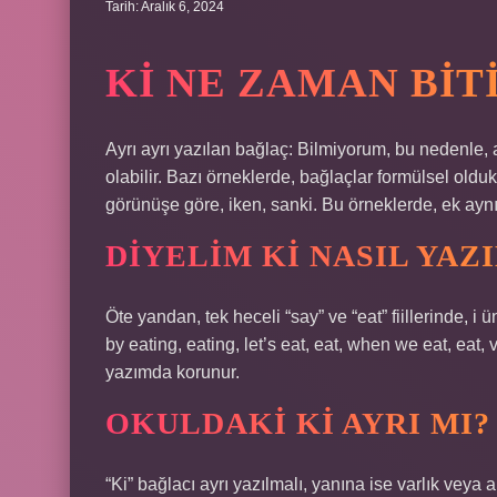
Tarih: Aralık 6, 2024
KI NE ZAMAN BITI
Ayrı ayrı yazılan bağlaç: Bilmiyorum, bu nedenle,
olabilir. Bazı örneklerde, bağlaçlar formülsel olduk
görünüşe göre, iken, sanki. Bu örneklerde, ek ayn
DIYELIM KI NASIL YAZI
Öte yandan, tek heceli “say” ve “eat” fiillerinde, i ün
by eating, eating, let’s eat, eat, when we eat, eat,
yazımda korunur.
OKULDAKI KI AYRI MI?
“Ki” bağlacı ayrı yazılmalı, yanına ise varlık veya ai