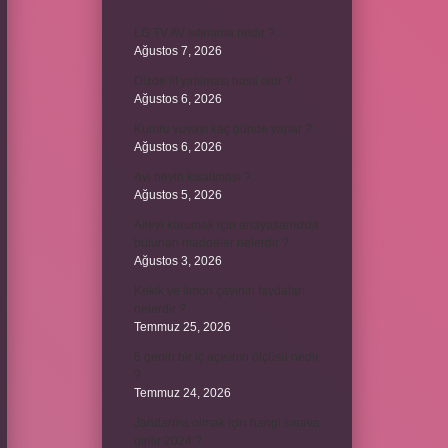
LG TV AV sıfırlama nedir ?
Ağustos 7, 2026
Dizde lif yırtılması nasıl olur ?
Ağustos 6, 2026
Kumru yuvayı kaç günde yapar ?
Ağustos 6, 2026
Avi neyin kısaltması ?
Ağustos 5, 2026
Aileyi korumak için anayasamızda
bulunan maddeler nelerdir ?
Ağustos 3, 2026
Kekik ve limon çayının faydaları
nelerdir ?
Temmuz 25, 2026
6 genin bir iç açısının ölçüsü nedir
?
Temmuz 24, 2026
Jandarma olmak için hangi sınava
girilir 2024 ?