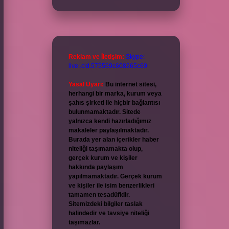
Reklam ve İletişim:
Skype:
live:.cid.575569c608265c69
Yasal Uyarı:
Bu internet sitesi,
herhangi bir marka, kurum veya
şahıs şirketi ile hiçbir bağlantısı
bulunmamaktadır. Sitede
yalnızca kendi hazırladığımız
makaleler paylaşılmaktadır.
Burada yer alan içerikler haber
niteliği taşımamakta olup,
gerçek kurum ve kişiler
hakkında paylaşım
yapılmamaktadır. Gerçek kurum
ve kişiler ile isim benzerlikleri
tamamen tesadüfidir.
Sitemizdeki bilgiler taslak
halindedir ve tavsiye niteliği
taşımazlar.