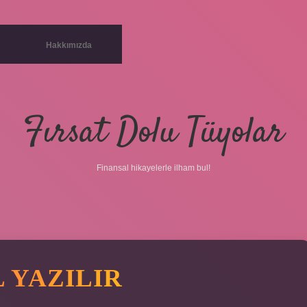
Hakkımızda
Fırsat Dolu Tüyolar
Finansal hikayelerle ilham bul!
L YAZILIR