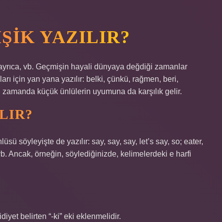
ŞIK YAZILIR?
 ayrıca, vb. Geçmişin hayali dünyaya değdiği zamanlar
ları için yan yana yazılır: belki, çünkü, rağmen, beri,
ı zamanda küçük ünlülerin uyumuna da karşılık gelir.
LIR?
lüsü söyleyişte de yazılır: say, say, say, let’s say, so; eater,
 vb. Ancak, örneğin, söylediğinizde, kelimelerdeki e harfi
diyet belirten “-ki” eki eklenmelidir.