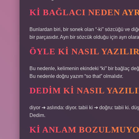
KI BAĞLACI NEDEN AYR
Bunlardan biri, bir sonek olan “-ki” sözcüğü ve di
bir parçasıdır. Ayrı bir sözcük olduğu için ayrı ola
ÖYLE KI NASIL YAZILI
Bu nedenle, kelimenin ekindeki “ki” bir bağlaç deği
Bu nedenle doğru yazım “so that” olmalıdır.
DEDIM KI NASIL YAZIL
diyor ➔ aslında: diyor. tabii ki ➔ doğru: tabii k
Dedim.
KI ANLAM BOZULMUYOR