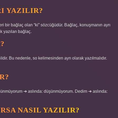
I YAZILIR?
ğeri bir bağlaç olan “ki” sözcüğüdür. Bağlaç, konuşmanın ayrı
rak yazılan bağlaç.
R?
ldir. Bu nedenle, so kelimesinden ayrı olarak yazılmalıdır.
IR?
i. düşünmüyorum ➔ aslında: düşünmüyorum. Dedim ➔ aslında:
SA NASIL YAZILIR?