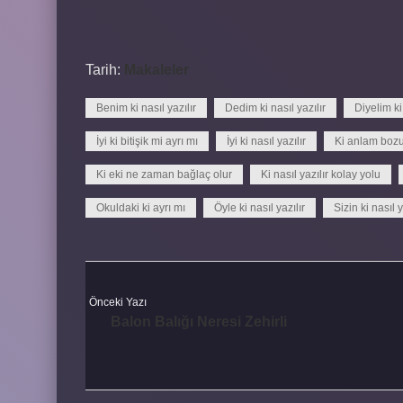
Tarih:
Makaleler
Benim ki nasıl yazılır
Dedim ki nasıl yazılır
Diyelim ki 
İyi ki bitişik mi ayrı mı
İyi ki nasıl yazılır
Ki anlam bozu
Ki eki ne zaman bağlaç olur
Ki nasıl yazılır kolay yolu
Okuldaki ki ayrı mı
Öyle ki nasıl yazılır
Sizin ki nasıl y
Önceki Yazı
Balon Balığı Neresi Zehirli