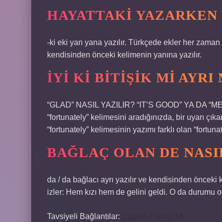
HAYATTAKI YAZARKEN K
-ki eki yan yana yazılır. Türkçede ekler her zaman y
kendisinden önceki kelimenin yanına yazılır.
İYI KI BITIŞIK MI AYRI 
“GLAD” NASIL YAZILIR? “IT’S GOOD” YA DA “MER
“fortunately” kelimesini aradığınızda, bir uyarı çı
“fortunately” kelimesinin yazımı farklı olan “fortunat
BAĞLAÇ OLAN DE NASIL
da / da bağlacı ayrı yazılır ve kendisinden öncek
izler: Hem kızı hem de gelini geldi. O da durumu o
Tavsiyeli Bağlantılar:
Cebeci Türkçe Mi