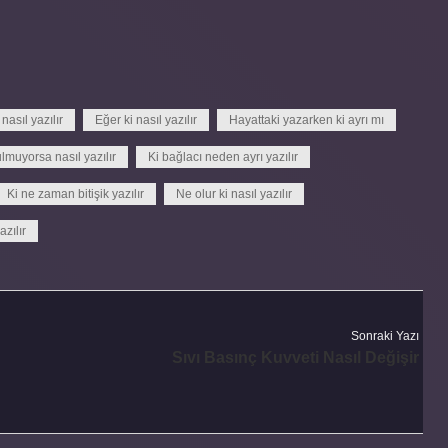
nasıl yazılır
Eğer ki nasıl yazılır
Hayattaki yazarken ki ayrı mı
lmuyorsa nasıl yazılır
Ki bağlacı neden ayrı yazılır
Ki ne zaman bitişik yazılır
Ne olur ki nasıl yazılır
azılır
Sonraki Yazı
Sıvı Basınç Kuvveti Nasıl Değişir