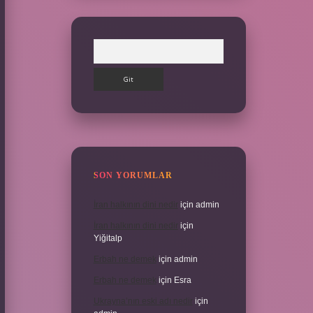
Arama
SON YORUMLAR
İran halkının dini nedir
için
admin
İran halkının dini nedir
için
Yiğitalp
Erbah ne demek
için
admin
Erbah ne demek
için
Esra
Ukrayna’nın eski adı nedir
için