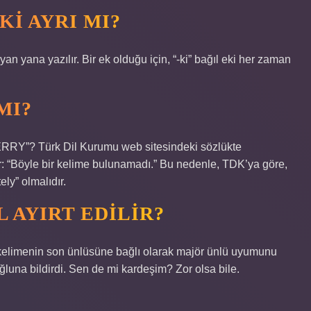
I AYRI MI?
an yana yazılır. Bir ek olduğu için, “-ki” bağıl eki her zaman
MI?
RY”? Türk Dil Kurumu web sitesindeki sözlükte
kar: “Böyle bir kelime bulunamadı.” Bu nedenle, TDK’ya göre,
ely” olmalıdır.
 AYIRT EDILIR?
i kelimenin son ünlüsüne bağlı olarak majör ünlü uyumunu
ğluna bildirdi. Sen de mi kardeşim? Zor olsa bile.