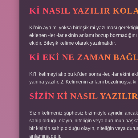
KI NASIL YAZILIR KOL
Ki’nin ayrı mı yoksa birleşik mi yazılması gerekti
eklenen -ler -lar ekinin anlamı bozup bozmadığını
ekidir. Bileşik kelime olarak yazılmalıdır.
KI EKI NE ZAMAN BAĞ
Ki’li kelimeyi alıp bu ki’den sonra -ler, -lar ekini
yanına yazılır. 2. Kelimenin anlamı bozulmuşsa ki ba
SIZIN KI NASIL YAZILIR
Sizin kelimeniz şüphesiz bizimkiyle aynıdır, ancak he
sahip olduğu olayın, niteliğin veya durumun başka bi
bir kişinin sahip olduğu olayın, niteliğin veya d
anlamına gelir.