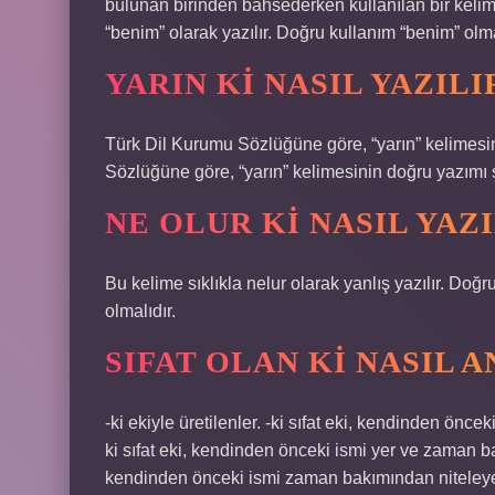
bulunan birinden bahsederken kullanılan bir kelime
“benim” olarak yazılır. Doğru kullanım “benim” olma
YARIN KI NASIL YAZILI
Türk Dil Kurumu Sözlüğüne göre, “yarın” kelimesi
Sözlüğüne göre, “yarın” kelimesinin doğru yazımı şö
NE OLUR KI NASIL YAZI
Bu kelime sıklıkla nelur olarak yanlış yazılır. Doğr
olmalıdır.
SIFAT OLAN KI NASIL A
-ki ekiyle üretilenler. -ki sıfat eki, kendinden önc
ki sıfat eki, kendinden önceki ismi yer ve zaman bak
kendinden önceki ismi zaman bakımından niteleyen