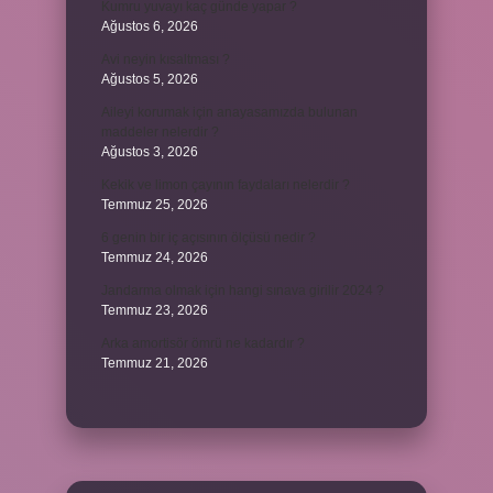
Kumru yuvayı kaç günde yapar ?
Ağustos 6, 2026
Avi neyin kısaltması ?
Ağustos 5, 2026
Aileyi korumak için anayasamızda bulunan
maddeler nelerdir ?
Ağustos 3, 2026
Kekik ve limon çayının faydaları nelerdir ?
Temmuz 25, 2026
6 genin bir iç açısının ölçüsü nedir ?
Temmuz 24, 2026
Jandarma olmak için hangi sınava girilir 2024 ?
Temmuz 23, 2026
Arka amortisör ömrü ne kadardır ?
Temmuz 21, 2026