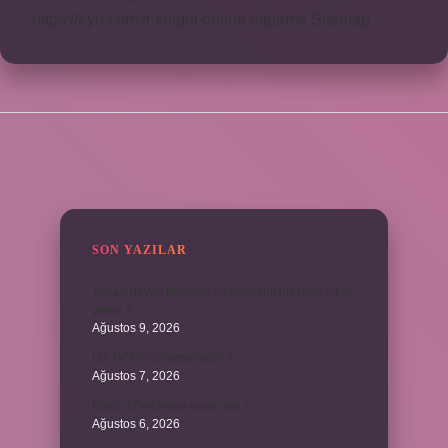
https://eyh.com.tr
knight online
nttgame
Sitemap
SIDEBAR
SON YAZILAR
Yaban hayatı ekolojisi ve yönetimi mezunu ne iş
yapar ?
Ağustos 9, 2026
LG TV AV sıfırlama nedir ?
Ağustos 7, 2026
Dizde lif yırtılması nasıl olur ?
Ağustos 6, 2026