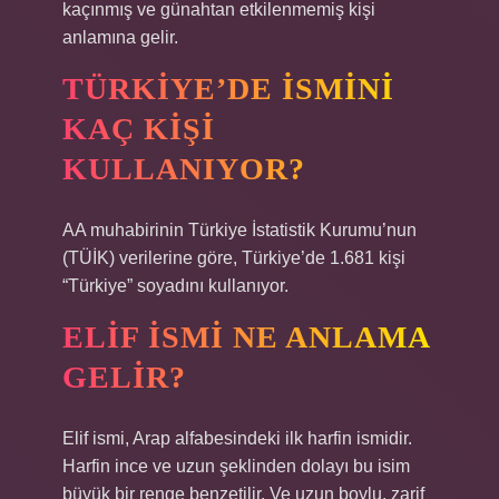
kaçınmış ve günahtan etkilenmemiş kişi
anlamına gelir.
TÜRKIYE’DE ISMINI
KAÇ KIŞI
KULLANIYOR?
AA muhabirinin Türkiye İstatistik Kurumu’nun
(TÜİK) verilerine göre, Türkiye’de 1.681 kişi
“Türkiye” soyadını kullanıyor.
ELIF ISMI NE ANLAMA
GELIR?
Elif ismi, Arap alfabesindeki ilk harfin ismidir.
Harfin ince ve uzun şeklinden dolayı bu isim
büyük bir renge benzetilir. Ve uzun boylu, zarif