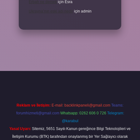
Erbah ne demek
için
Esra
Ukrayna’nın eski adı nedir
için
admin
https://elexbetgiris.org/
betbox giriş
betexper yeni giriş
Reklam ve İletişim:
E-mail:
backlinkpaneli@gmail.com
Teams:
forumhizmeti@gmail.com
Whatsapp: 0262 606 0 726
Telegram:
@karabul
Yasal Uyarı:
Sitemiz, 5651 Sayılı Kanun gereğince Bilgi Teknolojileri ve
İletişim Kurumu (BTK) tarafından onaylanmış bir Yer Sağlayıcı olarak