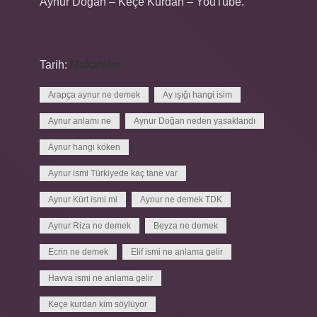
Aynur Doğan – Keçe Kurdan – YouTube.
Tarih:
Makaleler
Arapça aynur ne demek
Ay ışığı hangi isim
Aynur anlamı ne
Aynur Doğan neden yasaklandı
Aynur hangi köken
Aynur ismi Türkiyede kaç tane var
Aynur Kürt ismi mi
Aynur ne demek TDK
Aynur Riza ne demek
Beyza ne demek
Ecrin ne demek
Elif ismi ne anlama gelir
Havva ismi ne anlama gelir
Keçe kurdan kim söylüyor