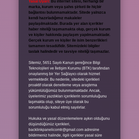
Yasal Uyarı:
Bu internet sitesi, herhangi bir
marka, kurum veya şahıs şirketi ile hiçbir
bağlantısı bulunmamaktadır. Sitede yalnızca
kendi hazırladığımız makaleler
paylaşılmaktadır. Burada yer alan içerikler
haber niteliği taşımamakta olup, gerçek kurum
ve kişiler hakkında paylaşım yapılmamaktadır.
Gerçek kurum ve kişiler ile isim benzerlikleri
tamamen tesadüfidir. Sitemizdeki bilgiler
taslak halindedir ve tavsiye niteliği taşımazlar.
Sitemiz, 5651 Sayılı Kanun gereğince Bilgi
Teknolojileri ve İletişim Kurumu (BTK) tarafından
onaylanmış bir Yer Sağlayıcı olarak hizmet
vermektedir. Bu nedenle, sitedeki içerikleri
proaktif olarak denetleme veya araştırma
yükümlülüğümüz bulunmamaktadır. Ancak,
üyelerimiz yazdıkları içeriklerin sorumluluğunu
taşımakta olup, siteye üye olarak bu
sorumluluğu kabul etmiş sayılırlar.
Hukuka ve yasal düzenlemelere aykırı olduğunu
düşündüğünüz içerikleri,
backlinkpanelicomtr@gmail.com
adresine
bildirmeniz halinde, ilgili içerikler yasal süre