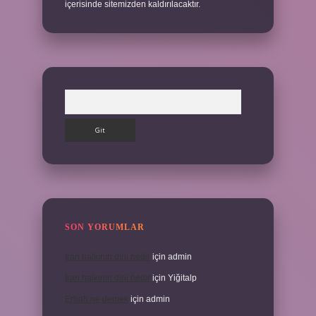
içerisinde sitemizden kaldırılacaktır.
Arama
SON YORUMLAR
İran halkının dini nedir
için
admin
İran halkının dini nedir
için
Yiğitalp
Erbah ne demek
için
admin