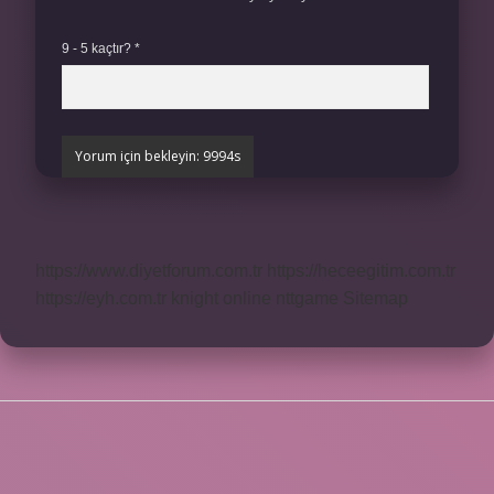
9 - 5 kaçtır?
*
https://www.diyetforum.com.tr
https://heceegitim.com.tr
https://eyh.com.tr
knight online
nttgame
Sitemap
SIDEBAR