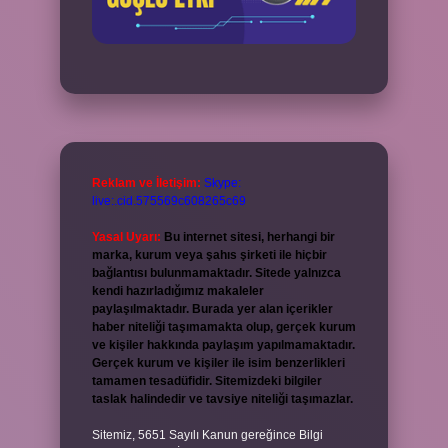
Reklam ve İletişim:
Skype:
live:.cid.575569c608265c69
Yasal Uyarı:
Bu internet sitesi, herhangi bir
marka, kurum veya şahıs şirketi ile hiçbir
bağlantısı bulunmamaktadır. Sitede yalnızca
kendi hazırladığımız makaleler
paylaşılmaktadır. Burada yer alan içerikler
haber niteliği taşımamakta olup, gerçek kurum
ve kişiler hakkında paylaşım yapılmamaktadır.
Gerçek kurum ve kişiler ile isim benzerlikleri
tamamen tesadüfidir. Sitemizdeki bilgiler
taslak halindedir ve tavsiye niteliği taşımazlar.
Sitemiz, 5651 Sayılı Kanun gereğince Bilgi