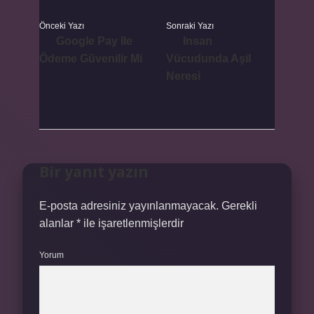
Önceki Yazı
Sonraki Yazı
Google Pay Ile
Insan
Ödeme Güvenilir Mi
Vücudunda Aşil
Neresi
Bir yanıt yazın
E-posta adresiniz yayınlanmayacak.
Gerekli
alanlar
*
ile işaretlenmişlerdir
Yorum