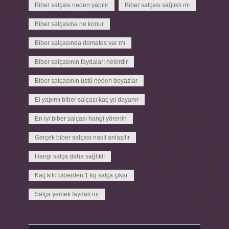
Biber salçası neden yapılır
Biber salçası sağlıklı mı
Biber salçasına ne konur
Biber salçasında domates var mı
Biber salçasının faydaları nelerdir
Biber salçasının üstü neden beyazlar
El yapımı biber salçası kaç yıl dayanır
En iyi biber salçası hangi yörenin
Gerçek biber salçası nasıl anlaşılır
Hangi salça daha sağlıklı
Kaç kilo biberden 1 kg salça çıkar
Salça yemek faydalı mı