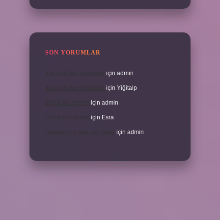
SON YORUMLAR
İran halkının dini nedir
için
admin
İran halkının dini nedir
için
Yiğitalp
Erbah ne demek
için
admin
Erbah ne demek
için
Esra
Ukrayna’nın eski adı nedir
için
admin