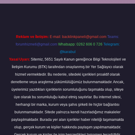
elexbetgiris.org/
betbox giriş
betexper yeni giriş
Reklam ve İletişim:
E-mail:
backlinkpaneli@gmail.com
Teams:
forumhizmeti@gmail.com
Whatsapp: 0262 606 0 726
Telegram:
@karabul
Yasal Uyarı:
Sitemiz, 5651 Sayılı Kanun gereğince Bilgi Teknolojileri ve
İletişim Kurumu (BTK) tarafından onaylanmış bir Yer Sağlayıcı olarak
hizmet vermektedir. Bu nedenle, sitedeki içerikleri proaktif olarak
denetleme veya araştırma yükümlülüğümüz bulunmamaktadır. Ancak,
üyelerimiz yazdıkları içeriklerin sorumluluğunu taşımakta olup, siteye
üye olarak bu sorumluluğu kabul etmiş sayılırlar. Bu internet sitesi,
herhangi bir marka, kurum veya şahıs şirketi ile hiçbir bağlantısı
bulunmamaktadır. Sitede yalnızca kendi hazırladığımız makaleler
paylaşılmaktadır. Burada yer alan içerikler haber niteliği taşımamakta
olup, gerçek kurum ve kişiler hakkında paylaşım yapılmamaktadır.
Gerçek kurum ve kişiler ile isim benzerlikleri tamamen tesadüfidir.