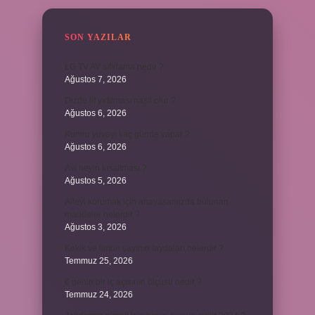
SON YAZILAR
LG TV AV sıfırlama nedir ?
Ağustos 7, 2026
Dizde lif yırtılması nasıl olur ?
Ağustos 6, 2026
Kumru yuvayı kaç günde yapar ?
Ağustos 6, 2026
Avi neyin kısaltması ?
Ağustos 5, 2026
Aileyi korumak için anayasamızda bulunan
maddeler nelerdir ?
Ağustos 3, 2026
Kekik ve limon çayının faydaları nelerdir ?
Temmuz 25, 2026
6 genin bir iç açısının ölçüsü nedir ?
Temmuz 24, 2026