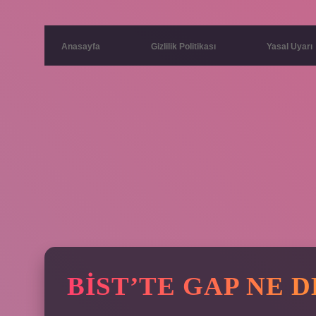
Anasayfa
Gizlilik Politikası
Yasal Uyarı
BIST’TE GAP NE 