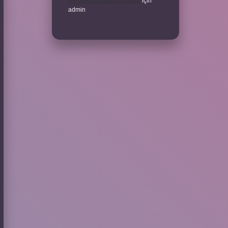
Ukrayna’nın eski adı nedir
için
admin