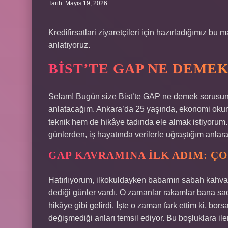
Tarih: Mayıs 19, 2026
Kredifirsatlari ziyaretçileri için hazırladığımız b
anlatıyoruz.
BIST’TE GAP NE DEMEK
Selam! Bugün size Bist’te GAP ne demek sorusun
anlatacağım. Ankara’da 25 yaşında, ekonomi okum
teknik hem de hikâye tadında ele almak istiyorum.
günlerden, iş hayatında verilerle uğraştığım anlar
GAP KAVRAMINA İLK ADIM: Ç
Hatırlıyorum, ilkokuldayken babamın sabah kahval
dediği günler vardı. O zamanlar rakamlar bana sa
hikâye gibi gelirdi. İşte o zaman fark ettim ki, bor
değişmediği anları temsil ediyor. Bu boşluklara il