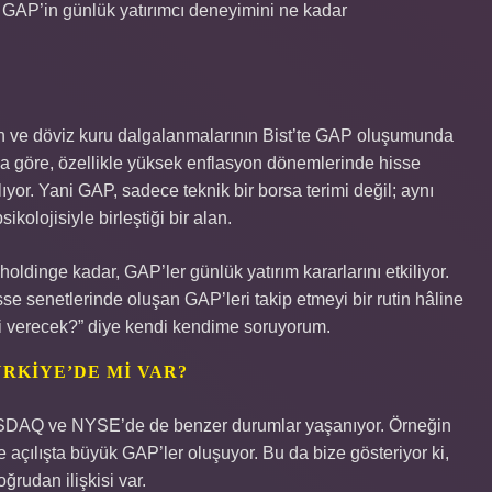
e GAP’in günlük yatırımcı deneyimini ne kadar
on ve döviz kuru dalgalanmalarının Bist’te GAP oluşumunda
na göre, özellikle yüksek enflasyon dönemlerinde hisse
lıyor. Yani GAP, sadece teknik bir borsa terimi değil; aynı
olojisiyle birleştiği bir alan.
holdinge kadar, GAP’ler günlük yatırım kararlarını etkiliyor.
sse senetlerinde oluşan GAP’leri takip etmeyi bir rutin hâline
ki verecek?” diye kendi kendime soruyorum.
RKIYE’DE MI VAR?
ASDAQ ve NYSE’de de benzer durumlar yaşanıyor. Örneğin
e açılışta büyük GAP’ler oluşuyor. Bu da bize gösteriyor ki,
ğrudan ilişkisi var.