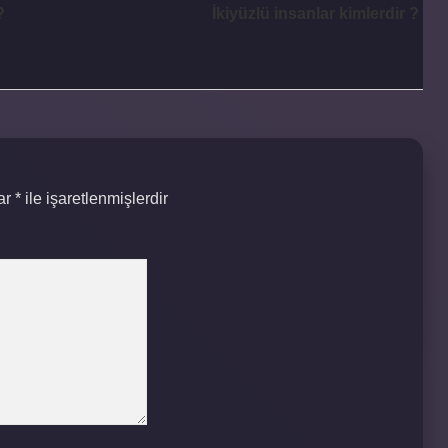
?
İkiyüzlü insanlar kimlerdir ?
lar
*
ile işaretlenmişlerdir