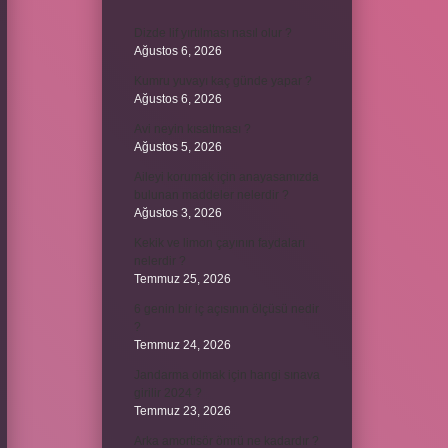
Dizde lif yırtılması nasıl olur ?
Ağustos 6, 2026
Kumru yuvayı kaç günde yapar ?
Ağustos 6, 2026
Avi neyin kısaltması ?
Ağustos 5, 2026
Aileyi korumak için anayasamızda
bulunan maddeler nelerdir ?
Ağustos 3, 2026
Kekik ve limon çayının faydaları
nelerdir ?
Temmuz 25, 2026
6 genin bir iç açısının ölçüsü nedir
?
Temmuz 24, 2026
Jandarma olmak için hangi sınava
girilir 2024 ?
Temmuz 23, 2026
Arka amortisör ömrü ne kadardır ?