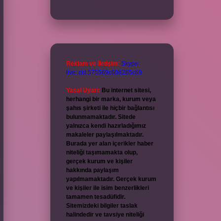
Reklam ve İletişim:
Skype:
live:.cid.575569c608265c69
Yasal Uyarı:
Bu internet sitesi,
herhangi bir marka, kurum veya
şahıs şirketi ile hiçbir bağlantısı
bulunmamaktadır. Sitede
yalnızca kendi hazırladığımız
makaleler paylaşılmaktadır.
Burada yer alan içerikler haber
niteliği taşımamakta olup,
gerçek kurum ve kişiler
hakkında paylaşım
yapılmamaktadır. Gerçek kurum
ve kişiler ile isim benzerlikleri
tamamen tesadüfidir.
Sitemizdeki bilgiler taslak
halindedir ve tavsiye niteliği