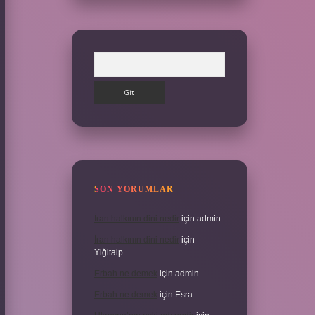
Arama
SON YORUMLAR
İran halkının dini nedir
için
admin
İran halkının dini nedir
için
Yiğitalp
Erbah ne demek
için
admin
Erbah ne demek
için
Esra