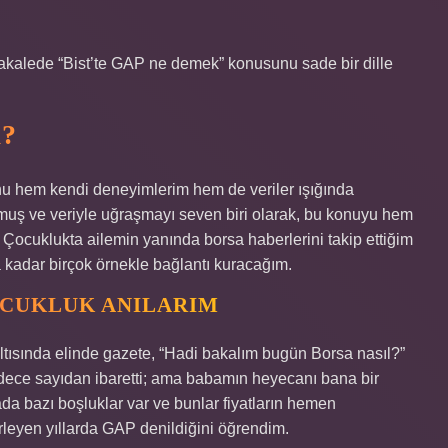
u makalede “Bist’te GAP ne demek” konusunu sade bir dille
?
u hem kendi deneyimlerim hem de veriler ışığında
uş ve veriyle uğraşmayı seven biri olarak, bu konuyu hem
 Çocuklukta ailemin yanında borsa haberlerini takip ettiğim
a kadar birçok örnekle bağlantı kuracağım.
OCUKLUK ANILARIM
tısında elinde gazete, “Hadi bakalım bugün Borsa nasıl?”
dece sayıdan ibaretti; ama babamın heyecanı bana bir
sada bazı boşluklar var ve bunlar fiyatların hemen
erleyen yıllarda GAP denildiğini öğrendim.