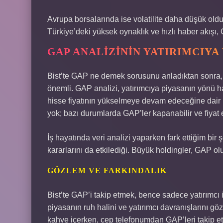
Avrupa borsalarında ise volatilite daha düşük old
Türkiye’deki yüksek oynaklık ve hızlı haber akışı
GAP ANALIZININ YATIRIMCIYA
Bist’te GAP ne demek sorusunu anladıktan sonra, 
önemli. GAP analizi, yatırımcıya piyasanın yönü 
hisse fiyatının yükselmeye devam edeceğine dair bi
yok; bazı durumlarda GAP’ler kapanabilir ve fiyat e
İş hayatında veri analizi yaparken fark ettiğim bir 
kararlarını da etkilediği. Büyük holdingler, GAP ol
GÖZLEM VE FARKINDALIK
Bist’te GAP’i takip etmek, bence sadece yatırımcı i
piyasanın ruh halini ve yatırımcı davranışlarını g
kahve içerken, cep telefonumdan GAP’leri takip etme