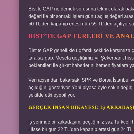
Bist’te GAP ne demek sorusuna teknik olarak bakac
değeri ile bir sonraki işlem günü açılış değeri aras
50 TL’den kapanıp ertesi gün 55 TL’den açılıyorsa,
BIST’TE GAP TÜRLERI VE ANA
Bist’te GAP genellikle üç farklı şekilde karşımıza 
tarafsız gap. Mesela geçtiğimiz yıl Şekerbank hisse
beklentileri ile şirket haberlerini hemen fiyatlara y
Veri açısından bakarsak, SPK ve Borsa İstanbul ver
açıldığını gösteriyor. Yani piyasa öyle sakin değil; 
şekilde etkileyebiliyor.
GERÇEK İNSAN HIKAYESI: İŞ ARKADAŞ
İş yerimde bir arkadaşım, geçtiğimiz yaz Turkcell h
Hisse bir gün 22 TL’den kapanıp ertesi gün 24 TL’