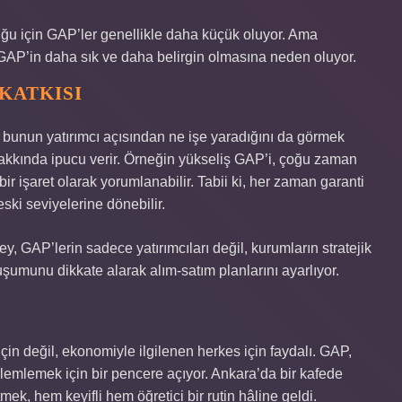
uğu için GAP’ler genellikle daha küçük oluyor. Ama
, GAP’in daha sık ve daha belirgin olmasına neden oluyor.
 KATKISI
bunun yatırımcı açısından ne işe yaradığını da görmek
hakkında ipucu verir. Örneğin yükseliş GAP’i, çoğu zaman
r işaret olarak yorumlanabilir. Tabii ki, her zaman garanti
ski seviyelerine dönebilir.
şey, GAP’lerin sadece yatırımcıları değil, kurumların stratejik
uşumunu dikkate alarak alım-satım planlarını ayarlıyor.
çin değil, ekonomiyle ilgilenen herkes için faydalı. GAP,
özlemlemek için bir pencere açıyor. Ankara’da bir kafede
k, hem keyifli hem öğretici bir rutin hâline geldi.