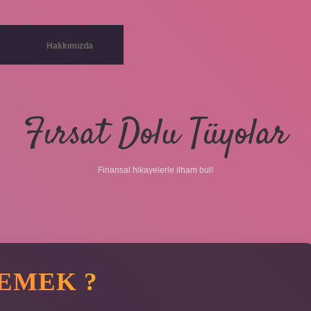
Hakkımızda
Fırsat Dolu Tüyolar
Finansal hikayelerle ilham bul!
DEMEK ?