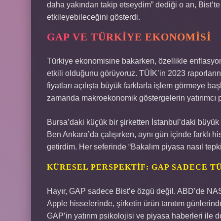
daha yakından takip etseydim” dediği o an, Bist’t
etkileyebileceğini gösterdi.
GAP VE TÜRKIYE EKONOMISI
Türkiye ekonomisine bakarken, özellikle enflasy
etkili olduğunu görüyoruz. TÜİK’in 2023 raporları
fiyatları açılışta büyük farklarla işlem görmeye baş
zamanda makroekonomik göstergelerin yatırımcı psik
Bursa’daki küçük bir şirketten İstanbul’daki büyük 
Ben Ankara’da çalışırken, aynı gün içinde farklı hi
getirdim. Her seferinde “Bakalım piyasa nasıl tep
KÜRESEL PERSPEKTIF: GAP SADECE TÜ
Hayır, GAP sadece Bist’e özgü değil. ABD’de N
Apple hisselerinde, şirketin ürün tanıtım günlerind
GAP’in yatırım psikolojisi ve piyasa haberleri ile do