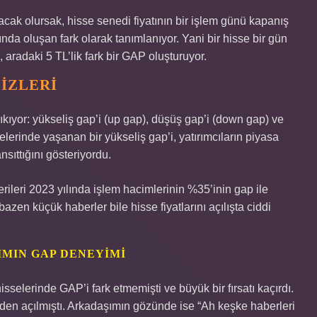
ak olursak, hisse senedi fiyatının bir işlem günü kapanış
ında oluşan fark olarak tanımlanıyor. Yani bir hisse bir gün
 aradaki 5 TL’lik fark bir GAP oluşturuyor.
LIZLERI
çıkıyor: yükseliş gap’i (up gap), düşüş gap’i (down gap) ve
lerinde yaşanan bir yükseliş gap’i, yatırımcıların piyasa
ansıttığını gösteriyordu.
ileri 2023 yılında işlem hacimlerinin %35’inin gap ile
bazen küçük haberler bile hisse fiyatlarını açılışta ciddi
IMIN GAP DENEYIMI
isselerinde GAP’i fark etmemişti ve büyük bir fırsatı kaçırdı.
den açılmıştı. Arkadaşımın gözünde ise “Ah keşke haberleri