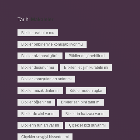
Tarih:
Makaleler
Bitkiler aşık olur mu
Bitkiler birbirleriyle konuşabiliyor mu
Bitkiler bizi nasıl görür
Bitkiler düşünebilir mi
Bitkiler düşünür mü
Bitkiler iletişim kurabilir mi
Bitkiler konuşulanları anlar mı
Bitkiler müzik dinler mi
Bitkiler neden ağlar
Bitkiler öğrenir mi
Bitkiler sahibini tanır mı
Bitkilerde akıl var mı
Bitkilerin hafızası var mı
Bitkilerin ruhları var mı
Çiçekler bizi duyar mı
Çiçekler sevgiyi hisseder mi