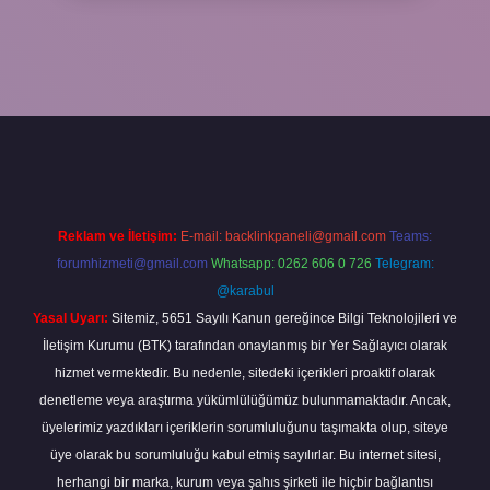
/elexbetgiris.org/
betbox giriş
betexper yeni giriş
Reklam ve İletişim:
E-mail:
backlinkpaneli@gmail.com
Teams:
forumhizmeti@gmail.com
Whatsapp: 0262 606 0 726
Telegram:
@karabul
Yasal Uyarı:
Sitemiz, 5651 Sayılı Kanun gereğince Bilgi Teknolojileri ve
İletişim Kurumu (BTK) tarafından onaylanmış bir Yer Sağlayıcı olarak
hizmet vermektedir. Bu nedenle, sitedeki içerikleri proaktif olarak
denetleme veya araştırma yükümlülüğümüz bulunmamaktadır. Ancak,
üyelerimiz yazdıkları içeriklerin sorumluluğunu taşımakta olup, siteye
üye olarak bu sorumluluğu kabul etmiş sayılırlar. Bu internet sitesi,
herhangi bir marka, kurum veya şahıs şirketi ile hiçbir bağlantısı