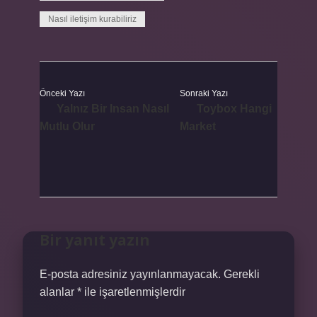
Nasıl iletişim kurabiliriz
Önceki Yazı
Sonraki Yazı
Yalnız Bir Insan Nasıl
Toybox Hangi
Mutlu Olur
Market
Bir yanıt yazın
E-posta adresiniz yayınlanmayacak.
Gerekli
alanlar
*
ile işaretlenmişlerdir