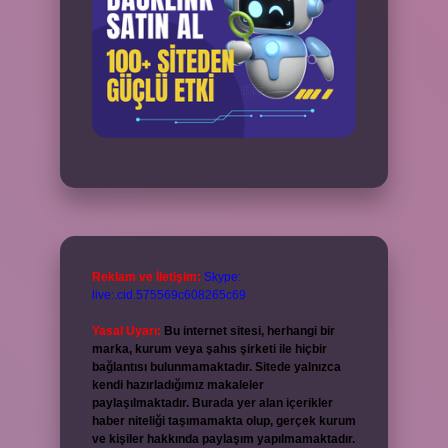
Reklam ve İletişim:
Skype:
live:.cid.575569c608265c69
Yasal Uyarı:
Bu internet sitesi, herhangi bir
marka, kurum veya şahıs şirketi ile hiçbir
bağlantısı bulunmamaktadır. Sitede yalnızca
kendi hazırladığımız makaleler
paylaşılmaktadır. Burada yer alan içerikler
haber niteliği taşımamakta olup, gerçek kurum
ve kişiler hakkında paylaşım yapılmamaktadır.