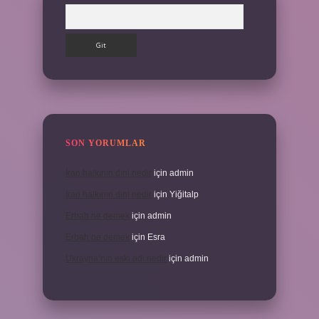
Arama
SON YORUMLAR
İran halkının dini nedir
için
admin
İran halkının dini nedir
için
Yiğitalp
Erbah ne demek
için
admin
Erbah ne demek
için
Esra
Ukrayna’nın eski adı nedir
için
admin