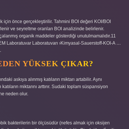
k için önce gerçekleştirilir. Tahmini BOI değeri KOI/BOI
lenir ve seyreltme oranları BOI analizinde belirlenir.
arçalanmış organik maddeler gösterdiği unutulmamalıdır.11
EM Laboratuvar Laboratuvarı ›Kimyasal-Sauerstoff-KOI-A …
…
EDEN YÜKSEK ÇIKAR?
ndaki askıya alınmış katıların miktarı artabilir. Aynı
katıların miktarını arttırır. Sudaki toplam süspansiyon
ğine neden olur.
bik bakterilerin bir ölçüsüdür (nefes almak için oksijen