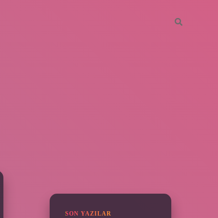
SIDEBAR
https://elexbetgiris.org/
betbox giriş
betexper yeni giriş
SON YAZILAR