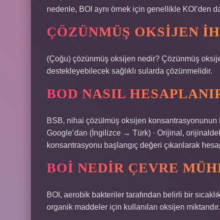
nedenle, BOI aynı örnek için genellikle KOI’den d
ÇÖZÜNMÜŞ OKSIJEN IH
(Çoğu) çözünmüş oksijen nedir? Çözünmüş oksijen
destekleyebilecek sağlıklı sularda çözünmelidir.
BOD NASIL HESAPLANI
BSB, nihai çözülmüş oksijen konsantrasyonunun ba
Google’dan (İngilizce → Türk) · Orijinal, orijinalde
konsantrasyonu başlangıç ​​değeri çıkarılarak hesa
BOİ NEDIR ÇEVRE MÜH
BOI, aerobik bakteriler tarafından belirli bir sıcaklı
organik maddeler için kullanılan oksijen miktarıdır.