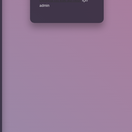
Ukrayna’nın eski adı nedir
için
admin