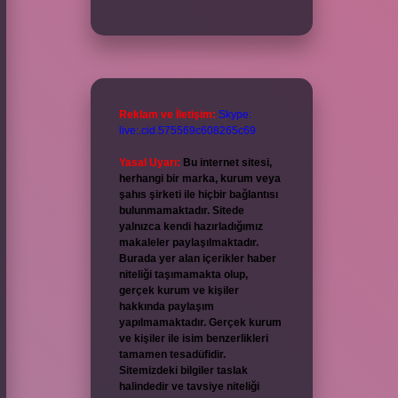
Reklam ve İletişim:
Skype:
live:.cid.575569c608265c69
Yasal Uyarı:
Bu internet sitesi,
herhangi bir marka, kurum veya
şahıs şirketi ile hiçbir bağlantısı
bulunmamaktadır. Sitede
yalnızca kendi hazırladığımız
makaleler paylaşılmaktadır.
Burada yer alan içerikler haber
niteliği taşımamakta olup,
gerçek kurum ve kişiler
hakkında paylaşım
yapılmamaktadır. Gerçek kurum
ve kişiler ile isim benzerlikleri
tamamen tesadüfidir.
Sitemizdeki bilgiler taslak
halindedir ve tavsiye niteliği