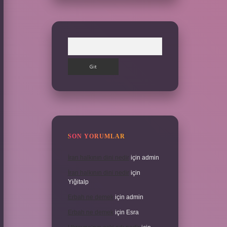
Arama
SON YORUMLAR
İran halkının dini nedir
için
admin
İran halkının dini nedir
için
Yiğitalp
Erbah ne demek
için
admin
Erbah ne demek
için
Esra