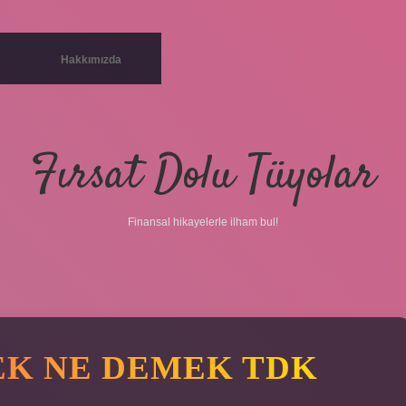
Hakkımızda
Fırsat Dolu Tüyolar
Finansal hikayelerle ilham bul!
K NE DEMEK TDK