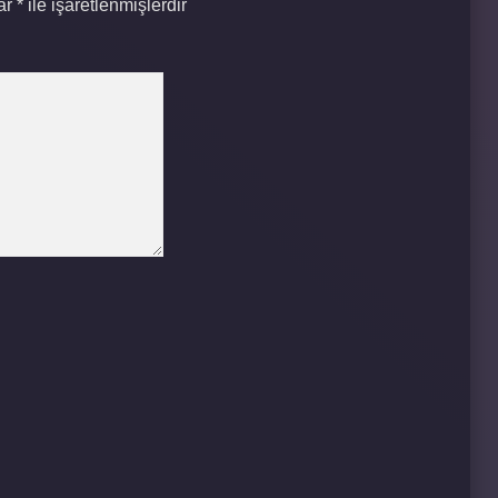
lar
*
ile işaretlenmişlerdir