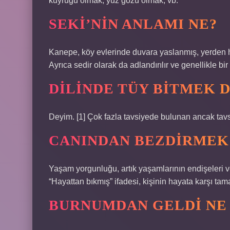
kuyruğu olmak, yüz gözü olmak, vb.
SEKI’NIN ANLAMI NE?
Kanepe, köy evlerinde duvara yaslanmış, yerden haf
Ayrıca sedir olarak da adlandırılır ve genellikle bir 
DILINDE TÜY BITMEK 
Deyim. [1] Çok fazla tavsiyede bulunan ancak tavs
CANINDAN BEZDIRMEK
Yaşam yorgunluğu, artık yaşamlarının endişeleri v
“Hayattan bıkmış” ifadesi, kişinin hayata karşı ta
BURNUMDAN GELDI NE