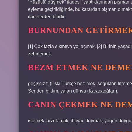
“Yüzüstü düşmek” ifadesi “yaptıklarından pişman olm
eyleme geçirildiğinde, bu karardan pişman olmak
ifadelerden biridir.
BURNUNDAN GETIRMEK
[1] Çok fazla sıkıntıya yol açmak. [2] Birinin yaşa
zehirlemek.
BEZM ETMEK NE DEME
geçişsiz f. (Eski Türkçe bez-mek ‘soğuktan titre
Senden bıktım, yalan dünya (Karacaoğlan).
CANIN ÇEKMEK NE DE
istemek, arzulamak, ihtiyaç duymak, yoğun duygu