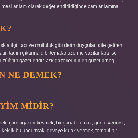
limesi anlam olarak değerlendirildiğinde cam anlamına
DK?
şkla ilgili acı ve mutluluk gibi derin duyguları dile getiren
atın tadını çıkarma gibi temalar üzerine yazılanlara ise
uzûlî’nin gazelleridir, aşk gazellerinin en güzel örneği …
N NE DEMEK?
YIM MIDIR?
ekmek, çam ağacını kesmek, bir çanak tutmak, gönül vermek,
 keklik bulundurmak, deveye kulak vermek, tombul bir