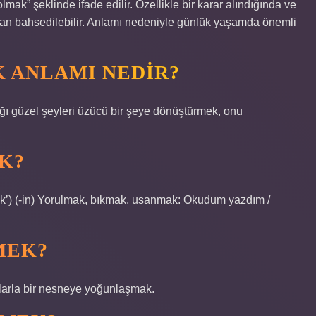
ak” şeklinde ifade edilir. Özellikle bir karar alındığında ve
tan bahsedilebilir. Anlamı nedeniyle günlük yaşamda önemli
 ANLAMI NEDIR?
dığı güzel şeyleri üzücü bir şeye dönüştürmek, onu
K?
mek’) (-in) Yorulmak, bıkmak, usanmak: Okudum yazdım /
MEK?
larla bir nesneye yoğunlaşmak.