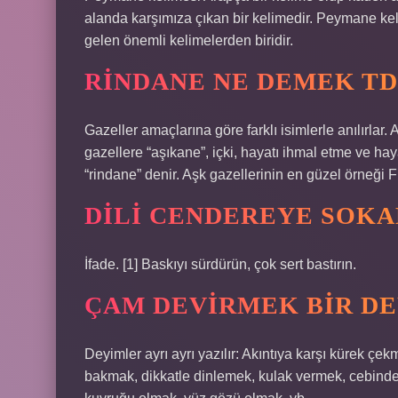
alanda karşımıza çıkan bir kelimedir. Peymane ke
gelen önemli kelimelerden biridir.
RINDANE NE DEMEK T
Gazeller amaçlarına göre farklı isimlerle anılırlar. A
gazellere “aşıkane”, içki, hayatı ihmal etme ve hay
“rindane” denir. Aşk gazellerinin en güzel örneği F
DILI CENDEREYE SOKA
İfade. [1] Baskıyı sürdürün, çok sert bastırın.
ÇAM DEVIRMEK BIR DE
Deyimler ayrı ayrı yazılır: Akıntıya karşı kürek ç
bakmak, dikkatle dinlemek, kulak vermek, cebinde