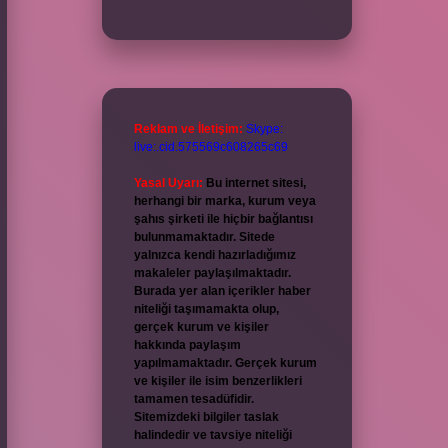
Reklam ve İletişim:
Skype:
live:.cid.575569c608265c69
Yasal Uyarı:
Bu internet sitesi,
herhangi bir marka, kurum veya
şahıs şirketi ile hiçbir bağlantısı
bulunmamaktadır. Sitede
yalnızca kendi hazırladığımız
makaleler paylaşılmaktadır.
Burada yer alan içerikler haber
niteliği taşımamakta olup,
gerçek kurum ve kişiler
hakkında paylaşım
yapılmamaktadır. Gerçek kurum
ve kişiler ile isim benzerlikleri
tamamen tesadüfidir.
Sitemizdeki bilgiler taslak
halindedir ve tavsiye niteliği