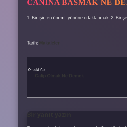
CANINA BASMAK NE D
1. Bir işin en önemli yönüne odaklanmak. 2. Bir ş
Tarih:
Makaleler
Önceki Yazı
Calip Olmak Ne Demek
Bir yanıt yazın