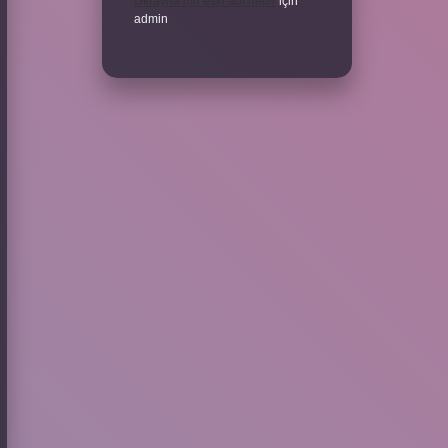
Ukrayna’nın eski adı nedir
için
admin