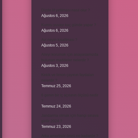
Dizde lif yırtılması nasıl olur ?
Ağustos 6, 2026
Kumru yuvayı kaç günde yapar ?
Ağustos 6, 2026
Avi neyin kısaltması ?
Ağustos 5, 2026
Aileyi korumak için anayasamızda
bulunan maddeler nelerdir ?
Ağustos 3, 2026
Kekik ve limon çayının faydaları
nelerdir ?
Temmuz 25, 2026
6 genin bir iç açısının ölçüsü nedir
?
Temmuz 24, 2026
Jandarma olmak için hangi sınava
girilir 2024 ?
Temmuz 23, 2026
Arka amortisör ömrü ne kadardır ?