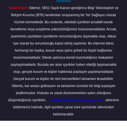
@karabul
Yasal Uyarı:
Sitemiz, 5651 Sayılı Kanun gereğince Bilgi Teknolojileri ve
İletişim Kurumu (BTK) tarafından onaylanmış bir Yer Sağlayıcı olarak
hizmet vermektedir. Bu nedenle, sitedeki içerikleri proaktif olarak
denetleme veya araştırma yükümlülüğümüz bulunmamaktadır. Ancak,
üyelerimiz yazdıkları içeriklerin sorumluluğunu taşımakta olup, siteye
üye olarak bu sorumluluğu kabul etmiş sayılırlar. Bu internet sitesi,
herhangi bir marka, kurum veya şahıs şirketi ile hiçbir bağlantısı
bulunmamaktadır. Sitede yalnızca kendi hazırladığımız makaleler
paylaşılmaktadır. Burada yer alan içerikler haber niteliği taşımamakta
olup, gerçek kurum ve kişiler hakkında paylaşım yapılmamaktadır.
Gerçek kurum ve kişiler ile isim benzerlikleri tamamen tesadüfidir.
Sitemiz, kar amacı gütmeyen ve tamamen ücretsiz bir bilgi paylaşım
platformudur. Hukuka ve yasal düzenlemelere aykırı olduğunu
düşündüğünüz içerikleri,
backlinkpanelicomtr@gmail.com
adresine
bildirmeniz halinde, ilgili içerikler yasal süre içerisinde sitemizden
kaldırılacaktır.
Scro