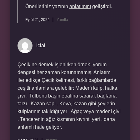
Önerileriniz yazının
anlatımını
geliştirdi.
Eylül 21, 2024
Yanıtla
İclal
Çecik ne demek işlenirken örnek–yorum
dengesi her zaman korunamamış. Anlatım
ilerledikçe Çecik kelimesi, farklı bağlamlarda
çeşitli anlamlara gelebilir: Madenî kulp, halka,
çivi . Tülbenti başın etrafına sararak bağlama
tarzı . Kazan sapı . Kova, kazan gibi şeylerin
kulplarının takıldığı yer . Ağaç veya madenî çivi
. Tencerenin ağız kısmının kıvrıntı yeri . daha
anlamlı hale geliyor.