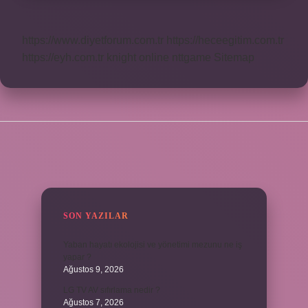
https://www.diyetforum.com.tr
https://heceegitim.com.tr
https://eyh.com.tr
knight online
nttgame
Sitemap
SIDEBAR
SON YAZILAR
Yaban hayatı ekolojisi ve yönetimi mezunu ne iş
yapar ?
Ağustos 9, 2026
LG TV AV sıfırlama nedir ?
Ağustos 7, 2026