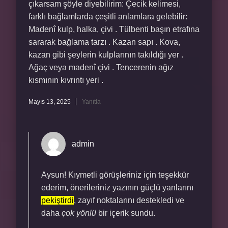
çıkarsam şöyle diyebilirim: Çecik kelimesi,
farklı bağlamlarda çeşitli anlamlara gelebilir:
Madenî kulp, halka, çivi . Tülbenti başın etrafına
sararak bağlama tarzı . Kazan sapı . Kova,
kazan gibi şeylerin kulplarının takıldığı yer .
Ağaç veya madenî çivi . Tencerenin ağız
kısmının kıvrıntı yeri .
Mayıs 13, 2025
Yanıtla
admin
Aysun! Kıymetli görüşleriniz için teşekkür
ederim, önerileriniz yazının güçlü yanlarını
pekiştirdi
, zayıf noktalarını destekledi ve
daha
çok yönlü
bir içerik sundu.