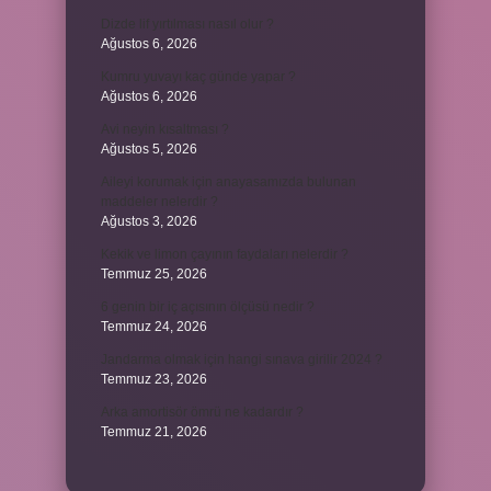
Dizde lif yırtılması nasıl olur ?
Ağustos 6, 2026
Kumru yuvayı kaç günde yapar ?
Ağustos 6, 2026
Avi neyin kısaltması ?
Ağustos 5, 2026
Aileyi korumak için anayasamızda bulunan
maddeler nelerdir ?
Ağustos 3, 2026
Kekik ve limon çayının faydaları nelerdir ?
Temmuz 25, 2026
6 genin bir iç açısının ölçüsü nedir ?
Temmuz 24, 2026
Jandarma olmak için hangi sınava girilir 2024 ?
Temmuz 23, 2026
Arka amortisör ömrü ne kadardır ?
Temmuz 21, 2026