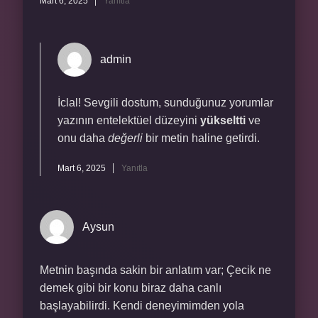
Mart 6, 2025
Yanıtla
admin
İclal! Sevgili dostum, sunduğunuz yorumlar
yazının entelektüel düzeyini
yükseltti
ve
onu daha
değerli
bir metin haline getirdi.
Mart 6, 2025
Yanıtla
Aysun
Metnin başında sakin bir anlatım var; Çecik ne
demek gibi bir konu biraz daha canlı
başlayabilirdi. Kendi deneyimimden yola