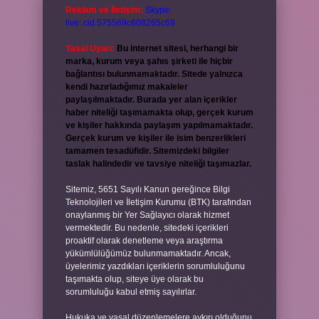
Reklam ve İletişim:
Skype:
live:.cid.575569c608265c69
Yasal Uyarı:
Bu internet sitesi, herhangi bir
marka, kurum veya şahıs şirketi ile hiçbir
bağlantısı bulunmamaktadır. Sitede yalnızca
kendi hazırladığımız makaleler
paylaşılmaktadır. Burada yer alan içerikler
haber niteliği taşımamakta olup, gerçek kurum
ve kişiler hakkında paylaşım yapılmamaktadır.
Gerçek kurum ve kişiler ile isim benzerlikleri
tamamen tesadüfidir. Sitemizdeki bilgiler
taslak halindedir ve tavsiye niteliği taşımazlar.
Sitemiz, 5651 Sayılı Kanun gereğince Bilgi
Teknolojileri ve İletişim Kurumu (BTK) tarafından
onaylanmış bir Yer Sağlayıcı olarak hizmet
vermektedir. Bu nedenle, sitedeki içerikleri
proaktif olarak denetleme veya araştırma
yükümlülüğümüz bulunmamaktadır. Ancak,
üyelerimiz yazdıkları içeriklerin sorumluluğunu
taşımakta olup, siteye üye olarak bu
sorumluluğu kabul etmiş sayılırlar.
Hukuka ve yasal düzenlemelere aykırı olduğunu